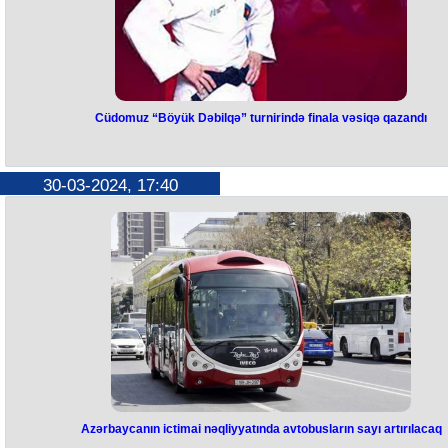
Cüdomuz “Böyük Dəbilqə” turnirində finala vəsiqə qazandı
Cüdomuz “Böyük Dəbilqə”
turnirində finala vəsiqə qazandı
30-03-2024, 17:40
Azərbaycan cüdoçusu Rəşid Məmmədəliyev Türkiyənin Antalya
şəhərində keçirilən “Böyük Dəbilqə” turnirinin finalına vəsiqə qazanıb
73 kiloqramda mübarizə aparan idmançı yarımfinalda türkiyəli Umalt
Dəmirəli məğlub edib. Onun həlledici görüşdəki rəqibi moldovalı Adil
Osmanov olacaq.
73 kiloqramda çıxış edən digər cüdoçu Vüsal Qələndərzadə kiprli
Kiprianos Andreuya, 81 kiloqramda yarışan Ömər Rəcəbli isə
portuqaliyalı Joau Fernanduya məğlub olaraq turnirlə vidalaşıb.
Qeyd edək ki, martın 31-dək davam edəcək “Böyük Dəbilqə” turnirind
Azərbaycan 9 cüdoçu ilə təmsil olunur.
Azərbaycanın ictimai nəqliyyatında avtobusların sayı artırılacaq