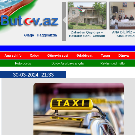
Zəfərdən Qayıdışa –
ANA DİLİMİZ –
Əlaqə
Haqqımızda
Həsrətin Sonu Yaxındır
KİMLİYİMİZ
Ana səhifə
Xəbər
Güneyin səsi
Ədəbiyyat
Turan
Dünya
Foto görüş
Bütöv Azərbaycançılar
Reklam xidmətləri
30-03-2024, 21:33