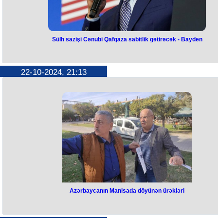
Sülh sazişi Cənubi Qafqaza sabitlik gətirəcək - Bayden
Sülh sazişi Cənubi Qafqaza
sabitlik gətirəcək - Bayden
22-10-2024, 21:13
ABŞ Prezidenti Co Bayden Ermənistanın Baş naziri Nikol Paşinyana
məktub göndərib.
Məktub Paşinyana ABŞ prezidentinin xüsusi köməkçisi Maykl Karpent
və Dövlət Departamentinin Cənubi Qafqaz üzrə danışıqlarla bağlı
müşaviri Lui Bononun İrəvana səfəri zamanı verilib.
“Mən sizin ölkəniz və Azərbaycan arasında sülh sazişi bağlamağa doğ
davamlı irəliləyiş əldə etdiyinizi görməkdən məmnunam. Bu saziş iki
ölkəniz arasındakı münasibətləri normallaşdıracaq", - o qeyd edib.
Bayden ABŞ-ın uzunmüddətli və ləyaqətli bir sülh sazişini dəstəkləmə
hazır olduğunu vurğulayıb və əsrlər boyu davam edən münaqişəyə s
qoyulacağına əminlik ifadə edib:
“Sülh sazişi bütün Cənubi Qafqaz regionuna təhlükəsizlik və sabitlik
gətirəcək”.
ABŞ Prezidenti vurğulayıb ki, indi Birləşmiş Millətlər Təşkilatının
Nizamnaməsinə və sülhün fundamental prinsiplərinə sadiqliyi
təsdiqləmək vaxtıdır.
Azərbaycanın Manisada döyünən ürəkləri
"Parlaq gələcək artıq yaxınlıqdadır və mən onun qaçırılmaması üçün
Azərbaycanın Manisada döyünən ürəkləri
sizinlə əməkdaşlıq etməyi səbirsizliklə gözləyirəm", - məktubda deyilir
Həsən bəy Zərdabi adına İzmir Ege Universitetində keçirilən yüksək
səviyyəli simpoziumda iştirak etdiyimiz layiqli qəzetçi və tədqiqatçı, “Şə