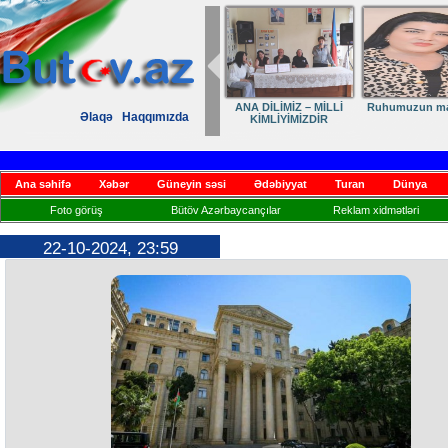
ANA DİLİMİZ – MİLLİ
Ruhumuzun man
Əlaqə
Haqqımızda
KİMLİYİMİZDİR
Ana səhifə
Xəbər
Güneyin səsi
Ədəbiyyat
Turan
Dünya
Foto görüş
Bütöv Azərbaycançılar
Reklam xidmətləri
22-10-2024, 23:59