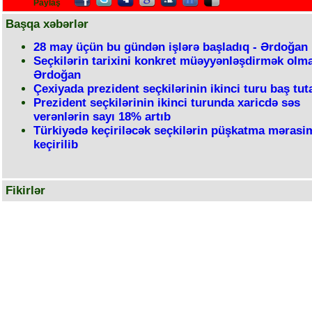
Paylaş
Başqa xəbərlər
28 may üçün bu gündən işlərə başladıq - Ərdoğan
Seçkilərin tarixini konkret müəyyənləşdirmək olma
Ərdoğan
Çexiyada prezident seçkilərinin ikinci turu baş tu
Prezident seçkilərinin ikinci turunda xaricdə səs
verənlərin sayı 18% artıb
Türkiyədə keçiriləcək seçkilərin püşkatma mərasi
keçirilib
Fikirlər