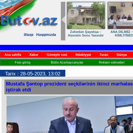
Zəfərdən Qayıdışa –
ANA DİLİMİZ –
Əlaqə
Haqqımızda
Həsrətin Sonu Yaxındır
KİMLİYİMİZ
Ana səhifə
Xəbər
Güneyin səsi
Ədəbiyyat
Turan
Dünya
Foto görüş
Bütöv Azərbaycançılar
Reklam xidmətləri
Tarix : 28-05-2023, 13:02
Mustafa Şəntop prezident seçkilərinin ikinci mərhələ
iştirak etdi