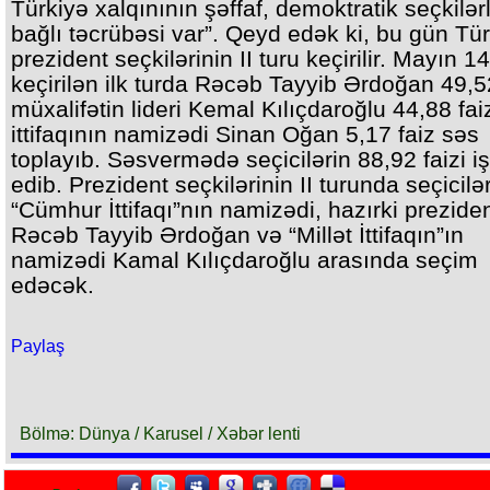
Türkiyə xalqınının şəffaf, demoktratik seçkilər
bağlı təcrübəsi var”. Qeyd edək ki, bu gün Tü
prezident seçkilərinin II turu keçirilir. Mayın 1
keçirilən ilk turda Rəcəb Tayyib Ərdoğan 49,52
müxalifətin lideri Kemal Kılıçdaroğlu 44,88 fai
ittifaqının namizədi Sinan Oğan 5,17 faiz səs
toplayıb. Səsvermədə seçicilərin 88,92 faizi iş
edib. Prezident seçkilərinin II turunda seçicilə
“Cümhur İttifaqı”nın namizədi, hazırki prezide
Rəcəb Tayyib Ərdoğan və “Millət İttifaqın”ın
namizədi Kamal Kılıçdaroğlu arasında seçim
edəcək.
Paylaş
Bölmə: Dünya / Karusel / Xəbər lenti