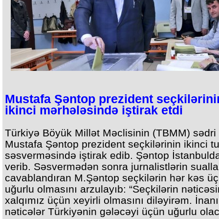
Mustafa Şəntop prezident seçkilərini
ikinci mərhələsində iştirak etdi
Türkiyə Böyük Millət Məclisinin (TBMM) sədri
Mustafa Şəntop prezident seçkilərinin ikinci t
səsverməsində iştirak edib. Şəntop İstanbuld
verib. Səsvermədən sonra jurnalistlərin sualla
cavablandıran M.Şəntop seçkilərin hər kəs ü
uğurlu olmasını arzulayıb: “Seçkilərin nəticəsi
xalqımız üçün xeyirli olmasını diləyirəm. İnanı
nəticələr Türkiyənin gələcəyi üçün uğurlu ola