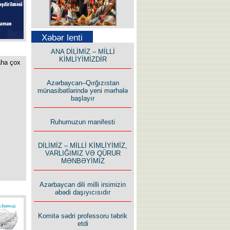
Səfər Alışarlı yazır
Xəbər lenti
ANA DİLİMİZ – MİLLİ
KİMLİYİMİZDİR
aha çox
Azərbaycan–Qırğızıstan
münasibətlərində yeni mərhələ
başlayır
Uzun yolun Yolçusu
Ruhumuzun manifesti
DİLİMİZ – MİLLİ KİMLİYİMİZ,
VARLIĞIMIZ VƏ QÜRUR
MƏNBƏYİMİZ
Bu yolda mən varam!
Azərbaycan dili milli irsimizin
əbədi daşıyıcısıdır
Komitə sədri professoru təbrik
etdi