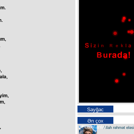
im.
m.
ım,
,
,
ələ,
yim,
üm,
Sayğac
Ən çox
baxılanlar
,
Allah rəhmət eləs
,