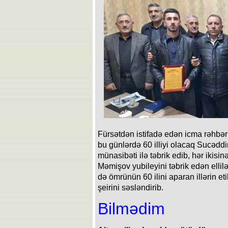
Fürsətdən istifadə edən icma rəhbə
bu günlərdə 60 illiyi olacaq Sucədd
münasibəti ilə təbrik edib, hər ikisin
Məmişov yubileyini təbrik edən ellilə
də ömrünün 60 ilini aparan illərin et
şeirini səsləndirib.
Bilmədim