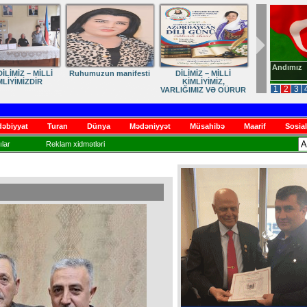
Andımız
İLİMİZ – MİLLİ
Ruhumuzun manifesti
DİLİMİZ – MİLLİ
MLİYİMİZDİR
KİMLİYİMİZ,
1
2
3
VARLIĞIMIZ VƏ QÜRUR
MƏNBƏYİMİZ
əbiyyat
Turan
Dünya
Mədəniyyət
Müsahibə
Maarif
Sosial
lar
Reklam xidmətləri