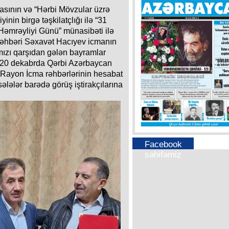
asının və “Hərbi Mövzular üzrə
iyinin birgə təşkilatçlığı ilə “31
Həmrəyliyi Günü” münasibəti ilə
a rəhbəri Səxavət Hacıyev icmanın
mızı qarşıdan gələn bayramlar
a 20 dekabrda Qərbi Azərbaycan
Rayon İcma rəhbərlərinin hesabat
lələr barədə görüş iştirakçılarına
Facebook
səhifəmiz