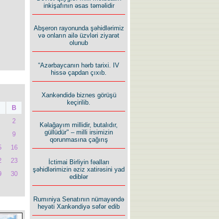
inkişafının əsas təməlidir
Abşeron rayonunda şəhidlərimiz
və onların ailə üzvləri ziyarət
olunub
“Azərbaycanın hərb tarixi. IV
hissə çapdan çıxıb.
Xankəndidə biznes görüşü
keçirilib.
B
2
Kəlağayım millidir, butalıdır,
güllüdür" – milli irsimizin
9
qorunmasına çağırış
5
16
2
23
İctimai Birliyin fəalları
şəhidlərimizin əziz xatirəsini yad
9
30
ediblər
Rumıniya Senatının nümayəndə
heyəti Xankəndiyə səfər edib