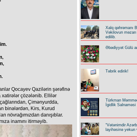
Xalq qəhrəmanı B
Vəkilovun məzarı 
edilib.
im.
Əbədiyyət Gülü an
m,
m,
Təbrik edirik!
m.
nlar Qocayev Qazilərin şərəfinə
xatirələr çözələnib. Ellilər
Türkman Məmmə
 çağlarından, Çimənyurdda,
İgidlik Salnaməsi
 binələrdən, Kirs, Kurud
lan növrağımızdan danışıblar.
ıza inamını itirməyib.
“Vətənimdir Azər
layihəsinə yekun 