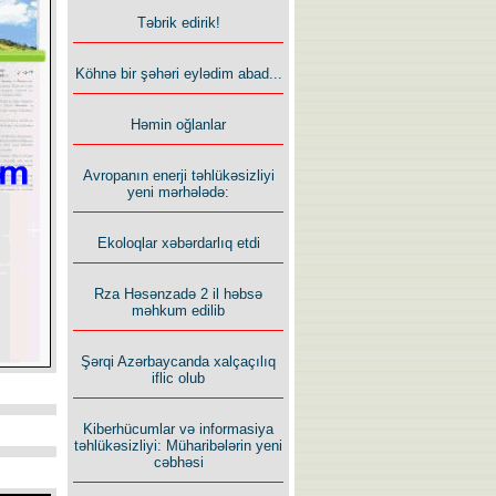
Təbrik edirik!
Köhnə bir şəhəri eylədim abad...
Həmin oğlanlar
Avropanın enerji təhlükəsizliyi
yeni mərhələdə:
Ekoloqlar xəbərdarlıq etdi
Rza Həsənzadə 2 il həbsə
məhkum edilib
Şərqi Azərbaycanda xalçaçılıq
iflic olub
Kiberhücumlar və informasiya
təhlükəsizliyi: Müharibələrin yeni
cəbhəsi