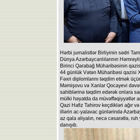
Hərbi jurnalistlər Birliyinin sədri T
Dünya Azərbaycanlılarının Həmrəyliyi
Birinci Qarabağ Müharibəsinin qazi
44 günlük Vətən Müharibəsi qazisi X
Fəxri diplomlarını təqdim etmək üçü
Məmişovu və Xanlar Qocayevi dəvət e
sahiblərinə təqdim edərək onlara sa
mülki həyatda da müvəffəqiyyətlər ar
Qazi Hafiz Tahirov keçdikləri ağır və
illərin ac-yalavac günlərində Azərbay
az qala əliyalın, necə cəsarətlə, ruh
danışıb.