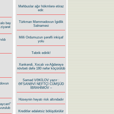
Məhbuslar ağır hökmlərə etiraz
edir.
Türkman Məmmədovun İgidlik
alo bəy
Salnaməsi
ziyarət
Milli Ordumuzun şərəfli inkişaf
ıldı
yolu
Təbrik edirik!
Xankəndi, Xocalı və Ağdərəyə
növbəti dəfə 180 nəfər köçürülüb
Səməd VƏKİLOV yazır :
dovun
ƏFSANƏVİ NEFTÇİ CÜMŞÜD
İBRAHİMOV –
Hüseynin həyatı risk altındadır
baycan!”
vurulub
Kreditlər ədalətsiz bölüşdürülür