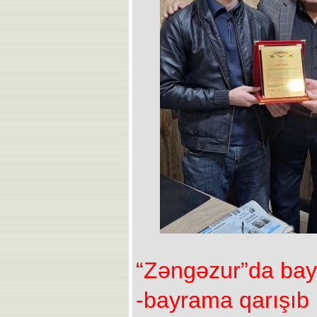
“Zəngəzur”da ba
-bayrama qarışıb