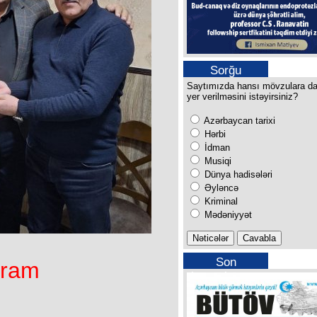
Sorğu
Saytımızda hansı mövzulara d
yer verilməsini istəyirsiniz?
Azərbaycan tarixi
Hərbi
İdman
Musiqi
Dünya hadisələri
Əyləncə
Kriminal
Mədəniyyət
Son
yram
buraxılışımız