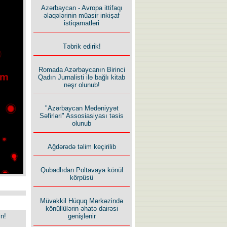
Azərbaycan - Avropa ittifaqı
əlaqələrinin müasir inkişaf
istiqamatləri
Təbrik edirik!
Romada Azərbaycanın Birinci
Qadın Jurnalisti ilə bağlı kitab
nəşr olunub!
"Azərbaycan Mədəniyyət
Səfirləri" Assosiasiyası təsis
olunub
Ağdərədə təlim keçirilib
Qubadlıdan Poltavaya könül
körpüsü
Müvəkkil Hüquq Mərkəzində
könüllülərin əhatə dairəsi
in!
genişlənir