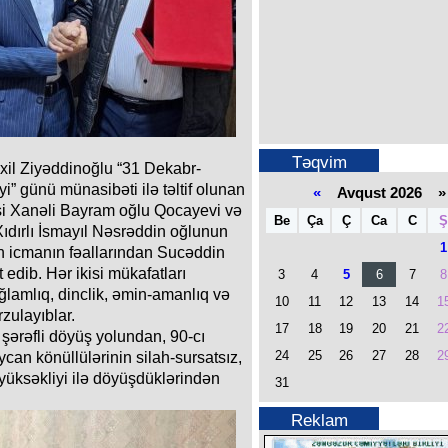
Təqvim
amxil Ziyəddinoğlu “31 Dekabr-
” günü münasibəti ilə təltif olunan
«
Avqust 2026 »
si Xanəli Bayram oğlu Qocayevi və
Be
Ça
Ç
Ca
C
Ş
ıdırlı İsmayıl Nəsrəddin oğlunun
1
n icmanın fəallarından Sucəddin
dib. Hər ikisi mükafatları
3
4
5
6
7
8
ğlamlıq, dinclik, əmin-amanlıq və
10
11
12
13
14
1
zulayıblar.
17
18
19
20
21
2
 şərəfli döyüş yolundan, 90-cı
24
25
26
27
28
2
can könüllülərinin silah-sursatsız,
 yüksəkliyi ilə döyüşdüklərindən
31
Reklam