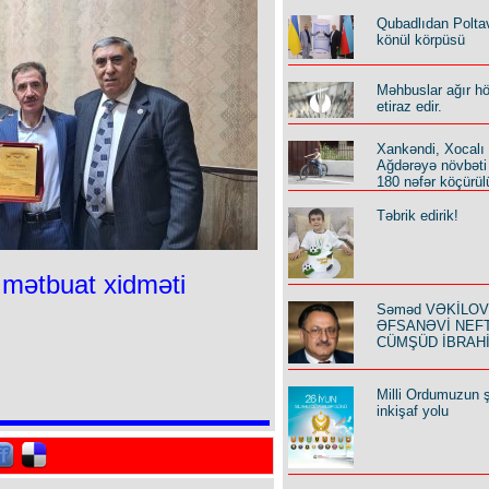
Qubadlıdan Polta
könül körpüsü
Məhbuslar ağır h
etiraz edir.
Xankəndi, Xocalı
Ağdərəyə növbəti
180 nəfər köçürül
Təbrik edirik!
mətbuat xidməti
Səməd VƏKİLOV y
ƏFSANƏVİ NEF
CÜMŞÜD İBRAH
Milli Ordumuzun ş
inkişaf yolu