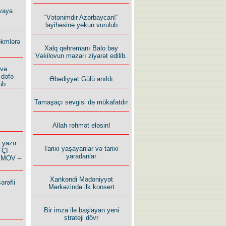
vaya
“Vətənimdir Azərbaycan!”
layihəsinə yekun vurulub
ökmlərə
Xalq qəhrəmanı Balo bəy
Vəkilovun məzarı ziyarət edilib.
 və
 dəfə
Əbədiyyət Gülü anıldı
üb
Tamaşaçı sevgisi də mükafatdır
Allah rəhmət eləsin!
azır :
Tarixi yaşayanlar və tarixi
TÇİ
yaradanlar
İMOV –
Xankəndi Mədəniyyət
ərəfli
Mərkəzində ilk konsert
Bir imza ilə başlayan yeni
strateji dövr