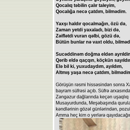
Qocalıq təbilin çalır taleyim,
Qocalığa necə çatdım, bilmədim.
Yaxşı haldır qocalmağın, özü də,
Zaman yetdi yaxaladı, bizi də,
Zəiflətdi vuran qəlbi, gözü də,
Bütün bunlar nə vaxt oldu, bilməd
Sucəddinəm doğma eldən ayrıldi
Qərib eldə qaçqın, köçkün sayıldı
Elə bil ki, yuxudaydım, ayıldım,
Altmış yaşa necə çatdım, bilmədi
Görüşün rəsmi hissəsindən sonra Xa
bayram süfrəsi açıb. Süfrə arxasında 
Zəngəzur dağlarında keçən uşaqlıq
Musayurdunda, Meşəbaşında qurulan
kəndlərinin gözəl günlərindən, pozu
Amma heç kim o yerlərə qayıdacağım