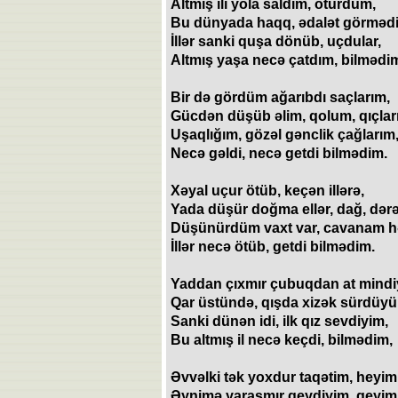
Altmış ili yola saldım, ötürdüm,
Bu dünyada haqq, ədalət görməd
İllər sanki quşa dönüb, uçdular,
Altmış yaşa necə çatdım, bilmədi
Bir də gördüm ağarıbdı saçlarım,
Gücdən düşüb əlim, qolum, qıçlar
Uşaqlığım, gözəl gənclik çağlarım
Necə gəldi, necə getdi bilmədim.
Xəyal uçur ötüb, keçən illərə,
Yada düşür doğma ellər, dağ, dərə
Düşünürdüm vaxt var, cavanam h
İllər necə ötüb, getdi bilmədim.
Yaddan çıxmır çubuqdan at mindi
Qar üstündə, qışda xizək sürdüy
Sanki dünən idi, ilk qız sevdiyim,
Bu altmış il necə keçdi, bilmədim,
Əvvəlki tək yoxdur taqətim, heyim
Əynimə yaraşmır geydiyim, geyim