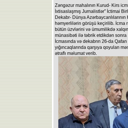
Zəngəzur mahalının Kurud- Kirs icm
İxtisaslaşmış Jurnalistlər” İctimai Birl
Dekabr- Dünya Azərbaycanlılarının 
həmyerlilərin görüşü keçirilib. İcm
bütün üzvlərini və ümumilikdə xalqı
münasibəti ilə təbrik etdikdən sonr
İcmasında və dekabrın 26-da Qafan 
yığıncaqlarında qarşıya qoyulan məsə
ətraflı məlumat verib.