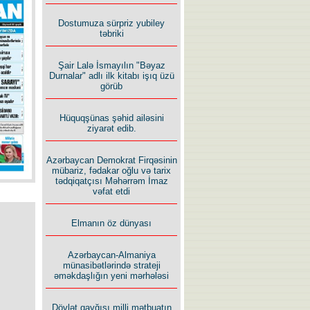
İlham İsmayıl yazır:
Dostumuza sürpriz yubiley
təbriki
Şair Lalə İsmayılın "Bəyaz
Durnalar" adlı ilk kitabı işıq üzü
görüb
Rusiyanın süqutunu qaçılmaz
Hüquqşünas şəhid ailəsini
edən beş şərt
ziyarət edib.
Azərbaycan Demokrat Firqəsinin
mübariz, fədakar oğlu və tarix
tədqiqatçısı Məhərrəm İmaz
vəfat etdi
Elmanın öz dünyası
Azərbaycan-Almaniya
münasibətlərində strateji
əməkdaşlığın yeni mərhələsi
Dövlət qayğısı milli mətbuatın