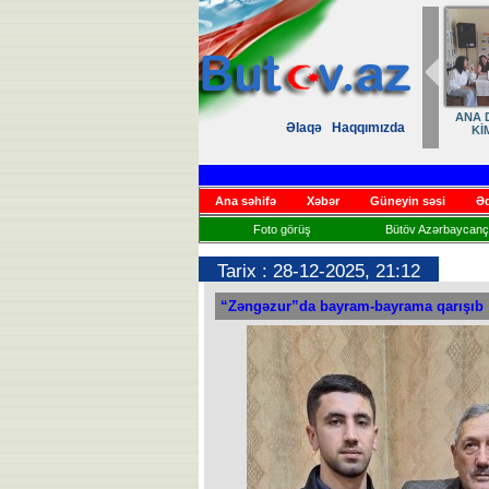
ANA D
Əlaqə
Haqqımızda
Kİ
Ana səhifə
Xəbər
Güneyin səsi
Əd
Foto görüş
Bütöv Azərbaycançı
Tarix : 28-12-2025, 21:12
“Zəngəzur”da bayram-bayrama qarışıb