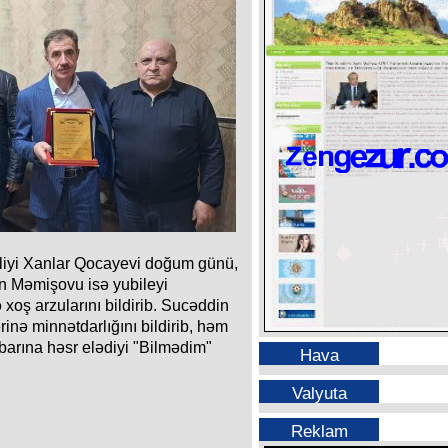
rliyi Xanlar Qocayevi doğum günü,
in Məmişovu isə yubileyi
ə xoş arzularını bildirib. Sucəddin
rinə minnətdarlığını bildirib, həm
ibarına həsr elədiyi "Bilmədim"
Hava
Valyuta
Reklam