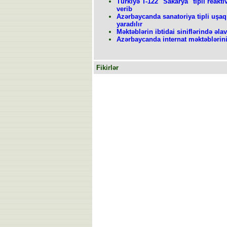
Türkiyə T-122 "Sakarya" tipli reakt
verib
Azərbaycanda sanatoriya tipli uşaq
yaradılır
Məktəblərin ibtidai siniflərində əlav
Azərbaycanda internat məktəblərini
Fikirlər