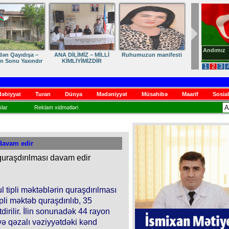
Andımız
dən Qayıdışa –
ANA DİLİMİZ – MİLLİ
Ruhumuzun manifesti
in Sonu Yaxındır
KİMLİYİMİZDİR
1
2
3
əbiyyat
Turan
Dünya
Mədəniyyət
Müsahibə
Maarif
Sosial
lar
Reklam xidmətləri
 davam edir
l tipli məktəblərin quraşdırılması
li məktəb quraşdırılıb, 35
irilir. İlin sonunadək 44 rayon
ə qəzalı vəziyyətdəki kənd