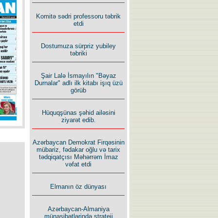
İlham İsmayıl yazır:
Komitə sədri professoru təbrik
etdi
Dostumuza sürpriz yubiley
təbriki
Şair Lalə İsmayılın "Bəyaz
Rusiyanın süqutunu qaçılmaz
Durnalar" adlı ilk kitabı işıq üzü
edən beş şərt
görüb
Hüquqşünas şəhid ailəsini
ziyarət edib.
Azərbaycan Demokrat Firqəsinin
mübariz, fədakar oğlu və tarix
tədqiqatçısı Məhərrəm İmaz
vəfat etdi
Elmanın öz dünyası
Azərbaycan-Almaniya
münasibətlərində strateji