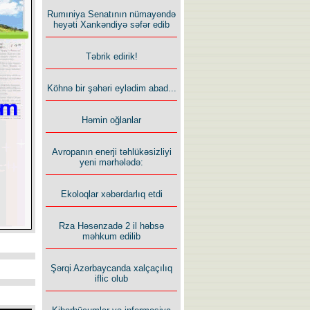
Rumıniya Senatının nümayəndə
heyəti Xankəndiyə səfər edib
Təbrik edirik!
Köhnə bir şəhəri eylədim abad...
Həmin oğlanlar
Avropanın enerji təhlükəsizliyi
yeni mərhələdə:
Ekoloqlar xəbərdarlıq etdi
Rza Həsənzadə 2 il həbsə
məhkum edilib
Şərqi Azərbaycanda xalçaçılıq
iflic olub