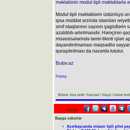
məktəbinin modul tipli məktəblərlə ə
Modul tipli məktəblərin üstünlüyü onl
qısa müddət ərzində istənilən relyef
sinif otaqlarının sayının şagirdlərin
azaldılıb-artırılmasıdır. Həmçinin qəz
müəssisələrində təmir-tikinti işləri a
dayandırılmaması məqsədilə səyyar 
quraşdırılması da nəzərdə tutulur.
Butov.az
Paylaş
Bölmə: Ana seife / Karusel / Slayd / Xəbər lent
Paylaş
Başqa xəbərlər
Azərbaycanda müasir tipli pilot peş