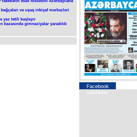
iv raketlərin əsas hissəsini Azərbaycana
 bağçaları və uşaq inkişaf mərkəzləri
ə yaz tətili başlayır
n bazasında gimnaziyalar yaradılıb
Facebook
səhifəmiz