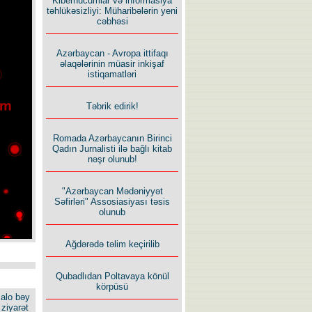
Kiberhücumlar və informasiya
təhlükəsizliyi: Müharibələrin yeni
cəbhəsi
Azərbaycan - Avropa ittifaqı
əlaqələrinin müasir inkişaf
istiqamatləri
Təbrik edirik!
Romada Azərbaycanın Birinci
Qadın Jurnalisti ilə bağlı kitab
nəşr olunub!
"Azərbaycan Mədəniyyət
Səfirləri" Assosiasiyası təsis
olunub
Ağdərədə təlim keçirilib
Qubadlıdan Poltavaya könül
körpüsü
alo bəy
ziyarət