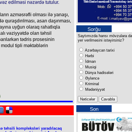
vəz edilməsi nəzərdə tutulur.
arın azməsrəfli olması ilə yanaşı,
də quraşdırılması, asan daşınması,
 sayına uyğun olaraq rahatlıqla
Sorğu
alı vəziyyətdə olan təhsil
Saytımızda hansı mövzulara d
parılarkən tədris prosesinin
yer verilməsini istəyirsiniz?
modul tipli məktəblərin
Azərbaycan tarixi
Hərbi
İdman
Musiqi
Dünya hadisələri
Əyləncə
Kriminal
Mədəniyyət
i
Son
buraxılışımız
ə təhsili kompleksləri yaradılacaq