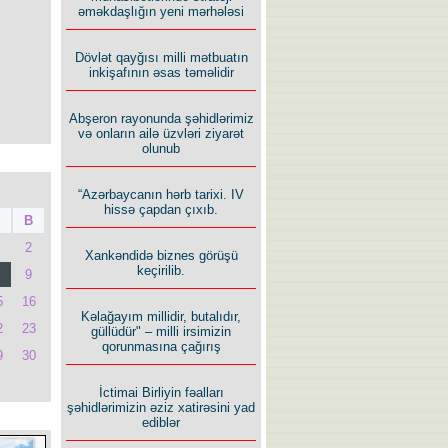
əməkdaşlığın yeni mərhələsi
Dövlət qayğısı milli mətbuatın
inkişafının əsas təməlidir
Abşeron rayonunda şəhidlərimiz
və onların ailə üzvləri ziyarət
olunub
“Azərbaycanın hərb tarixi. IV
hissə çapdan çıxıb.
B
2
Xankəndidə biznes görüşü
keçirilib.
9
5
16
Kəlağayım millidir, butalıdır,
2
23
güllüdür" – milli irsimizin
qorunmasına çağırış
9
30
İctimai Birliyin fəalları
şəhidlərimizin əziz xatirəsini yad
ediblər