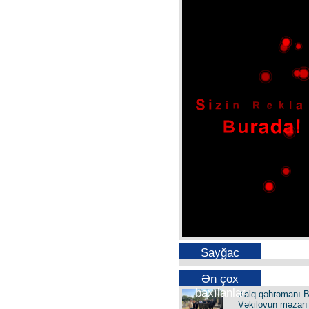
Sayğac
Ən çox
baxılanlar
Xalq qəhrəmanı B
Vəkilovun məzarı 