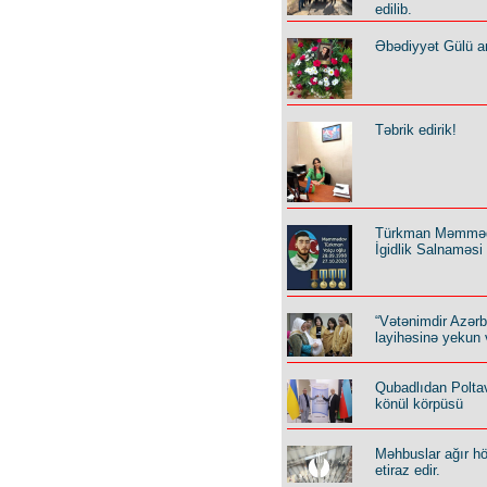
edilib.
Əbədiyyət Gülü an
Təbrik edirik!
Türkman Məmmə
İgidlik Salnaməsi
“Vətənimdir Azər
layihəsinə yekun 
Qubadlıdan Polta
könül körpüsü
Məhbuslar ağır h
etiraz edir.