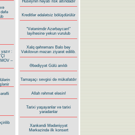
Hüseynin həyatı risk altındadır
 və
 dəfə
Kreditlər ədalətsiz bölüşdürülür
üb
“Vətənimdir Azərbaycan!”
layihəsinə yekun vurulub
Xalq qəhrəmanı Balo bəy
azır :
Vəkilovun məzarı ziyarət edilib.
TÇİ
İMOV –
Əbədiyyət Gülü anıldı
Tamaşaçı sevgisi də mükafatdır
ülərin
şlənir
Allah rəhmət eləsin!
ərəfli
Tarixi yaşayanlar və tarixi
yaradanlar
irilib
Xankəndi Mədəniyyət
Mərkəzində ilk konsert