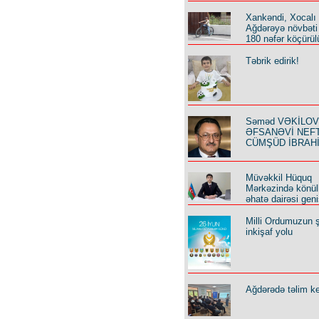
Xankəndi, Xocalı
Ağdərəyə növbəti
180 nəfər köçürül
Təbrik edirik!
Səməd VƏKİLOV y
ƏFSANƏVİ NEF
CÜMŞÜD İBRAH
Müvəkkil Hüquq
Mərkəzində könüll
əhatə dairəsi geni
Milli Ordumuzun ş
inkişaf yolu
Ağdərədə təlim keç