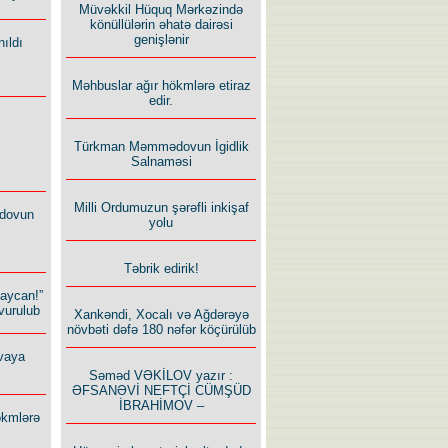
Müvəkkil Hüquq Mərkəzində
könüllülərin əhatə dairəsi
genişlənir
ıldı
Məhbuslar ağır hökmlərə etiraz
edir.
Türkman Məmmədovun İgidlik
Salnaməsi
Milli Ordumuzun şərəfli inkişaf
dovun
yolu
Təbrik edirik!
baycan!”
vurulub
Xankəndi, Xocalı və Ağdərəyə
növbəti dəfə 180 nəfər köçürülüb
vaya
Səməd VƏKİLOV yazır :
ƏFSANƏVİ NEFTÇİ CÜMŞÜD
İBRAHİMOV –
ökmlərə