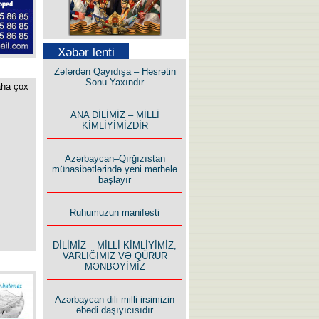
Səfər Alışarlı yazır
Xəbər lenti
Zəfərdən Qayıdışa – Həsrətin
Sonu Yaxındır
aha çox
ANA DİLİMİZ – MİLLİ
KİMLİYİMİZDİR
Uzun yolun Yolçusu
Azərbaycan–Qırğızıstan
münasibətlərində yeni mərhələ
başlayır
Ruhumuzun manifesti
Bu yolda mən varam!
DİLİMİZ – MİLLİ KİMLİYİMİZ,
VARLIĞIMIZ VƏ QÜRUR
MƏNBƏYİMİZ
Azərbaycan dili milli irsimizin
əbədi daşıyıcısıdır