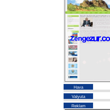
Hava
Valyuta
Reklam