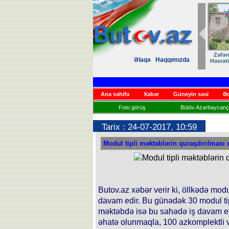
Zəfər
Əlaqə
Haqqımızda
Həsrət
Ana səhifə
Xəbər
Güneyin səsi
Əd
Foto görüş
Bütöv Azərbaycançı
Tarix : 24-07-2017, 10:59
Modul tipli məktəblərin quraşdırılması
Butov.az xəbər verir ki, öllkədə modu
davam edir. Bu günədək 30 modul tip
məktəbdə isə bu sahədə iş davam etd
əhatə olunmaqla, 100 azkomplektli v