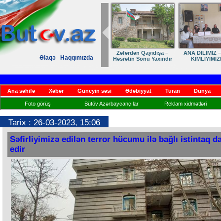
Zəfərdən Qayıdışa –
ANA DİLİMİZ –
Əlaqə
Haqqımızda
Həsrətin Sonu Yaxındır
KİMLİYİMİZ
Ana səhifə
Xəbər
Güneyin səsi
Ədəbiyyat
Turan
Dünya
Foto görüş
Bütöv Azərbaycançılar
Reklam xidmətləri
Tarix : 26-03-2023, 15:06
Səfirliyimizə edilən terror hücumu ilə bağlı istintaq 
edir