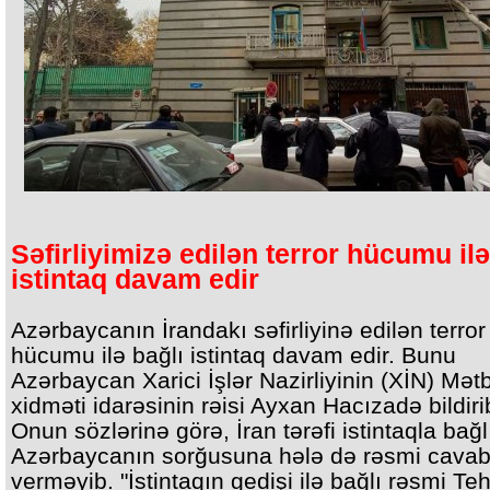
Səfirliyimizə edilən terror hücumu ilə
istintaq davam edir
Azərbaycanın İrandakı səfirliyinə edilən terror
hücumu ilə bağlı istintaq davam edir. Bunu
Azərbaycan Xarici İşlər Nazirliyinin (XİN) Mət
xidməti idarəsinin rəisi Ayxan Hacızadə bildiri
Onun sözlərinə görə, İran tərəfi istintaqla bağl
Azərbaycanın sorğusuna hələ də rəsmi cava
verməyib. "İstintaqın gedişi ilə bağlı rəsmi Te