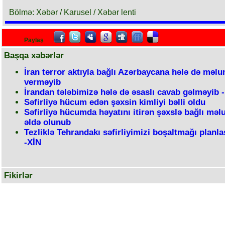
Bölmə: Xəbər / Karusel / Xəbər lenti
Paylaş
Başqa xəbərlər
İran terror aktıyla bağlı Azərbaycana hələ də məl
verməyib
İrandan tələbimizə hələ də əsaslı cavab gəlməyib -
Səfirliyə hücum edən şəxsin kimliyi bəlli oldu
Səfirliyə hücumda həyatını itirən şəxslə bağlı məl
əldə olunub
Tezliklə Tehrandakı səfirliyimizi boşaltmağı planla
-XİN
Fikirlər