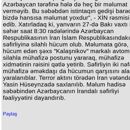
Azərbaycan tərəfinə hələ də heç bir məlumat
verməyib. Bu səbəbdən istintaqın gedişi barə
bizdə hansısa məlumat yoxdur”, - XİN rəsmis
edib. Xatırladaq ki, yanvarın 27-də Bakı vaxtı 
səhər saat 8:30 radələrində Azərbaycan
Respublikasının İran İslam Respublikasındakı
səfirliyinə silahlı hücum olub. Məlumata görə,
hücum edən şəxs "Kalaşnikov" markalı avtom
silahla mühafizə postunu yararaq, mühafizə
xidmətinin rəisini qətlə yetirib. Səfirliyin iki nəf
mühafizə əməkdaşı da hücumun qarşısını ala
yaralanıblar. Terror aktını törədən İran vətənd
Yasin Hüseynzadə saxlanılıb. Məlum hadisə
səbəbindən Azərbaycanın İrandalı səfirliyi
fəaliyyətini dayandırıb.
Paylaş