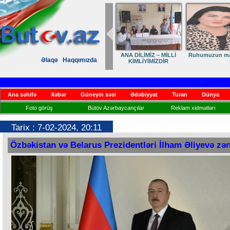
ANA DİLİMİZ – MİLLİ
Ruhumuzun man
Əlaqə
Haqqımızda
KİMLİYİMİZDİR
Ana səhifə
Xəbər
Güneyin səsi
Ədəbiyyat
Turan
Dünya
Foto görüş
Bütöv Azərbaycançılar
Reklam xidmətləri
Tarix : 7-02-2024, 20:11
Özbəkistan və Belarus Prezidentləri İlham Əliyevə zən