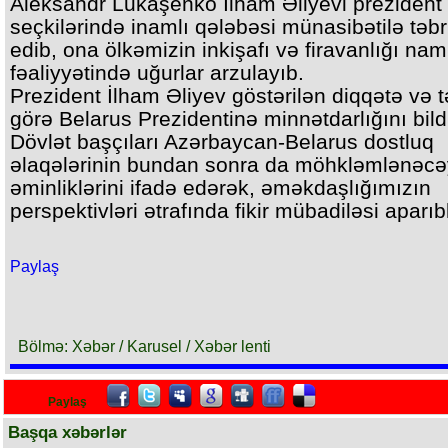
Aleksandr Lukaşenko İlham Əliyevi prezident
seçkilərində inamlı qələbəsi münasibətilə təbr
edib, ona ölkəmizin inkişafı və firavanlığı na
fəaliyyətində uğurlar arzulayıb.
Prezident İlham Əliyev göstərilən diqqətə və t
görə Belarus Prezidentinə minnətdarlığını bildi
Dövlət başçıları Azərbaycan-Belarus dostluq
əlaqələrinin bundan sonra da möhkləmlənəcə
əminliklərini ifadə edərək, əməkdaşlığımızın
perspektivləri ətrafında fikir mübadiləsi aparıb
Paylaş
Bölmə: Xəbər / Karusel / Xəbər lenti
Paylaş
Başqa xəbərlər