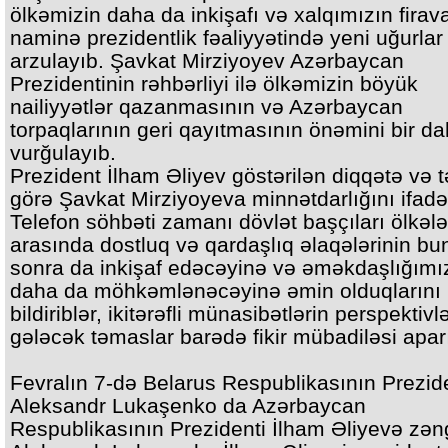
ölkəmizin daha da inkişafı və xalqımızın firava
naminə prezidentlik fəaliyyətində yeni uğurlar
arzulayıb. Şavkat Mirziyoyev Azərbaycan
Prezidentinin rəhbərliyi ilə ölkəmizin böyük
nailiyyətlər qazanmasının və Azərbaycan
torpaqlarının geri qayıtmasının önəmini bir d
vurğulayıb.
Prezident İlham Əliyev göstərilən diqqətə və t
görə Şavkat Mirziyoyeva minnətdarlığını ifadə
Telefon söhbəti zamanı dövlət başçıları ölkələ
arasında dostluq və qardaşlıq əlaqələrinin b
sonra da inkişaf edəcəyinə və əməkdaşlığımı
daha da möhkəmlənəcəyinə əmin olduqlarını
bildiriblər, ikitərəfli münasibətlərin perspektivl
gələcək təmaslar barədə fikir mübadiləsi aparı
Fevralın 7-də Belarus Respublikasının Prezid
Aleksandr Lukaşenko da Azərbaycan
Respublikasının Prezidenti İlham Əliyevə zən