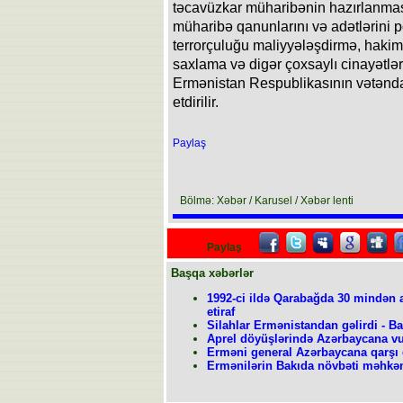
təcavüzkar müharibənin hazırlanması
müharibə qanunlarını və adətlərini 
terrorçuluğu maliyyələşdirmə, hakimi
saxlama və digər çoxsaylı cinayətlər
Ermənistan Respublikasının vətən
etdirilir.
Paylaş
Bölmə: Xəbər / Karusel / Xəbər lenti
Paylaş
Başqa xəbərlər
1992-ci ildə Qarabağda 30 mindən 
etiraf
Silahlar Ermənistandan gəlirdi - B
Aprel döyüşlərində Azərbaycana vu
Erməni general Azərbaycana qarşı 
Ermənilərin Bakıda növbəti məhkəm