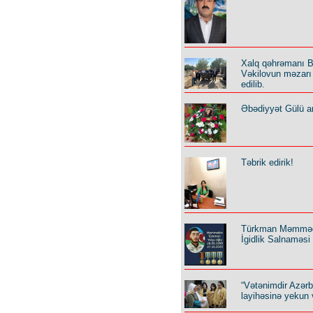
Xalq qəhrəmanı B
Vəkilovun məzarı 
edilib.
Əbədiyyət Gülü an
Təbrik edirik!
Türkman Məmmə
İgidlik Salnaməsi
“Vətənimdir Azər
layihəsinə yekun 