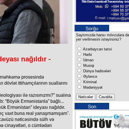
Sorğu
Saytımızda hansı mövzulara d
yer verilməsini istəyirsiniz?
Azərbaycan tarixi
Hərbi
eyası nağıldır -
İdman
Musiqi
Dünya hadisələri
Əyləncə
n məhkəmə prosesində
Kriminal
 dövlət ittihamçılarının suallarını
Mədəniyyət
ologiyası ilə razısınızmı?” sualına
b: “Böyük Ermənistanla” bağlı...
Son
ük Ermənistan” ideyası nağıldır.
buraxılışımız
eç vaxt buna real yanaşmamışam".
cavüzü nəticəsində sülh və
bə cinayətləri, o cümlədən