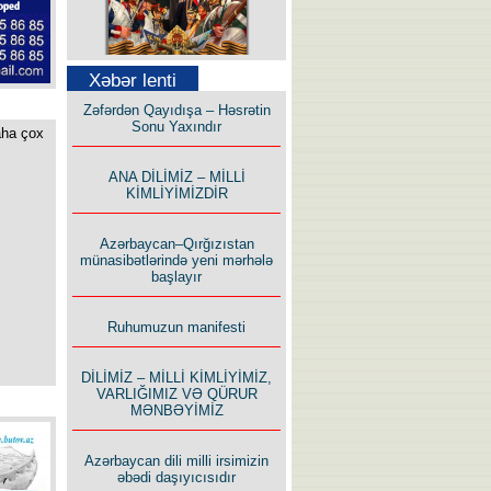
Səfər Alışarlı yazır
Xəbər lenti
Zəfərdən Qayıdışa – Həsrətin
Sonu Yaxındır
aha çox
ANA DİLİMİZ – MİLLİ
KİMLİYİMİZDİR
Uzun yolun Yolçusu
Azərbaycan–Qırğızıstan
münasibətlərində yeni mərhələ
başlayır
Ruhumuzun manifesti
Bu yolda mən varam!
DİLİMİZ – MİLLİ KİMLİYİMİZ,
VARLIĞIMIZ VƏ QÜRUR
MƏNBƏYİMİZ
Azərbaycan dili milli irsimizin
əbədi daşıyıcısıdır