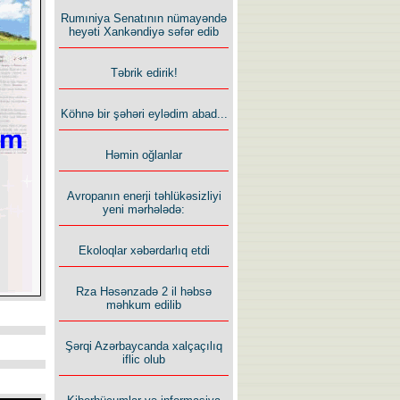
Rumıniya Senatının nümayəndə
heyəti Xankəndiyə səfər edib
Təbrik edirik!
Köhnə bir şəhəri eylədim abad...
Həmin oğlanlar
Avropanın enerji təhlükəsizliyi
yeni mərhələdə:
Ekoloqlar xəbərdarlıq etdi
Rza Həsənzadə 2 il həbsə
məhkum edilib
Şərqi Azərbaycanda xalçaçılıq
iflic olub