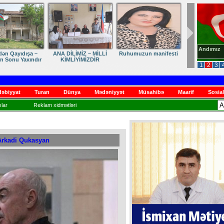
Andımız
dən Qayıdışa –
ANA DİLİMİZ – MİLLİ
Ruhumuzun manifesti
in Sonu Yaxındır
KİMLİYİMİZDİR
1
2
3
əbiyyat
Turan
Dünya
Mədəniyyət
Müsahibə
Maarif
Sosial
lar
Reklam xidmətləri
 Arkadi Qukasyan