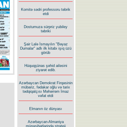
İlham İsmayıl yazır:
Komitə sədri professoru təbrik
etdi
Dostumuza sürpriz yubiley
təbriki
Şair Lalə İsmayılın "Bəyaz
Rusiyanın süqutunu qaçılmaz
Durnalar" adlı ilk kitabı işıq üzü
edən beş şərt
görüb
Hüquqşünas şəhid ailəsini
ziyarət edib.
Azərbaycan Demokrat Firqəsinin
mübariz, fədakar oğlu və tarix
tədqiqatçısı Məhərrəm İmaz
vəfat etdi
Elmanın öz dünyası
Azərbaycan-Almaniya
münasibətlərində strateji