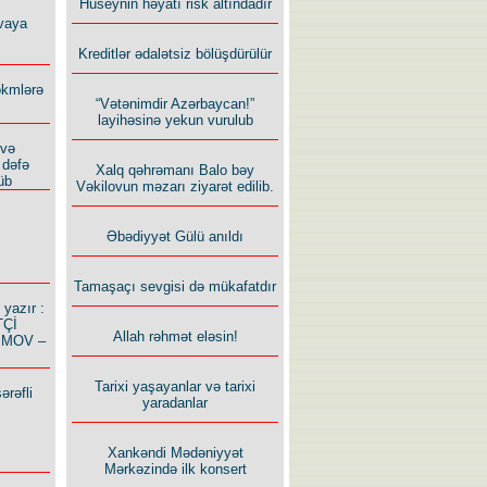
Hüseynin həyatı risk altındadır
vaya
Kreditlər ədalətsiz bölüşdürülür
ökmlərə
“Vətənimdir Azərbaycan!”
layihəsinə yekun vurulub
 və
 dəfə
Xalq qəhrəmanı Balo bəy
üb
Vəkilovun məzarı ziyarət edilib.
Əbədiyyət Gülü anıldı
Tamaşaçı sevgisi də mükafatdır
azır :
TÇİ
Allah rəhmət eləsin!
İMOV –
Tarixi yaşayanlar və tarixi
ərəfli
yaradanlar
Xankəndi Mədəniyyət
Mərkəzində ilk konsert