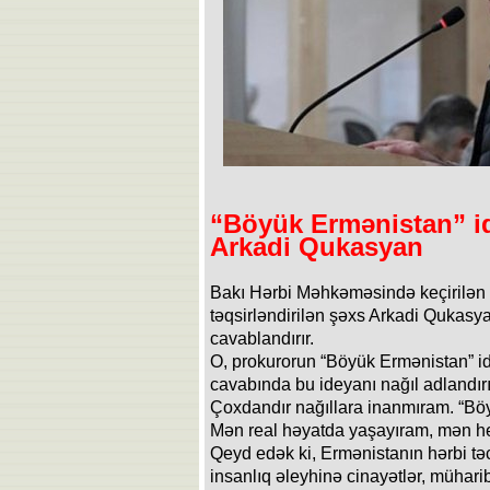
“Böyük Ermənistan” id
Arkadi Qukasyan
Bakı Hərbi Məhkəməsində keçirilə
təqsirləndirilən şəxs Arkadi Qukasyan
cavablandırır.
O, prokurorun “Böyük Ermənistan” ide
cavabında bu ideyanı nağıl adlandırı
Çoxdandır nağıllara inanmıram. “Böy
Mən real həyatda yaşayıram, mən h
Qeyd edək ki, Ermənistanın hərbi tə
insanlıq əleyhinə cinayətlər, mühari