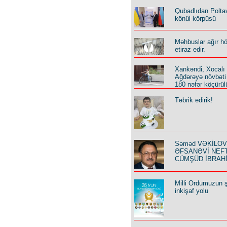
Qubadlıdan Polta
könül körpüsü
Məhbuslar ağır h
etiraz edir.
Xankəndi, Xocalı
Ağdərəyə növbəti
180 nəfər köçürül
Təbrik edirik!
Səməd VƏKİLOV y
ƏFSANƏVİ NEF
CÜMŞÜD İBRAH
Milli Ordumuzun ş
inkişaf yolu