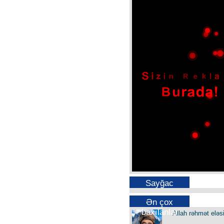
Sayğac
Ən çox
baxılanlar
Allah rəhmət eləs