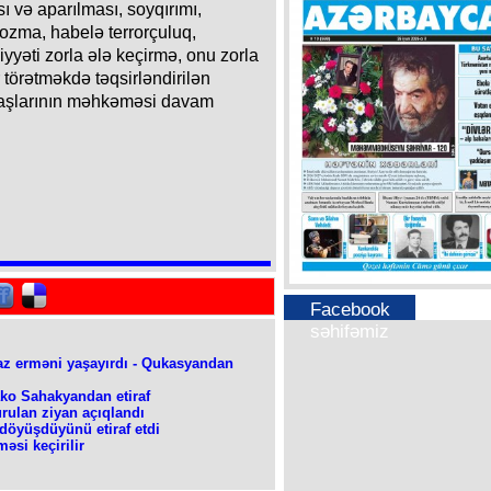
 və aparılması, soyqırımı,
pozma, habelə terrorçuluq,
yyəti zorla ələ keçirmə, onu zorla
 törətməkdə təqsirləndirilən
daşlarının məhkəməsi davam
Facebook
səhifəmiz
az erməni yaşayırdı - Qukasyandan
ako Sahakyandan etiraf
rulan ziyan açıqlandı
döyüşdüyünü etiraf etdi
əsi keçirilir