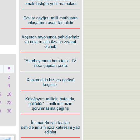
əməkdaşlığın yeni mərhələsi
Dövlət qayğısı milli mətbuatın
inkişafının əsas təməlidir
Abşeron rayonunda şəhidlərimiz
və onların ailə üzvləri ziyarət
olunub
“Azərbaycanın hərb tarixi. IV
hissə çapdan çıxıb.
B
2
Xankəndidə biznes görüşü
keçirilib.
9
5
16
Kəlağayım millidir, butalıdır,
2
23
güllüdür" – milli irsimizin
qorunmasına çağırış
9
30
İctimai Birliyin fəalları
şəhidlərimizin əziz xatirəsini yad
ediblər