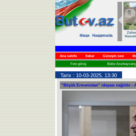
Zəfər
Əlaqə
Haqqımızda
Həsrət
Ana səhifə
Xəbər
Güneyin səsi
Əd
Foto görüş
Bütöv Azərbaycançı
Tarix : 10-03-2025, 13:30
“Böyük Ermənistan” ideyası nağıldır -