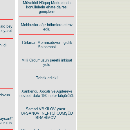
Müvəkkil Hüquq Mərkəzində
könüllülərin əhatə dairəsi
genişlənir
Məhbuslar ağır hökmlərə etiraz
alo bəy
edir.
ziyarət
Türkman Məmmədovun İgidlik
ıldı
Salnaməsi
Milli Ordumuzun şərəfli inkişaf
yolu
Təbrik edirik!
Xankəndi, Xocalı və Ağdərəyə
dovun
növbəti dəfə 180 nəfər köçürülüb
Səməd VƏKİLOV yazır :
ƏFSANƏVİ NEFTÇİ CÜMŞÜD
İBRAHİMOV –
baycan!”
vurulub