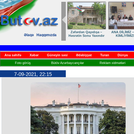
Zəfərdən Qayıdışa –
ANA DİLİMİZ –
Əlaqə
Haqqımızda
Həsrətin Sonu Yaxındır
KİMLİYİMİZ
Ana səhifə
Xəbər
Güneyin səsi
Ədəbiyyat
Turan
Dünya
Foto görüş
Bütöv Azərbaycançılar
Reklam xidmətləri
7-09-2021, 22:15