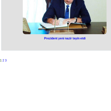
Prezident yeni nazir təyin etdi
1
2
3