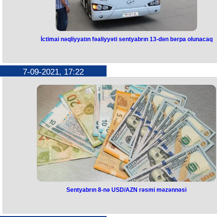
İctimai nəqliyyatın fəaliyyəti sentyabrın 13-dən bərpa olunacaq
7-09-2021, 17:22
Sentyabrın 8-nə USD/AZN rəsmi məzənnəsi