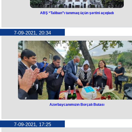
ABŞ “Taliban”ı tanımaq üçün şərtini açıqladı
7-09-2021, 20:34
Azərbaycanımızın Borçalı Butası
7-09-2021, 17:25