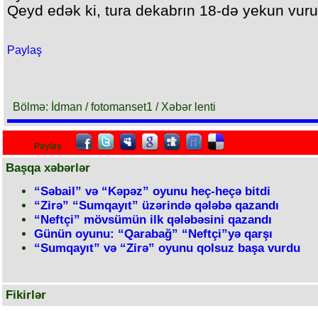
Qeyd edək ki, tura dekabrın 18-də yekun vuru
Paylaş
Bölmə: İdman / fotomanset1 / Xəbər lenti
Paylaş
Başqa xəbərlər
“Səbail” və “Kəpəz” oyunu heç-heçə bitdi
“Zirə” “Sumqayıt” üzərində qələbə qazandı
“Neftçi” mövsümün ilk qələbəsini qazandı
Günün oyunu: “Qarabağ” “Neftçi”yə qarşı
“Sumqayıt” və “Zirə” oyunu qolsuz başa vurdu
Fikirlər