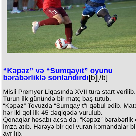
“Kəpəz” və “Sumqayıt” oyunu
bərabərliklə sonlandırdı
[b][/b]
Misli Premyer Liqasında XVII tura start verilib.
Turun ilk günündə bir matç baş tutub.
“Kəpəz” Tovuzda “Sumqayıt”ı qəbul edib. Mat
hər iki qol ilk 45 dəqiqədə vurulub.
Qonaqlar hesabı açsa da, “Kəpəz” bərabərlik
imza atıb. Hərəyə bir qol vuran komandalar bir
ayrılıb.