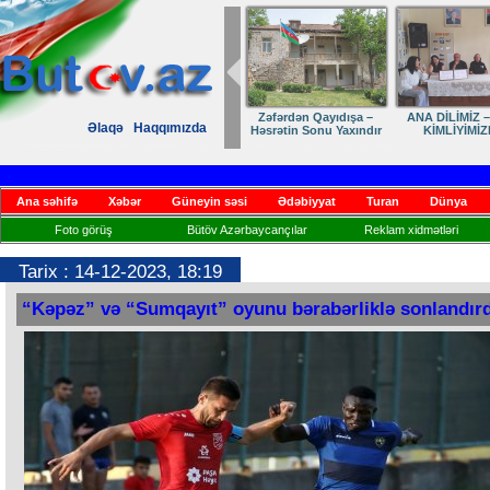
Zəfərdən Qayıdışa –
ANA DİLİMİZ –
Əlaqə
Haqqımızda
Həsrətin Sonu Yaxındır
KİMLİYİMİZ
Ana səhifə
Xəbər
Güneyin səsi
Ədəbiyyat
Turan
Dünya
Foto görüş
Bütöv Azərbaycançılar
Reklam xidmətləri
Tarix : 14-12-2023, 18:19
“Kəpəz” və “Sumqayıt” oyunu bərabərliklə sonlandırd