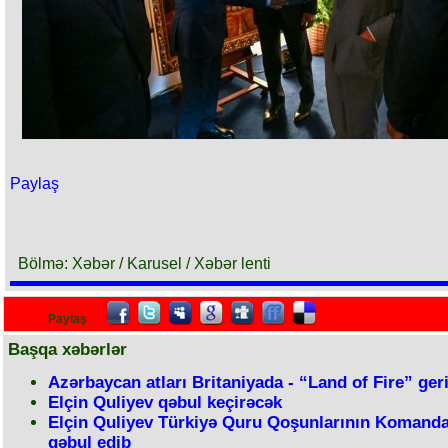
Paylaş
Bölmə: Xəbər / Karusel / Xəbər lenti
Paylaş
Başqa xəbərlər
Azərbaycan atları Britaniyada - “Land of Fire” ger
Elçin Quliyev qəbul keçirəcək
Elçin Quliyev Türkiyə Quru Qoşunlarının Komanda
qəbul edib