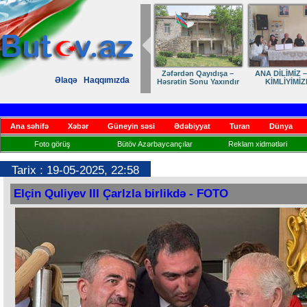
Zəfərdən Qayıdışa –
ANA DİLİMİZ –
Əlaqə
Haqqımızda
Həsrətin Sonu Yaxındır
KİMLİYİMİZ
Ana səhifə
Xəbər
Güneyin səsi
Ədəbiyyat
Turan
Dünya
Foto görüş
Bütöv Azərbaycançılar
Reklam xidmətləri
Tarix : 19-05-2025, 22:58
Elçin Quliyev III Çarlzla birlikdə - FOTO