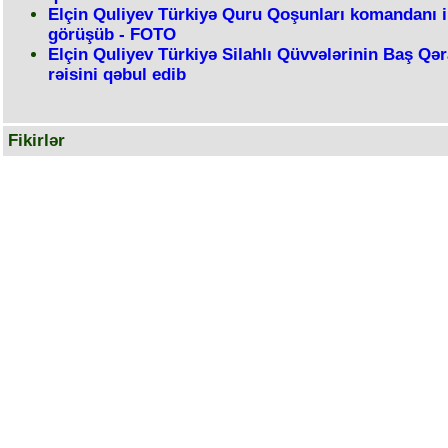
Elçin Quliyev Türkiyə Quru Qoşunları komandanı i
görüşüb - FOTO
Elçin Quliyev Türkiyə Silahlı Qüvvələrinin Baş Qə
rəisini qəbul edib
Fikirlər