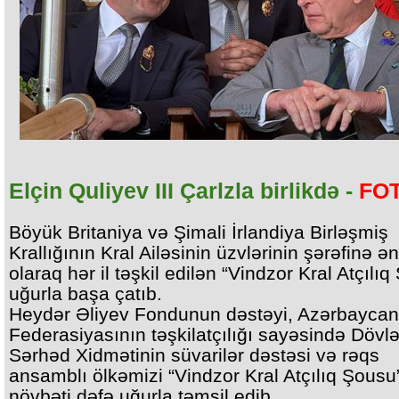
Elçin Quliyev III Çarlzla birlikdə -
FO
Böyük Britaniya və Şimali İrlandiya Birləşmiş
Krallığının Kral Ailəsinin üzvlərinin şərəfinə ə
olaraq hər il təşkil edilən “Vindzor Kral Atçılı
uğurla başa çatıb.
Heydər Əliyev Fondunun dəstəyi, Azərbaycan 
Federasiyasının təşkilatçılığı sayəsində Dövlə
Sərhəd Xidmətinin süvarilər dəstəsi və rəqs
ansamblı ölkəmizi “Vindzor Kral Atçılıq Şous
növbəti dəfə uğurla təmsil edib.