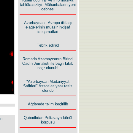
Kiberhücumlar və informasiya
təhlükəsizliyi: Müharibələrin yeni
cəbhəsi
Azərbaycan - Avropa ittifaqı
əlaqələrinin müasir inkişaf
istiqamatləri
Təbrik edirik!
Romada Azərbaycanın Birinci
Qadın Jurnalisti ilə bağlı kitab
nəşr olunub!
"Azərbaycan Mədəniyyət
Səfirləri" Assosiasiyası təsis
olunub
Ağdərədə təlim keçirilib
Qubadlıdan Poltavaya könül
in!
körpüsü