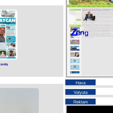
axılış
Hava
Valyuta
Reklam