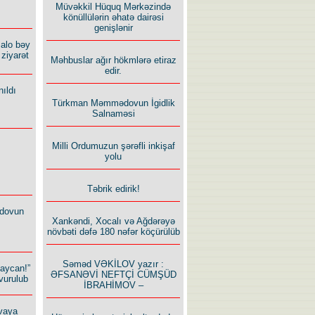
Müvəkkil Hüquq Mərkəzində
könüllülərin əhatə dairəsi
genişlənir
alo bəy
ziyarət
Məhbuslar ağır hökmlərə etiraz
edir.
ıldı
Türkman Məmmədovun İgidlik
Salnaməsi
Milli Ordumuzun şərəfli inkişaf
yolu
Təbrik edirik!
dovun
Xankəndi, Xocalı və Ağdərəyə
növbəti dəfə 180 nəfər köçürülüb
Səməd VƏKİLOV yazır :
baycan!”
ƏFSANƏVİ NEFTÇİ CÜMŞÜD
vurulub
İBRAHİMOV –
vaya