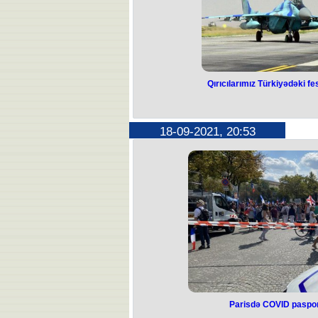
Qırıcılarımız Türkiyədəki f
18-09-2021, 20:53
Parisdə COVID pasport