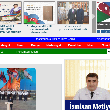
Məramımı
dən Qayıdışa –
ANA DİLİMİZ – MİLLİ
Ruhumuzun manifesti
in Sonu Yaxındır
KİMLİYİMİZDİR
1
2
3
Dostumuza sürpriz yubiley təbriki
.....
Kiberhücumlar və 
əbiyyat
Turan
Dünya
Mədəniyyət
Müsahibə
Maarif
Sosial
lar
Reklam xidmətləri