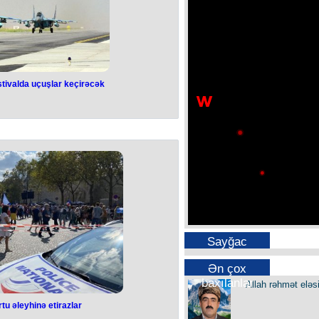
estivalda uçuşlar keçirəcək
Sayğac
Ən çox
baxılanlar
Allah rəhmət eləs
u əleyhinə etirazlar