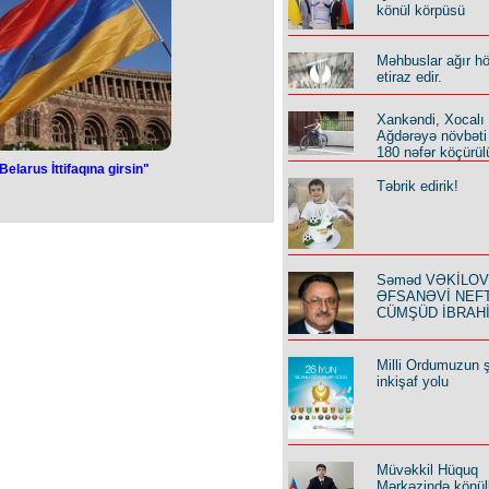
könül körpüsü
Məhbuslar ağır h
etiraz edir.
Xankəndi, Xocalı
Ağdərəyə növbəti
180 nəfər köçürül
elarus İttifaqına girsin"
Təbrik edirik!
Səməd VƏKİLOV y
ƏFSANƏVİ NEF
CÜMŞÜD İBRAH
Milli Ordumuzun ş
inkişaf yolu
Müvəkkil Hüquq
Mərkəzində könüll