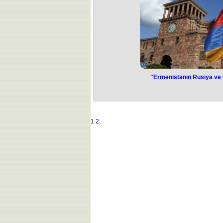
"Ermənistanın Rusiya və B
1
2