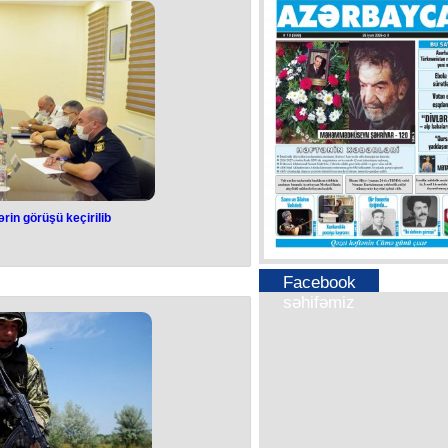
ərin görüşü keçirilib
Facebook
səhifəmiz