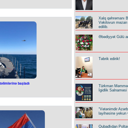
Xalq qəhrəmanı B
Vəkilovun məzarı 
edilib.
Əbədiyyət Gülü an
Təbrik edirik!
təlimlərinə başladı
Türkman Məmmə
İgidlik Salnaməsi
“Vətənimdir Azər
layihəsinə yekun 
Qubadlıdan Polta