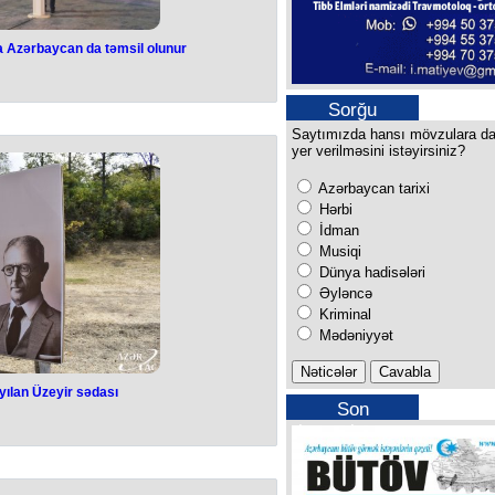
da Azərbaycan da təmsil olunur
Sorğu
Saytımızda hansı mövzulara d
yer verilməsini istəyirsiniz?
Azərbaycan tarixi
Hərbi
İdman
Musiqi
Dünya hadisələri
Əyləncə
Kriminal
Mədəniyyət
yılan Üzeyir sədası
Son
buraxılışımız