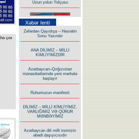
Xəbər lenti
Zəfərdən Qayıdışa – Həsrətin
Sonu Yaxındır
aha çox
Bu yolda mən varam!
ANA DİLİMİZ – MİLLİ
KİMLİYİMİZDİR
Azərbaycan–Qırğızıstan
münasibətlərində yeni mərhələ
başlayır
İlham İsmayıl yazır:
Ruhumuzun manifesti
DİLİMİZ – MİLLİ KİMLİYİMİZ,
VARLIĞIMIZ VƏ QÜRUR
MƏNBƏYİMİZ
Rusiyanın süqutunu qaçılmaz
Azərbaycan dili milli irsimizin
edən beş şərt
əbədi daşıyıcısıdır