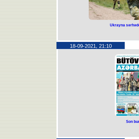
Ukrayna sərhədd
18-09-2021, 21:10
Son bur