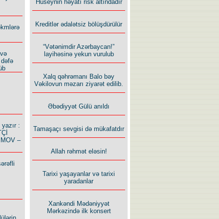
Hüseynin həyatı risk altındadır
Kreditlər ədalətsiz bölüşdürülür
ökmlərə
“Vətənimdir Azərbaycan!”
 və
layihəsinə yekun vurulub
 dəfə
üb
Xalq qəhrəmanı Balo bəy
Vəkilovun məzarı ziyarət edilib.
Əbədiyyət Gülü anıldı
azır :
Tamaşaçı sevgisi də mükafatdır
TÇİ
İMOV –
Allah rəhmət eləsin!
ərəfli
Tarixi yaşayanlar və tarixi
yaradanlar
Xankəndi Mədəniyyət
Mərkəzində ilk konsert
ülərin