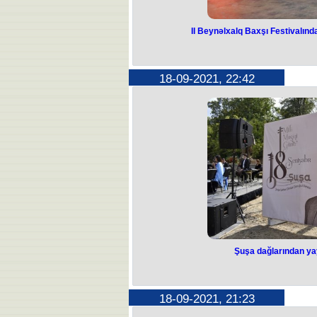
II Beynəlxalq Baxşı Festivalın
18-09-2021, 22:42
Şuşa dağlarından ya
18-09-2021, 21:23