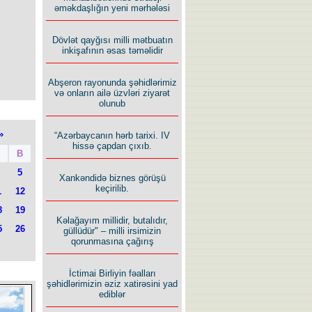
əməkdaşlığın yeni mərhələsi
Dövlət qayğısı milli mətbuatın
inkişafının əsas təməlidir
Abşeron rayonunda şəhidlərimiz
və onların ailə üzvləri ziyarət
olunub
»
“Azərbaycanın hərb tarixi. IV
hissə çapdan çıxıb.
B
5
Xankəndidə biznes görüşü
keçirilib.
1
12
8
19
Kəlağayım millidir, butalıdır,
5
26
güllüdür" – milli irsimizin
qorunmasına çağırış
İctimai Birliyin fəalları
şəhidlərimizin əziz xatirəsini yad
ediblər