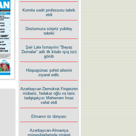
Komitə sədri professoru təbrik
etdi
Dostumuza sürpriz yubiley
təbriki
Şair Lalə İsmayılın "Bəyaz
Durnalar" adlı ilk kitabı işıq üzü
görüb
Hüquqşünas şəhid ailəsini
ziyarət edib.
Azərbaycan Demokrat Firqəsinin
mübariz, fədakar oğlu və tarix
tədqiqatçısı Məhərrəm İmaz
vəfat etdi
Elmanın öz dünyası
Azərbaycan-Almaniya
münasibətlərində strateji