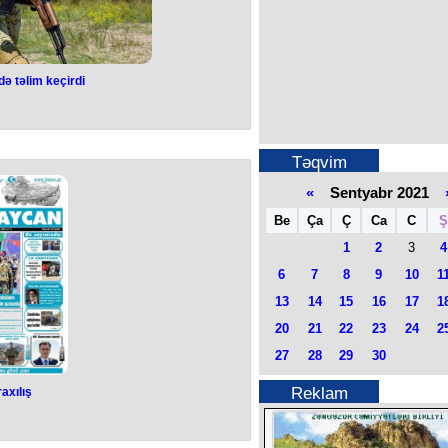
ə təlim keçirdi
Təqvim
«
Sentyabr 2021
Be
Ça
Ç
Ca
C
Ş
1
2
3
4
6
7
8
9
10
1
13
14
15
16
17
1
20
21
22
23
24
2
27
28
29
30
Reklam
axılış