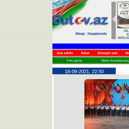
Zəfər
Əlaqə
Haqqımızda
Həsrət
Ana səhifə
Xəbər
Güneyin səsi
Əd
Foto görüş
Bütöv Azərbaycançı
18-09-2021, 22:50