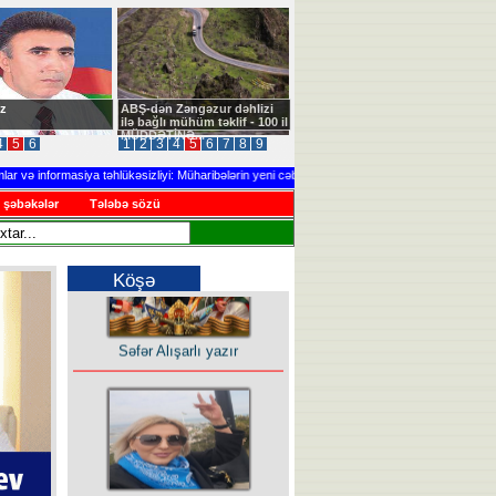
z
ABŞ-dən Zəngəzur dəhlizi
ilə bağlı mühüm təklif - 100 il
MÜDDƏTİNƏ...
4
5
6
1
2
3
4
5
6
7
8
9
informasiya təhlükəsizliyi: Müharibələrin yeni cəbhəsi
.....
Ağdərədə təlim keçiri
 şəbəkələr
Tələbə sözü
Köşə
Səfər Alışarlı yazır
Uzun yolun Yolçusu