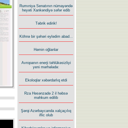
Rumıniya Senatının nümayəndə
heyəti Xankəndiyə səfər edib
Təbrik edirik!
Köhnə bir şəhəri eylədim abad...
Həmin oğlanlar
Avropanın enerji təhlükəsizliyi
yeni mərhələdə:
Ekoloqlar xəbərdarlıq etdi
Rza Həsənzadə 2 il həbsə
məhkum edilib
Şərqi Azərbaycanda xalçaçılıq
iflic olub