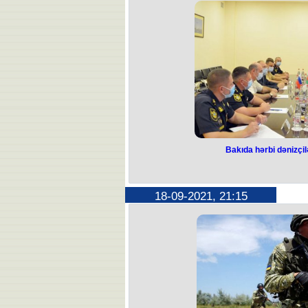
Bakıda hərbi dənizçil
18-09-2021, 21:15