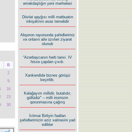
əməkdaşlığın yeni mərhələsi
Dövlət qayğısı milli mətbuatın
inkişafının əsas təməlidir
Abşeron rayonunda şəhidlərimiz
və onların ailə üzvləri ziyarət
olunub
“Azərbaycanın hərb tarixi. IV
hissə çapdan çıxıb.
B
2
Xankəndidə biznes görüşü
keçirilib.
9
5
16
Kəlağayım millidir, butalıdır,
2
23
güllüdür" – milli irsimizin
qorunmasına çağırış
9
30
İctimai Birliyin fəalları
şəhidlərimizin əziz xatirəsini yad
ediblər