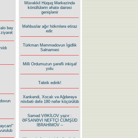
Müvəkkil Hüquq Mərkəzində
könüllülərin əhatə dairəsi
genişlənir
Məhbuslar ağır hökmlərə etiraz
alo bəy
edir.
ziyarət
Türkman Məmmədovun İgidlik
ıldı
Salnaməsi
Milli Ordumuzun şərəfli inkişaf
yolu
Təbrik edirik!
Xankəndi, Xocalı və Ağdərəyə
dovun
növbəti dəfə 180 nəfər köçürülüb
Səməd VƏKİLOV yazır :
ƏFSANƏVİ NEFTÇİ CÜMŞÜD
İBRAHİMOV –
baycan!”
vurulub