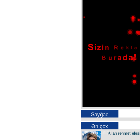
Sayğac
Ən çox
baxılanlar
Allah rəhmət eləs