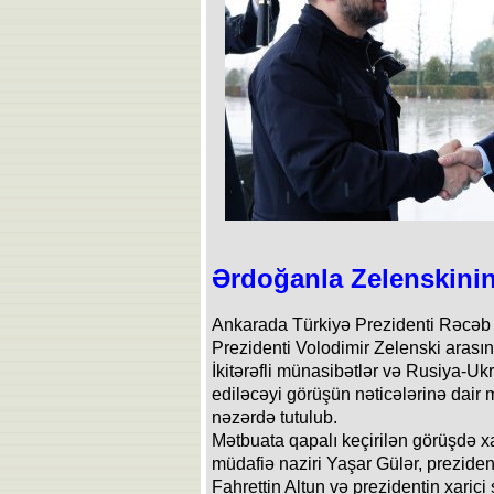
Ərdoğanla Zelenskinin
Ankarada Türkiyə Prezidenti Rəcəb
Prezidenti Volodimir Zelenski arasınd
İkitərəfli münasibətlər və Rusiya-U
ediləcəyi görüşün nəticələrinə dair 
nəzərdə tutulub.
Mətbuata qapalı keçirilən görüşdə xar
müdafiə naziri Yaşar Gülər, prezide
Fahrettin Altun və prezidentin xarici