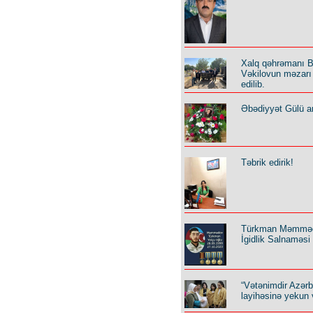
Xalq qəhrəmanı B
Vəkilovun məzarı 
edilib.
Əbədiyyət Gülü an
Təbrik edirik!
Türkman Məmmə
İgidlik Salnaməsi
“Vətənimdir Azər
layihəsinə yekun 