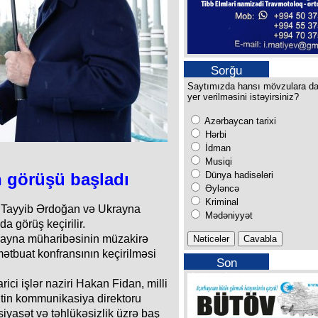
Sorğu
Saytımızda hansı mövzulara d
yer verilməsini istəyirsiniz?
Azərbaycan tarixi
Hərbi
İdman
Musiqi
Dünya hadisələri
 görüşü başladı
Əyləncə
Kriminal
 Tayyib Ərdoğan və Ukrayna
Mədəniyyət
a görüş keçirilir.
krayna müharibəsinin müzakirə
mətbuat konfransının keçirilməsi
Son
buraxılışımız
ici işlər naziri Hakan Fidan, milli
ntin kommunikasiya direktoru
 siyasət və təhlükəsizlik üzrə baş