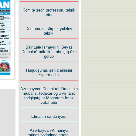
İlham İsmayıl yazır:
Komitə sədri professoru təbrik
etdi
Dostumuza sürpriz yubiley
təbriki
Şair Lalə İsmayılın "Bəyaz
Rusiyanın süqutunu qaçılmaz
Durnalar" adlı ilk kitabı işıq üzü
edən beş şərt
görüb
Hüquqşünas şəhid ailəsini
ziyarət edib.
Azərbaycan Demokrat Firqəsinin
mübariz, fədakar oğlu və tarix
tədqiqatçısı Məhərrəm İmaz
vəfat etdi
Elmanın öz dünyası
Azərbaycan-Almaniya
münasibətlərində strateji