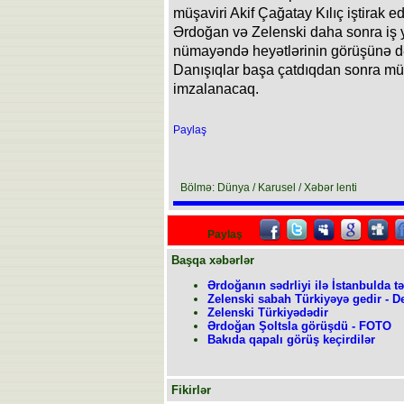
müşaviri Akif Çağatay Kılıç iştirak ed
Ərdoğan və Zelenski daha sonra iş 
nümayəndə heyətlərinin görüşünə də
Danışıqlar başa çatdıqdan sonra müx
imzalanacaq.
Paylaş
Bölmə: Dünya / Karusel / Xəbər lenti
Paylaş
Başqa xəbərlər
Ərdoğanın sədrliyi ilə İstanbulda tə
Zelenski sabah Türkiyəyə gedir - D
Zelenski Türkiyədədir
Ərdoğan Şoltsla görüşdü - FOTO
Bakıda qapalı görüş keçirdilər
Fikirlər