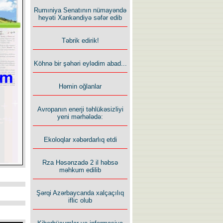
Rumıniya Senatının nümayəndə
heyəti Xankəndiyə səfər edib
Təbrik edirik!
Köhnə bir şəhəri eylədim abad...
Həmin oğlanlar
Avropanın enerji təhlükəsizliyi
yeni mərhələdə:
Ekoloqlar xəbərdarlıq etdi
Rza Həsənzadə 2 il həbsə
məhkum edilib
Şərqi Azərbaycanda xalçaçılıq
iflic olub