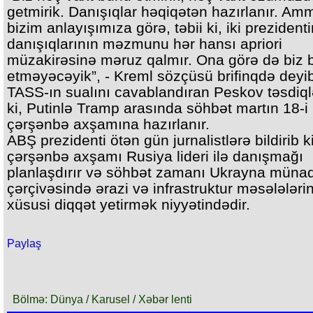
getmirik. Danışıqlar həqiqətən hazırlanır. Am
bizim anlayışımıza görə, təbii ki, iki prezident
danışıqlarının məzmunu hər hansı apriori
müzakirəsinə məruz qalmır. Ona görə də biz 
etməyəcəyik”, - Kreml sözçüsü brifinqdə deyi
TASS-ın sualını cavablandıran Peskov təsdiql
ki, Putinlə Tramp arasında söhbət martın 18-i
çərşənbə axşamına hazırlanır.
ABŞ prezidenti ötən gün jurnalistlərə bildirib ki
çərşənbə axşamı Rusiya lideri ilə danışmağı
planlaşdırır və söhbət zamanı Ukrayna münaq
çərçivəsində ərazi və infrastruktur məsələləri
xüsusi diqqət yetirmək niyyətindədir.
Paylaş
Bölmə: Dünya / Karusel / Xəbər lenti