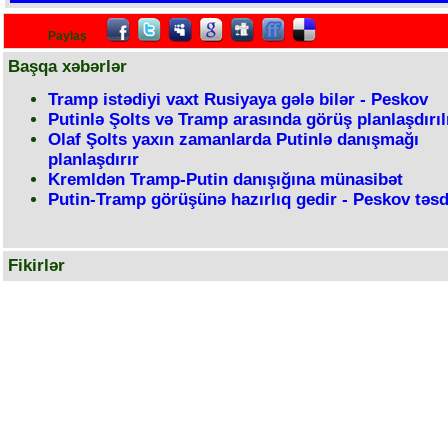
Paylaş
Başqa xəbərlər
Tramp istədiyi vaxt Rusiyaya gələ bilər - Peskov
Putinlə Şolts və Tramp arasında görüş planlaşdırı
Olaf Şolts yaxın zamanlarda Putinlə danışmağı
planlaşdırır
Kremldən Tramp-Putin danışığına münasibət
Putin-Tramp görüşünə hazırlıq gedir - Peskov təsd
Fikirlər