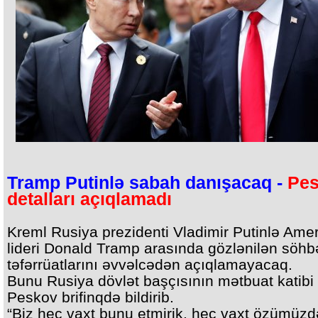
Tramp Putinlə sabah danışacaq -
Pe
detalları açıqlamadı
Kreml Rusiya prezidenti Vladimir Putinlə Ame
lideri Donald Tramp arasında gözlənilən söhb
təfərrüatlarını əvvəlcədən açıqlamayacaq.
Bunu Rusiya dövlət başçısının mətbuat katibi 
Peskov brifinqdə bildirib.
“Biz heç vaxt bunu etmirik, heç vaxt özümüzdə