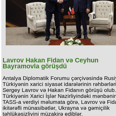
Lavrov Hakan Fidan və Ceyhun
Bayramovla görüşdü
Antalya Diplomatik Forumu çərçivəsində Rusi
Türkiyənin xarici siyasət idarələrinin rəhbərlər
Sergey Lavrov və Hakan Fidanın görüşü olub
Türkiyənin Xarici İşlər Nazirliyindəki mənbəni
TASS-a verdiyi məlumata görə, Lavrov və Fid
ikitərəfli münasibətlər, Ukrayna və gəmiçilik
təhlükəsizliyini müzakirə ediblər.