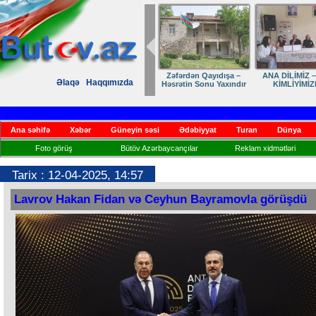
Zəfərdən Qayıdışa –
ANA DİLİMİZ –
Əlaqə
Haqqımızda
Həsrətin Sonu Yaxındır
KİMLİYİMİZ
Ana səhifə
Xəbər
Güneyin səsi
Ədəbiyyat
Turan
Dünya
Foto görüş
Bütöv Azərbaycançılar
Reklam xidmətləri
Tarix : 12-04-2025, 14:57
Lavrov Hakan Fidan və Ceyhun Bayramovla görüşdü