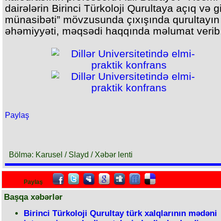
dairələrin Birinci Türkoloji Qurultaya açıq və gi
münasibəti” mövzusunda çıxışında qurultayın t
əhəmiyyəti, məqsədi haqqında məlumat verib
Paylaş
Bölmə: Karusel / Slayd / Xəbər lenti
Paylaş
Başqa xəbərlər
Birinci Türkoloji Qurultay türk xalqlarının mədəni