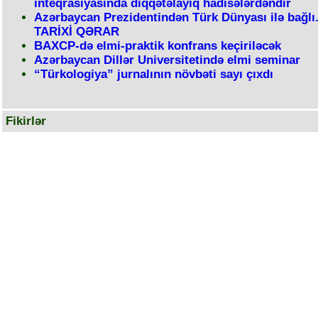
inteqrasiyasında diqqətəlayiq hadisələrdəndir
Azərbaycan Prezidentindən Türk Dünyası ilə bağlı.
TARİXİ QƏRAR
BAXCP-də elmi-praktik konfrans keçiriləcək
Azərbaycan Dillər Universitetində elmi seminar
“Türkologiya” jurnalının növbəti sayı çıxdı
Fikirlər