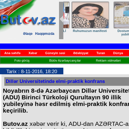
Dostumuza sürpriz
Elmanın öz d
Əlaqə
Haqqımızda
yubiley təbriki
Ana səhifə
Xəbər
Güneyin səsi
Ədəbiyyat
Turan
Dünya
Foto görüş
Bütöv Azərbaycançılar
Reklam xidmətləri
Tarix : 8-11-2016, 18:20
Dillər Universitetində elmi-praktik konfrans
Noyabrın 8-də Azərbaycan Dillər Universite
(ADU) Birinci Türkoloji Qurultayın 90 illik
yubileyinə həsr edilmiş elmi-praktik konfra
keçirilib.
Butov.az
xəbər verir ki, ADU-dan AZƏRTAC-a