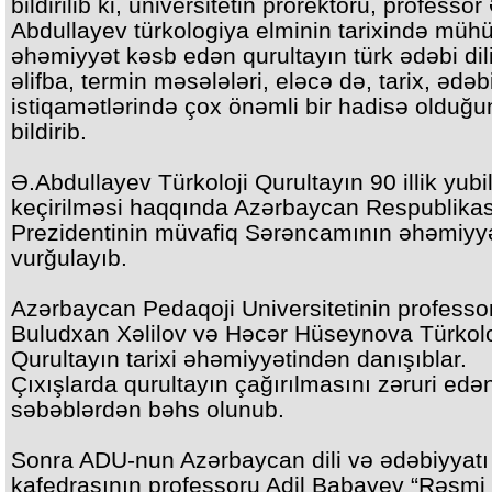
bildirilib ki, universitetin prorektoru, professo
Abdullayev türkologiya elminin tarixində mü
əhəmiyyət kəsb edən qurultayın türk ədəbi dili
əlifba, termin məsələləri, eləcə də, tarix, ədəb
istiqamətlərində çox önəmli bir hadisə olduğu
bildirib.
Ə.Abdullayev Türkoloji Qurultayın 90 illik yubi
keçirilməsi haqqında Azərbaycan Respublikas
Prezidentinin müvafiq Sərəncamının əhəmiyyə
vurğulayıb.
Azərbaycan Pedaqoji Universitetinin professor
Buludxan Xəlilov və Həcər Hüseynova Türkolo
Qurultayın tarixi əhəmiyyətindən danışıblar.
Çıxışlarda qurultayın çağırılmasını zəruri edə
səbəblərdən bəhs olunub.
Sonra ADU-nun Azərbaycan dili və ədəbiyyatı
kafedrasının professoru Adil Babayev “Rəsmi