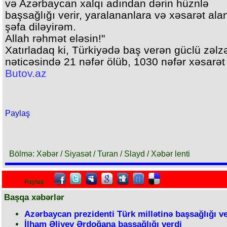
və Azərbaycan xalqı adından dərin hüznlə
başsağlığı verir, yaralananlara və xəsarət ala
şəfa diləyirəm.
Allah rəhmət eləsin!"
Xatırladaq ki, Türkiyədə baş verən güclü zəlz
nəticəsində 21 nəfər ölüb, 1030 nəfər xəsarət 
Butov.az
Paylaş
Bölmə: Xəbər / Siyasət / Turan / Slayd / Xəbər lenti
Paylaş
Başqa xəbərlər
Azərbaycan prezidenti Türk millətinə başsağlığı ve
İlham Əliyev Ərdoğana başsağlığı verdi