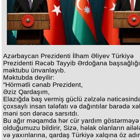
Azərbaycan Prezidenti İlham Əliyev Türkiyə
Prezidenti Rəcəb Tayyib Ərdoğana başsağlığı
məktubu ünvanlayıb.
Məktubda deyilir:
"Hörmətli cənab Prezident,
Əziz Qardaşım,
Elazığda baş vermiş güclü zəlzələ nəticəsind
çoxsaylı insan tələfatı və dağıntılar barədə x
məni son dərəcə sarsıtdı.
Bu ağır məqamda hər cür yardım göstərməyə 
olduğumuzu bildirir, Sizə, həlak olanların ailəl
və yaxınlarına, qardaş Türkiyə xalqına öz ad