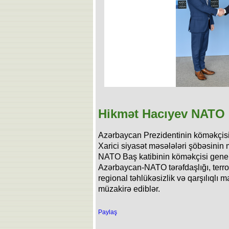
Hikmət Hacıyev NATO g
Azərbaycan Prezidentinin köməkçisi 
Xarici siyasət məsələləri şöbəsinin
NATO Baş katibinin köməkçisi gener
Azərbaycan-NATO tərəfdaşlığı, terr
regional təhlükəsizlik və qarşılıqlı
müzakirə ediblər.
Paylaş