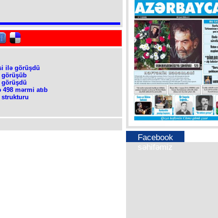
i ilə görüşdü
ə görüşüb
a görüşdü
ə 498 mərmi atıb
 strukturu
Facebook
səhifəmiz