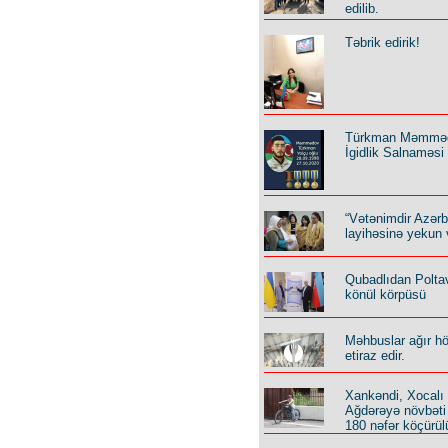
edilib.
Təbrik edirik!
Türkman Məmmə
İgidlik Salnaməsi
“Vətənimdir Azər
layihəsinə yekun 
Qubadlıdan Polta
könül körpüsü
Məhbuslar ağır h
etiraz edir.
Xankəndi, Xocalı
Ağdərəyə növbəti
180 nəfər köçürül