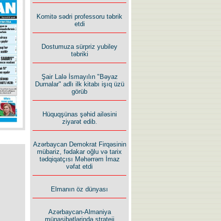
İlham İsmayıl yazır:
Komitə sədri professoru təbrik
etdi
Dostumuza sürpriz yubiley
təbriki
Şair Lalə İsmayılın "Bəyaz
Durnalar" adlı ilk kitabı işıq üzü
Rusiyanın süqutunu qaçılmaz
görüb
edən beş şərt
Hüquqşünas şəhid ailəsini
ziyarət edib.
Azərbaycan Demokrat Firqəsinin
mübariz, fədakar oğlu və tarix
tədqiqatçısı Məhərrəm İmaz
vəfat etdi
Elmanın öz dünyası
Azərbaycan-Almaniya
münasibətlərində strateji