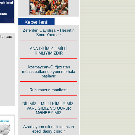
Səfər Alışarlı yazır
Xəbər lenti
Zəfərdən Qayıdışa – Həsrətin
Sonu Yaxındır
aha çox
ANA DİLİMİZ – MİLLİ
KİMLİYİMİZDİR
Uzun yolun Yolçusu
Azərbaycan–Qırğızıstan
münasibətlərində yeni mərhələ
başlayır
Ruhumuzun manifesti
Bu yolda mən varam!
DİLİMİZ – MİLLİ KİMLİYİMİZ,
VARLIĞIMIZ VƏ QÜRUR
MƏNBƏYİMİZ
Azərbaycan dili milli irsimizin
əbədi daşıyıcısıdır