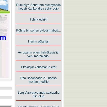
Rumıniya Senatının nümayəndə
heyəti Xankəndiyə səfər edib
Təbrik edirik!
Köhnə bir şəhəri eylədim abad...
Həmin oğlanlar
Avropanın enerji təhlükəsizliyi
yeni mərhələdə:
Ekoloqlar xəbərdarlıq etdi
Rza Həsənzadə 2 il həbsə
məhkum edilib
Şərqi Azərbaycanda xalçaçılıq
iflic olub