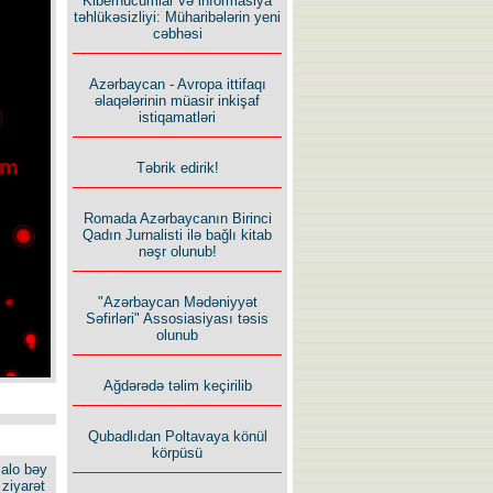
Kiberhücumlar və informasiya
təhlükəsizliyi: Müharibələrin yeni
cəbhəsi
Azərbaycan - Avropa ittifaqı
əlaqələrinin müasir inkişaf
istiqamatləri
Təbrik edirik!
Romada Azərbaycanın Birinci
Qadın Jurnalisti ilə bağlı kitab
nəşr olunub!
"Azərbaycan Mədəniyyət
Səfirləri" Assosiasiyası təsis
olunub
Ağdərədə təlim keçirilib
Qubadlıdan Poltavaya könül
körpüsü
alo bəy
ziyarət