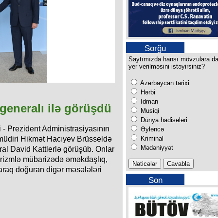
Sorğu
Saytımızda hansı mövzulara d
yer verilməsini istəyirsiniz?
Azərbaycan tarixi
Hərbi
İdman
eneralı ilə görüşdü
Musiqi
Dünya hadisələri
- Prezident Administrasiyasının
Əyləncə
Kriminal
 müdiri Hikmət Hacıyev Brüsseldə
Mədəniyyət
al David Kattlerlə görüşüb. Onlar
orizmlə mübarizədə əməkdaşlıq,
 maraq doğuran digər məsələləri
Son
buraxılışımız