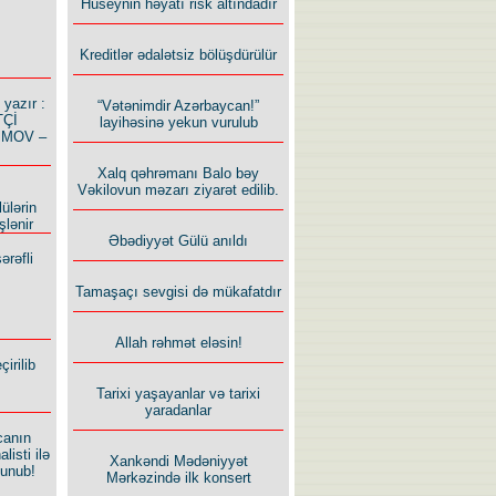
Hüseynin həyatı risk altındadır
Kreditlər ədalətsiz bölüşdürülür
azır :
“Vətənimdir Azərbaycan!”
TÇİ
layihəsinə yekun vurulub
İMOV –
Xalq qəhrəmanı Balo bəy
Vəkilovun məzarı ziyarət edilib.
ülərin
şlənir
Əbədiyyət Gülü anıldı
ərəfli
Tamaşaçı sevgisi də mükafatdır
Allah rəhmət eləsin!
irilib
Tarixi yaşayanlar və tarixi
yaradanlar
canın
listi ilə
Xankəndi Mədəniyyət
lunub!
Mərkəzində ilk konsert