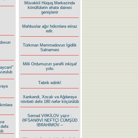
Müvəkkil Hüquq Mərkəzində
könüllülərin əhatə dairəsi
genişlənir
Məhbuslar ağır hökmlərə etiraz
edir.
dovun
Türkman Məmmədovun İgidlik
Salnaməsi
Milli Ordumuzun şərəfli inkişaf
baycan!”
yolu
vurulub
Təbrik edirik!
vaya
Xankəndi, Xocalı və Ağdərəyə
növbəti dəfə 180 nəfər köçürülüb
ökmlərə
Səməd VƏKİLOV yazır :
ƏFSANƏVİ NEFTÇİ CÜMŞÜD
 və
İBRAHİMOV –
 dəfə
üb