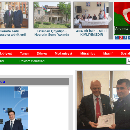
Andımız
dən Qayıdışa –
ANA DİLİMİZ – MİLLİ
Ruhumuzun manifesti
in Sonu Yaxındır
KİMLİYİMİZDİR
1
2
3
əbiyyat
Turan
Dünya
Mədəniyyət
Müsahibə
Maarif
Sosial
lar
Reklam xidmətləri
şdü