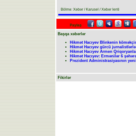
Bölmə: Xəbər / Karusel / Xəbər lenti
Paylaş
Başqa xəbərlər
Hikmət Hacıyev Blinkenin köməkçis
Hikmət Hacıyev gürcü jurnalistlərl
Hikmət Hacıyev Armen Qriqoryanl
Hikmət Hacıyev: Ermənilər 6 şəhər
Prezident Administrasiyasının yeni
Fikirlər