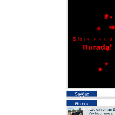
Sayğac
Ən çox
baxılanlar
Xalq qəhrəmanı B
Vəkilovun məzarı 