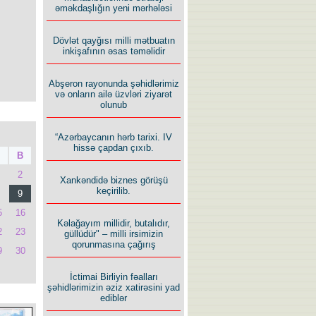
əməkdaşlığın yeni mərhələsi
Dövlət qayğısı milli mətbuatın
inkişafının əsas təməlidir
Abşeron rayonunda şəhidlərimiz
və onların ailə üzvləri ziyarət
olunub
“Azərbaycanın hərb tarixi. IV
hissə çapdan çıxıb.
B
2
Xankəndidə biznes görüşü
keçirilib.
9
5
16
Kəlağayım millidir, butalıdır,
2
23
güllüdür" – milli irsimizin
qorunmasına çağırış
9
30
İctimai Birliyin fəalları
şəhidlərimizin əziz xatirəsini yad
ediblər