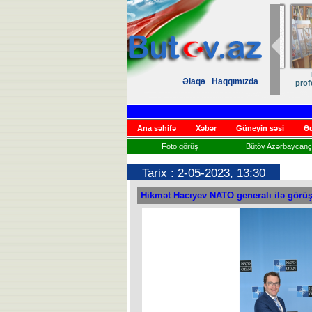
Zəfər
Əlaqə
Haqqımızda
Həsrət
Ana səhifə
Xəbər
Güneyin səsi
Əd
Foto görüş
Bütöv Azərbaycançı
Tarix : 2-05-2023, 13:30
Hikmət Hacıyev NATO generalı ilə görü