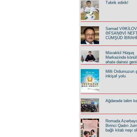
Təbrik edirik!
Səməd VƏKİLOV y
ƏFSANƏVİ NEF
CÜMŞÜD İBRAH
Müvəkkil Hüquq
Mərkəzində könüll
əhatə dairəsi geni
Milli Ordumuzun ş
inkişaf yolu
Ağdərədə təlim keç
Romada Azərbay
Birinci Qadın Jurna
bağlı kitab nəşr o