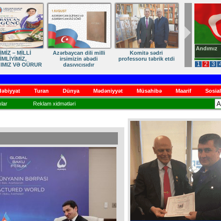
Andımız
dən Qayıdışa –
ANA DİLİMİZ – MİLLİ
Ruhumuzun manifesti
in Sonu Yaxındır
KİMLİYİMİZDİR
1
2
3
əbiyyat
Turan
Dünya
Mədəniyyət
Müsahibə
Maarif
Sosial
lar
Reklam xidmətləri