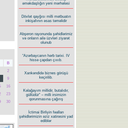
əməkdaşlığın yeni mərhələsi
Dövlət qayğısı milli mətbuatın
inkişafının əsas təməlidir
Abşeron rayonunda şəhidlərimiz
və onların ailə üzvləri ziyarət
olunub
“Azərbaycanın hərb tarixi. IV
hissə çapdan çıxıb.
B
2
Xankəndidə biznes görüşü
keçirilib.
9
5
16
Kəlağayım millidir, butalıdır,
2
23
güllüdür" – milli irsimizin
qorunmasına çağırış
9
30
İctimai Birliyin fəalları
şəhidlərimizin əziz xatirəsini yad
ediblər