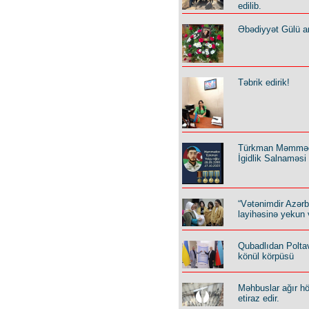
edilib.
Əbədiyyət Gülü an
Təbrik edirik!
Türkman Məmmə
İgidlik Salnaməsi
“Vətənimdir Azər
layihəsinə yekun 
Qubadlıdan Polta
könül körpüsü
Məhbuslar ağır h
etiraz edir.