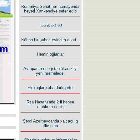
Rumıniya Senatının nümayəndə
heyəti Xankəndiyə səfər edib
Təbrik edirik!
Köhnə bir şəhəri eylədim abad...
Həmin oğlanlar
Avropanın enerji təhlükəsizliyi
yeni mərhələdə:
Ekoloqlar xəbərdarlıq etdi
Rza Həsənzadə 2 il həbsə
məhkum edilib
Şərqi Azərbaycanda xalçaçılıq
iflic olub