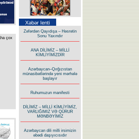
Xəbər lenti
Səfər Alışarlı yazır
Zəfərdən Qayıdışa – Həsrətin
Sonu Yaxındır
aha çox
ANA DİLİMİZ – MİLLİ
KİMLİYİMİZDİR
Uzun yolun Yolçusu
Azərbaycan–Qırğızıstan
münasibətlərində yeni mərhələ
başlayır
Ruhumuzun manifesti
DİLİMİZ – MİLLİ KİMLİYİMİZ,
Bu yolda mən varam!
VARLIĞIMIZ VƏ QÜRUR
MƏNBƏYİMİZ
Azərbaycan dili milli irsimizin
əbədi daşıyıcısıdır