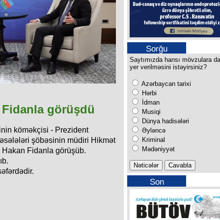
Sorğu
Saytımızda hansı mövzulara d
yer verilməsini istəyirsiniz?
Azərbaycan tarixi
Hərbi
İdman
 Fidanla görüşdü
Musiqi
Dünya hadisələri
nin köməkçisi - Prezident
Əyləncə
Kriminal
məsələləri şöbəsinin müdiri Hikmət
Mədəniyyət
ri Hakan Fidanla görüşüb.
ıb.
əfərdədir.
Son
buraxılışımız