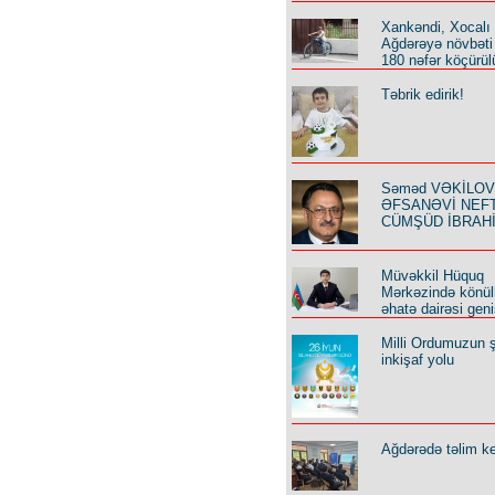
Xankəndi, Xocalı
Ağdərəyə növbəti
180 nəfər köçürül
Təbrik edirik!
Səməd VƏKİLOV y
ƏFSANƏVİ NEF
CÜMŞÜD İBRAH
Müvəkkil Hüquq
Mərkəzində könüll
əhatə dairəsi geni
Milli Ordumuzun ş
inkişaf yolu
Ağdərədə təlim keç