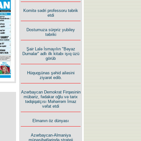
Komitə sədri professoru təbrik
İlham İsmayıl yazır:
etdi
Dostumuza sürpriz yubiley
təbriki
Şair Lalə İsmayılın "Bəyaz
Durnalar" adlı ilk kitabı işıq üzü
Rusiyanın süqutunu qaçılmaz
görüb
edən beş şərt
Hüquqşünas şəhid ailəsini
ziyarət edib.
Azərbaycan Demokrat Firqəsinin
mübariz, fədakar oğlu və tarix
tədqiqatçısı Məhərrəm İmaz
vəfat etdi
Elmanın öz dünyası
Azərbaycan-Almaniya
münasibətlərində strateji