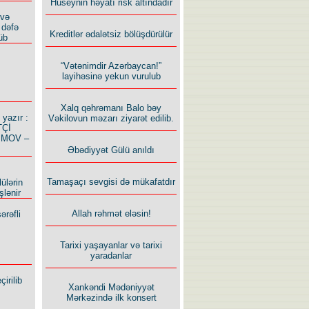
Hüseynin həyatı risk altındadır
 və
 dəfə
Kreditlər ədalətsiz bölüşdürülür
üb
“Vətənimdir Azərbaycan!”
layihəsinə yekun vurulub
Xalq qəhrəmanı Balo bəy
azır :
Vəkilovun məzarı ziyarət edilib.
TÇİ
İMOV –
Əbədiyyət Gülü anıldı
Tamaşaçı sevgisi də mükafatdır
ülərin
şlənir
Allah rəhmət eləsin!
ərəfli
Tarixi yaşayanlar və tarixi
yaradanlar
irilib
Xankəndi Mədəniyyət
Mərkəzində ilk konsert