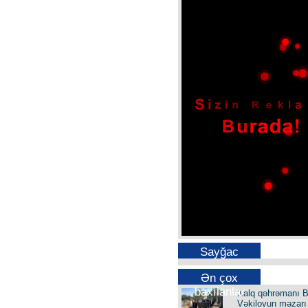
Sayğac
Ən çox
baxılanlar
Xalq qəhrəmanı B
Vəkilovun məzarı 