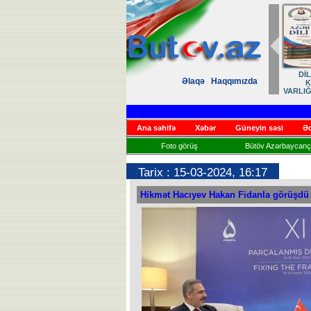
Zəfər
Əlaqə
Haqqımızda
Həsrət
Ana səhifə
Xəbər
Güneyin səsi
Əd
Foto görüş
Bütöv Azərbaycançı
Tarix : 15-03-2024, 16:17
Hikmət Hacıyev Hakan Fidanla görüşdü