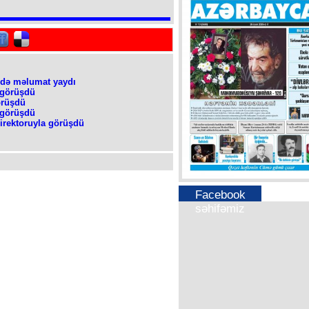
ədə məlumat yaydı
 görüşdü
örüşdü
 görüşdü
direktoruyla görüşdü
Facebook
səhifəmiz