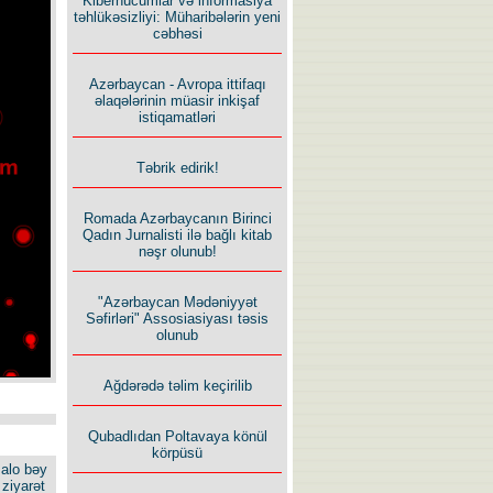
Kiberhücumlar və informasiya
təhlükəsizliyi: Müharibələrin yeni
cəbhəsi
Azərbaycan - Avropa ittifaqı
əlaqələrinin müasir inkişaf
istiqamatləri
Təbrik edirik!
Romada Azərbaycanın Birinci
Qadın Jurnalisti ilə bağlı kitab
nəşr olunub!
"Azərbaycan Mədəniyyət
Səfirləri" Assosiasiyası təsis
olunub
Ağdərədə təlim keçirilib
Qubadlıdan Poltavaya könül
körpüsü
alo bəy
ziyarət