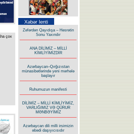
Xəbər lenti
Səfər Alışarlı yazır
Zəfərdən Qayıdışa – Həsrətin
Sonu Yaxındır
aha çox
ANA DİLİMİZ – MİLLİ
KİMLİYİMİZDİR
Uzun yolun Yolçusu
Azərbaycan–Qırğızıstan
münasibətlərində yeni mərhələ
başlayır
Ruhumuzun manifesti
DİLİMİZ – MİLLİ KİMLİYİMİZ,
Bu yolda mən varam!
VARLIĞIMIZ VƏ QÜRUR
MƏNBƏYİMİZ
Azərbaycan dili milli irsimizin
əbədi daşıyıcısıdır