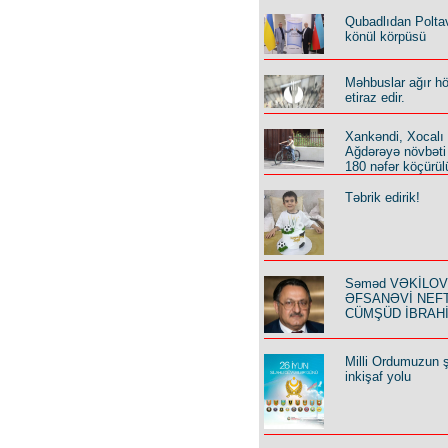
Qubadlıdan Polta
könül körpüsü
Məhbuslar ağır h
etiraz edir.
Xankəndi, Xocalı
Ağdərəyə növbəti
180 nəfər köçürül
Təbrik edirik!
Səməd VƏKİLOV y
ƏFSANƏVİ NEF
CÜMŞÜD İBRAH
Milli Ordumuzun ş
inkişaf yolu