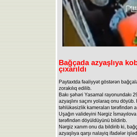
Bağçada azyaşlıya ko
çıxarıldı
Paytaxtda fəaliyyət göstərən bağçal
zorakılıq edilib.
Bakı şəhəri Yasamal rayonundakı 2
azyaşlını saçını yolaraq onu döyüb
təhlükəsizlik kameraları tərəfindən 
Uşağın valideyini Nərgiz İsmayılova ö
tərəfindən döyüldüyünü bildirib.
Nərgiz xanım onu da bildirib ki, bağç
azyaşlıya qarşı nalayiq ifadələr işləd