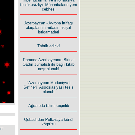
Kiberhücumlar və informasiya
təhlükəsizliyi: Müharibələrin yeni
cəbhəsi
Azərbaycan - Avropa ittifaqı
əlaqələrinin müasir inkişaf
istiqamatləri
Təbrik edirik!
Romada Azərbaycanın Birinci
Qadın Jurnalisti ilə bağlı kitab
nəşr olunub!
"Azərbaycan Mədəniyyət
Səfirləri" Assosiasiyası təsis
olunub
Ağdərədə təlim keçirilib
Qubadlıdan Poltavaya könül
körpüsü
in!