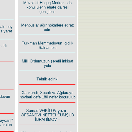
Müvəkkil Hüquq Mərkəzində
könüllülərin əhatə dairəsi
genişlənir
Məhbuslar ağır hökmlərə etiraz
alo bəy
edir.
ziyarət
Türkman Məmmədovun İgidlik
ıldı
Salnaməsi
Milli Ordumuzun şərəfli inkişaf
yolu
Təbrik edirik!
Xankəndi, Xocalı və Ağdərəyə
dovun
növbəti dəfə 180 nəfər köçürülüb
Səməd VƏKİLOV yazır :
ƏFSANƏVİ NEFTÇİ CÜMŞÜD
İBRAHİMOV –
baycan!”
vurulub