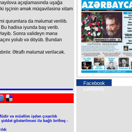
smayılova açıqlamasında uşağa
 iki işçinin əmək müqaviləsinə xitam
i qurumlara da məlumat verilib.
. Bu hadisə iyunda baş verib.
öyləyib. Sonra valideyn mənə
saçını yolub və döyüb. Bundan
ırılır. Ətraflı məlumat veriləcək.
Facebook
səhifəmiz
Müdir və müəllim işdən çıxarıldı
ddət göstərilməsi ilə bağlı brifinq -
ıldı