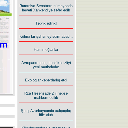
Rumıniya Senatının nümayəndə
heyəti Xankəndiyə səfər edib
Təbrik edirik!
Köhnə bir şəhəri eylədim abad...
Həmin oğlanlar
Avropanın enerji təhlükəsizliyi
yeni mərhələdə:
Ekoloqlar xəbərdarlıq etdi
Rza Həsənzadə 2 il həbsə
məhkum edilib
Şərqi Azərbaycanda xalçaçılıq
iflic olub