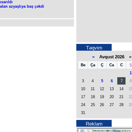
xarıldı
alan azyaşlıya baş çəkdi
Təqvim
«
Avqust 2026 »
Be
Ça
Ç
Ca
C
Ş
1
3
4
5
6
7
8
10
11
12
13
14
1
17
18
19
20
21
2
24
25
26
27
28
2
31
Reklam