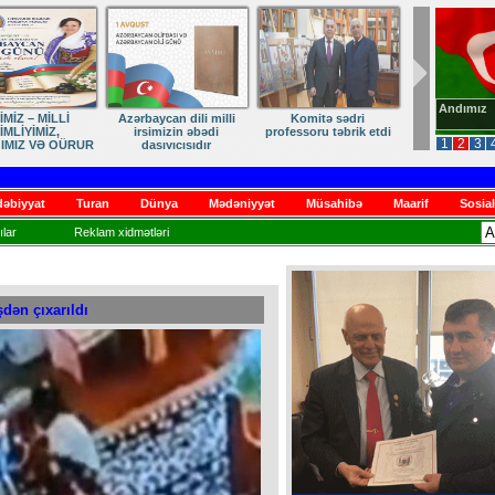
Andımız
dən Qayıdışa –
ANA DİLİMİZ – MİLLİ
Ruhumuzun manifesti
in Sonu Yaxındır
KİMLİYİMİZDİR
1
2
3
əbiyyat
Turan
Dünya
Mədəniyyət
Müsahibə
Maarif
Sosial
lar
Reklam xidmətləri
dən çıxarıldı