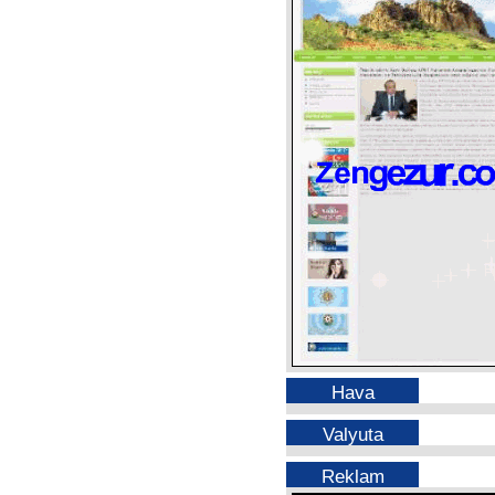
Hava
Valyuta
Reklam