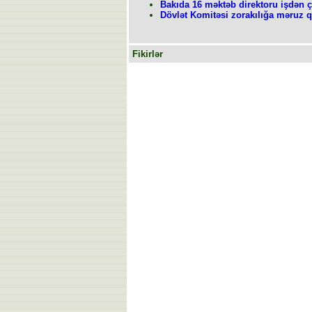
Bakıda 16 məktəb direktoru işdən çı
Dövlət Komitəsi zorakılığa məruz q
Fikirlər