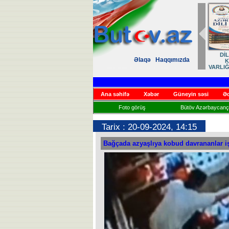
Zəfər
Əlaqə
Haqqımızda
Həsrət
Ana səhifə
Xəbər
Güneyin səsi
Əd
Foto görüş
Bütöv Azərbaycançı
Tarix : 20-09-2024, 14:15
Bağçada azyaşlıya kobud davrananlar iş