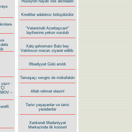
Hüseynin həyatı risk altındadır
vaya
Kreditlər ədalətsiz bölüşdürülür
ökmlərə
“Vətənimdir Azərbaycan!”
layihəsinə yekun vurulub
 və
 dəfə
Xalq qəhrəmanı Balo bəy
üb
Vəkilovun məzarı ziyarət edilib.
Əbədiyyət Gülü anıldı
Tamaşaçı sevgisi də mükafatdır
azır :
TÇİ
Allah rəhmət eləsin!
İMOV –
Tarixi yaşayanlar və tarixi
ərəfli
yaradanlar
Xankəndi Mədəniyyət
Mərkəzində ilk konsert