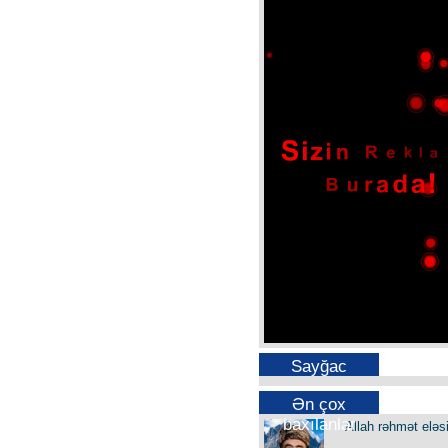
Sayğac
Ən çox
baxılanlar
Allah rəhmət eləs