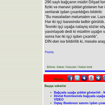
290 saylı bağçanın müdiri Dilşad İ
fiziki və mənəvi şiddət göstərən hər
verilərək işdən çıxarıldığını bildirib:
"Bu məsələdən məlumatım var. Lazım
Hər iki işçi barəsində tədbir görülüb
Texniki işçi uşağa nalayiq sözlər s
yaxınlaşıəb dedi ki müəllim uşağın 
sonra hər iki işçi işdən çıxarılıb".
DİN-dən isə bildirilib ki, məsələ araşd
Paylaş
Bölmə: Xəbər / Karusel / Xəbər lenti
Paylaş
Başqa xəbərlər
Bağçada uşağa şiddət göstərildi - 
Dövlət Komitəsində bağçada uşağa şi
VİDEO
Oqtay Əsədovun xanımı işdən çıxar