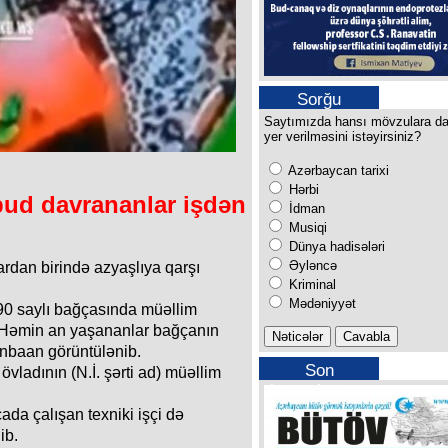
Sorğu
Saytımızda hansı mövzulara d
yer verilməsini istəyirsiniz?
Azərbaycan tarixi
Hərbi
bud davrananlar işdən
İdman
Musiqi
Dünya hadisələri
Əyləncə
ardan birində azyaşlıya qarşı
Kriminal
Mədəniyyət
90 saylı bağçasında müəllim
. Həmin an yaşananlar bağçanın
anbaan görüntülənib.
Son
vladının (N.İ. şərti ad) müəllim
buraxılışımız
ada çalışan texniki işçi də
ib.