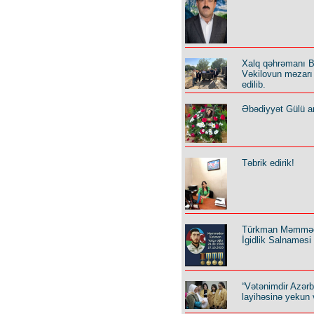
Xalq qəhrəmanı B
Vəkilovun məzarı 
edilib.
Əbədiyyət Gülü an
Təbrik edirik!
Türkman Məmmə
İgidlik Salnaməsi
“Vətənimdir Azər
layihəsinə yekun 