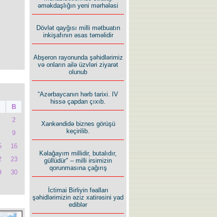
əməkdaşlığın yeni mərhələsi
Dövlət qayğısı milli mətbuatın
inkişafının əsas təməlidir
Abşeron rayonunda şəhidlərimiz
və onların ailə üzvləri ziyarət
olunub
“Azərbaycanın hərb tarixi. IV
hissə çapdan çıxıb.
B
2
Xankəndidə biznes görüşü
keçirilib.
9
5
16
Kəlağayım millidir, butalıdır,
2
23
güllüdür" – milli irsimizin
qorunmasına çağırış
9
30
İctimai Birliyin fəalları
şəhidlərimizin əziz xatirəsini yad
ediblər