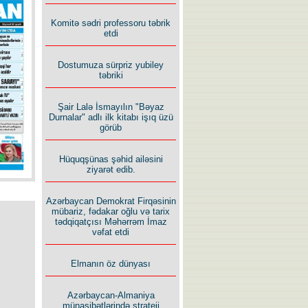
Komitə sədri professoru təbrik
İlham İsmayıl yazır:
etdi
Dostumuza sürpriz yubiley
təbriki
Şair Lalə İsmayılın "Bəyaz
Durnalar" adlı ilk kitabı işıq üzü
Rusiyanın süqutunu qaçılmaz
görüb
edən beş şərt
Hüquqşünas şəhid ailəsini
ziyarət edib.
Azərbaycan Demokrat Firqəsinin
mübariz, fədakar oğlu və tarix
tədqiqatçısı Məhərrəm İmaz
vəfat etdi
Elmanın öz dünyası
Azərbaycan-Almaniya
münasibətlərində strateji