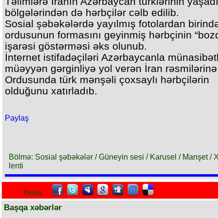
Təlimlərə İranın Azərbaycan türklərinin yaşadı
bölgələrindən də hərbçilər cəlb edilib.
Sosial şəbəkələrdə yayılmış fotolardan birində
ordusunun formasını geyinmiş hərbçinin “boz
işarəsi göstərməsi əks olunub.
İnternet istifadəçiləri Azərbaycanla münasibət
müəyyən gərginliyə yol verən İran rəsmilərinə
Ordusunda türk mənşəli çoxsaylı hərbçilərin
olduğunu xatırladıb.
Paylaş
Bölmə: Sosial şəbəkələr / Güneyin sesi / Karusel / Manşet / 
lenti
Paylaş
Başqa xəbərlər