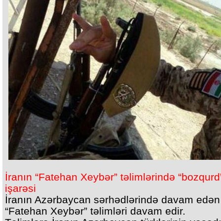
İranın “Fatehan Xeybər” təlimlərində “bozqurd
işarəsi
İranın Azərbaycan sərhədlərində davam edən
“Fatehan Xeybər” təlimləri davam edir.