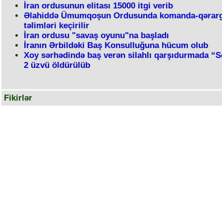
İran ordusunun elitası 15000 itgi verib
Əlahiddə Ümumqoşun Ordusunda komanda-qərar
təlimləri keçirilir
İran ordusu "savaş oyunu"na başladı
İranın Ərbildəki Baş Konsulluğuna hücum olub
Xoy sərhədində baş verən silahlı qarşıdurmada “
2 üzvü öldürülüb
Fikirlər