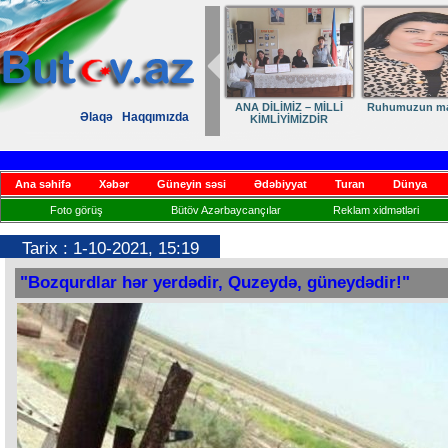
ANA DİLİMİZ – MİLLİ
Ruhumuzun man
Əlaqə
Haqqımızda
KİMLİYİMİZDİR
Ana səhifə
Xəbər
Güneyin səsi
Ədəbiyyat
Turan
Dünya
Foto görüş
Bütöv Azərbaycançılar
Reklam xidmətləri
Tarix : 1-10-2021, 15:19
"Bozqurdlar hər yerdədir, Quzeydə, güneydədir!"