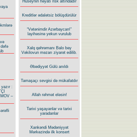
Hüseynin həyatı risk altındadır
vaya
Kreditlər ədalətsiz bölüşdürülür
ökmlərə
“Vətənimdir Azərbaycan!”
layihəsinə yekun vurulub
 və
 dəfə
Xalq qəhrəmanı Balo bəy
üb
Vəkilovun məzarı ziyarət edilib.
Əbədiyyət Gülü anıldı
Tamaşaçı sevgisi də mükafatdır
azır :
TÇİ
Allah rəhmət eləsin!
İMOV –
Tarixi yaşayanlar və tarixi
ərəfli
yaradanlar
Xankəndi Mədəniyyət
Mərkəzində ilk konsert