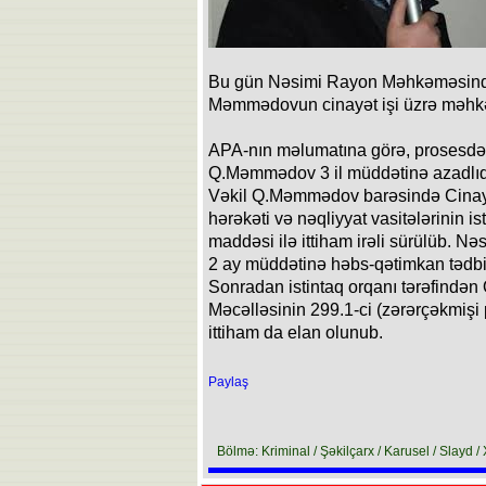
Bu gün Nəsimi Rayon Məhkəməsində
Məmmədovun cinayət işi üzrə məhkə
APA-nın məlumatına görə, prosesd
Q.Məmmədov 3 il müddətinə azadlıq
Vəkil Q.Məmmədov barəsində Cinayə
hərəkəti və nəqliyyat vasitələrinin i
maddəsi ilə ittiham irəli sürülüb. N
2 ay müddətinə həbs-qətimkan tədbiri
Sonradan istintaq orqanı tərəfind
Məcəlləsinin 299.1-ci (zərərçəkmişi 
ittiham da elan olunub.
Paylaş
Bölmə: Kriminal / Şəkilçarx / Karusel / Slayd / 