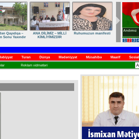
Andımız
dən Qayıdışa –
ANA DİLİMİZ – MİLLİ
Ruhumuzun manifesti
in Sonu Yaxındır
KİMLİYİMİZDİR
1
2
3
əbiyyat
Turan
Dünya
Mədəniyyət
Müsahibə
Maarif
Sosial
lar
Reklam xidmətləri