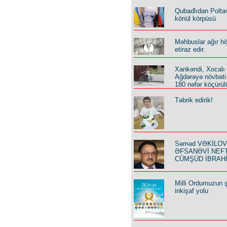
Qubadlıdan Polta
könül körpüsü
Məhbuslar ağır h
etiraz edir.
Xankəndi, Xocalı
Ağdərəyə növbəti
180 nəfər köçürül
Təbrik edirik!
Səməd VƏKİLOV y
ƏFSANƏVİ NEF
CÜMŞÜD İBRAH
Milli Ordumuzun ş
inkişaf yolu