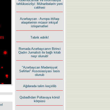
Kiberhücumlar və informasiya
təhlükəsizliyi: Müharibələrin yeni
cəbhəsi
Azərbaycan - Avropa ittifaqı
əlaqələrinin müasir inkişaf
istiqamatləri
Təbrik edirik!
Romada Azərbaycanın Birinci
Qadın Jurnalisti ilə bağlı kitab
nəşr olunub!
"Azərbaycan Mədəniyyət
Səfirləri" Assosiasiyası təsis
olunub
Ağdərədə təlim keçirilib
Qubadlıdan Poltavaya könül
körpüsü
in!