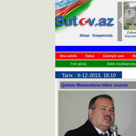
Zəfər
Əlaqə
Haqqımızda
Həsrət
Ana səhifə
Xəbər
Güneyin səsi
Əd
Foto görüş
Bütöv Azərbaycançı
Tarix : 6-12-2013, 18:10
Qurban Məmmədova hökm oxunub