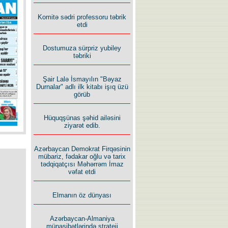
İlham İsmayıl yazır:
Komitə sədri professoru təbrik
etdi
Dostumuza sürpriz yubiley
təbriki
Şair Lalə İsmayılın "Bəyaz
Rusiyanın süqutunu qaçılmaz
Durnalar" adlı ilk kitabı işıq üzü
edən beş şərt
görüb
Hüquqşünas şəhid ailəsini
ziyarət edib.
Azərbaycan Demokrat Firqəsinin
mübariz, fədakar oğlu və tarix
tədqiqatçısı Məhərrəm İmaz
vəfat etdi
Elmanın öz dünyası
Azərbaycan-Almaniya
münasibətlərində strateji