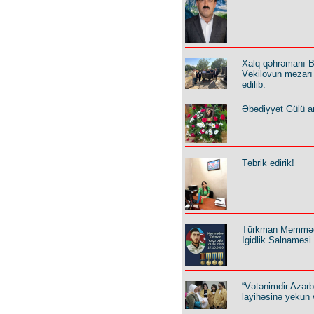
Xalq qəhrəmanı B
Vəkilovun məzarı 
edilib.
Əbədiyyət Gülü an
Təbrik edirik!
Türkman Məmmə
İgidlik Salnaməsi
“Vətənimdir Azər
layihəsinə yekun 