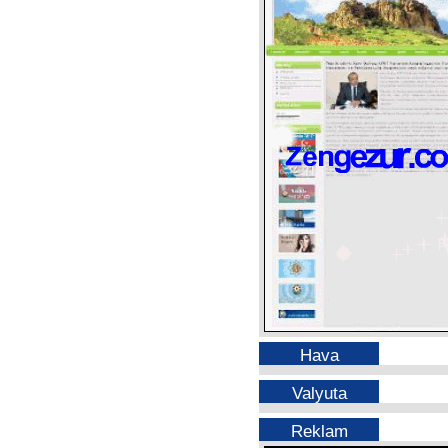
Hava
Valyuta
Reklam