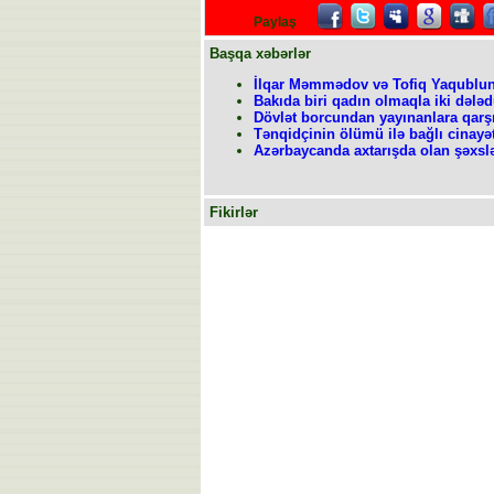
Paylaş
Başqa xəbərlər
İlqar Məmmədov və Tofiq Yaqublu
Bakıda biri qadın olmaqla iki dələd
Dövlət borcundan yayınanlara qarşı 
Tənqidçinin ölümü ilə bağlı cinayət
Azərbaycanda axtarışda olan şəxslə
Fikirlər