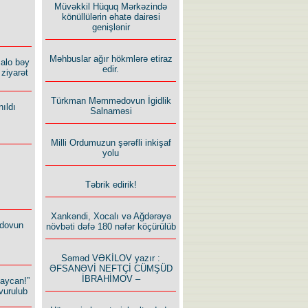
Müvəkkil Hüquq Mərkəzində
könüllülərin əhatə dairəsi
genişlənir
Məhbuslar ağır hökmlərə etiraz
alo bəy
edir.
ziyarət
Türkman Məmmədovun İgidlik
ıldı
Salnaməsi
Milli Ordumuzun şərəfli inkişaf
yolu
Təbrik edirik!
Xankəndi, Xocalı və Ağdərəyə
dovun
növbəti dəfə 180 nəfər köçürülüb
Səməd VƏKİLOV yazır :
ƏFSANƏVİ NEFTÇİ CÜMŞÜD
İBRAHİMOV –
baycan!”
vurulub