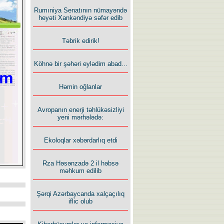
Rumıniya Senatının nümayəndə
heyəti Xankəndiyə səfər edib
Təbrik edirik!
Köhnə bir şəhəri eylədim abad...
Həmin oğlanlar
Avropanın enerji təhlükəsizliyi
yeni mərhələdə:
Ekoloqlar xəbərdarlıq etdi
Rza Həsənzadə 2 il həbsə
məhkum edilib
Şərqi Azərbaycanda xalçaçılıq
iflic olub