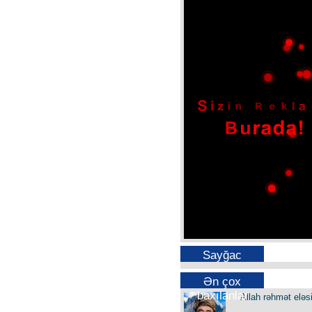
Sayğac
Ən çox
baxılanlar
Allah rəhmət eləs