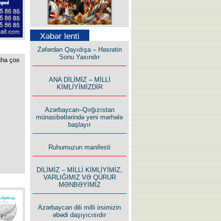
Səfər Alışarlı yazır
Xəbər lenti
Zəfərdən Qayıdışa – Həsrətin
Sonu Yaxındır
aha çox
ANA DİLİMİZ – MİLLİ
KİMLİYİMİZDİR
Uzun yolun Yolçusu
Azərbaycan–Qırğızıstan
münasibətlərində yeni mərhələ
başlayır
Ruhumuzun manifesti
Bu yolda mən varam!
DİLİMİZ – MİLLİ KİMLİYİMİZ,
VARLIĞIMIZ VƏ QÜRUR
MƏNBƏYİMİZ
Azərbaycan dili milli irsimizin
əbədi daşıyıcısıdır