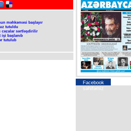
nun məhkəməsi başlayır
uz tutuldu
cəzalar sərtləşdirilir
 işi başlanıb
r tutulub
Facebook
səhifəmiz