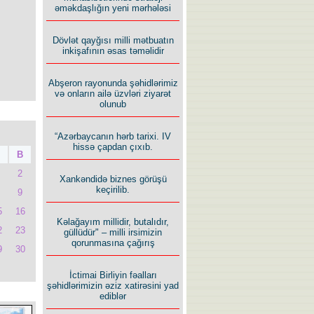
əməkdaşlığın yeni mərhələsi
Dövlət qayğısı milli mətbuatın
inkişafının əsas təməlidir
Abşeron rayonunda şəhidlərimiz
və onların ailə üzvləri ziyarət
olunub
“Azərbaycanın hərb tarixi. IV
hissə çapdan çıxıb.
B
2
Xankəndidə biznes görüşü
keçirilib.
9
5
16
Kəlağayım millidir, butalıdır,
2
23
güllüdür" – milli irsimizin
qorunmasına çağırış
9
30
İctimai Birliyin fəalları
şəhidlərimizin əziz xatirəsini yad
ediblər