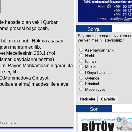
 həbsdə olan vəkil Qurban
mə prosesi başa çatıb.
Sorğu
Saytımızda hansı mövzulara d
yer verilməsini istəyirsiniz?
ə hökm oxunub. Hökmə əsasən,
dan məhrum edilib.
Azərbaycan tarixi
t Məcəlləsinin 263.1 (Yol
Hərbi
stismarı qaydalarını pozma)
İdman
əsimi Rayon Məhkəməsinin qərarı ilə
Musiqi
 seçilib.
Dünya hadisələri
ən Q.Məmmədova Cinayət
Əyləncə
Kriminal
pulla ələ alma) maddəsi ilə əlavə
Mədəniyyət
Son
buraxılışımız
Xəbər lenti