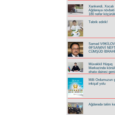
Xankəndi, Xocalı
Ağdərəyə növbəti
180 nəfər köçürül
Təbrik edirik!
Səməd VƏKİLOV y
ƏFSANƏVİ NEF
CÜMŞÜD İBRAH
Müvəkkil Hüquq
Mərkəzində könüll
əhatə dairəsi geni
Milli Ordumuzun ş
inkişaf yolu
Ağdərədə təlim keç