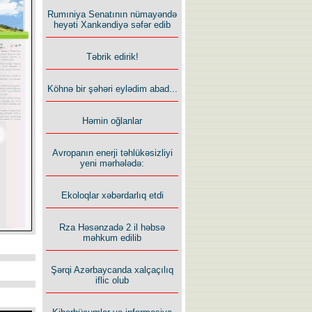
Rumıniya Senatının nümayəndə
heyəti Xankəndiyə səfər edib
Təbrik edirik!
Köhnə bir şəhəri eylədim abad...
Həmin oğlanlar
Avropanın enerji təhlükəsizliyi
yeni mərhələdə:
Ekoloqlar xəbərdarlıq etdi
Rza Həsənzadə 2 il həbsə
məhkum edilib
Şərqi Azərbaycanda xalçaçılıq
iflic olub