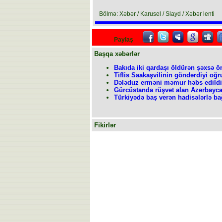
Bölmə: Xəbər / Karusel / Slayd / Xəbər lenti
Paylaş
Başqa xəbərlər
Bakıda iki qardaşı öldürən şəxsə ö
Tiflis Saakaşvilinin göndərdiyi oğr
Dələduz erməni məmur həbs edildi
Gürcüstanda rüşvət alan Azərbayca
Türkiyədə baş verən hadisələrlə bağ
Fikirlər