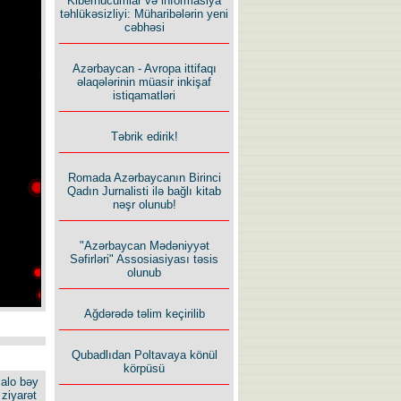
Kiberhücumlar və informasiya
təhlükəsizliyi: Müharibələrin yeni
cəbhəsi
Azərbaycan - Avropa ittifaqı
əlaqələrinin müasir inkişaf
istiqamatləri
Təbrik edirik!
Romada Azərbaycanın Birinci
Qadın Jurnalisti ilə bağlı kitab
nəşr olunub!
"Azərbaycan Mədəniyyət
Səfirləri" Assosiasiyası təsis
olunub
Ağdərədə təlim keçirilib
Qubadlıdan Poltavaya könül
körpüsü
alo bəy
ziyarət