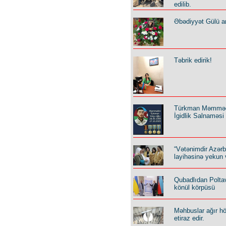
edilib.
Əbədiyyət Gülü an
Təbrik edirik!
Türkman Məmmə
İgidlik Salnaməsi
“Vətənimdir Azər
layihəsinə yekun 
Qubadlıdan Polta
könül körpüsü
Məhbuslar ağır h
etiraz edir.