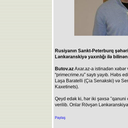
Rusiyanın Sankt-Peterburq şəhəri
Lənkəranskiyə yaxınlığı ilə bilinə
Butov.az
Axar.az-a istinadən xəbər v
“primecrime.ru” saytı yayıb. Həbs edi
Laşa Baratelli (Çia Senakski) və Ser
Kaxetinets).
Qeyd edək ki, hər iki şəxsə "qanuni 
verilib. Onlar Rövşən Lənkəranskiyə ya
Paylaş