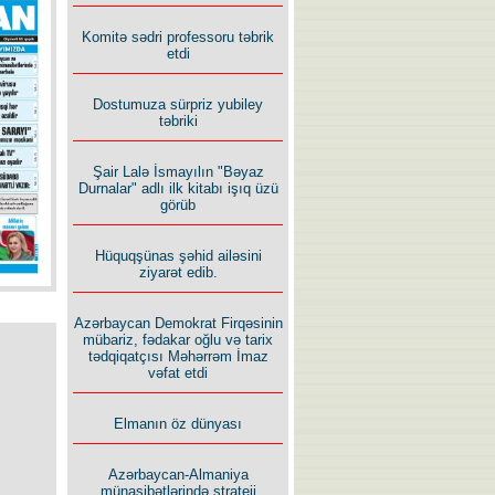
Komitə sədri professoru təbrik
etdi
Dostumuza sürpriz yubiley
təbriki
Şair Lalə İsmayılın "Bəyaz
Durnalar" adlı ilk kitabı işıq üzü
görüb
Hüquqşünas şəhid ailəsini
ziyarət edib.
Azərbaycan Demokrat Firqəsinin
mübariz, fədakar oğlu və tarix
tədqiqatçısı Məhərrəm İmaz
vəfat etdi
Elmanın öz dünyası
Azərbaycan-Almaniya
münasibətlərində strateji