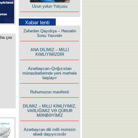
Uzun yolun Yolçusu
Xəbər lenti
Zəfərdən Qayıdışa – Həsrətin
Sonu Yaxındır
aha çox
Bu yolda mən varam!
ANA DİLİMİZ – MİLLİ
KİMLİYİMİZDİR
Azərbaycan–Qırğızıstan
münasibətlərində yeni mərhələ
başlayır
İlham İsmayıl yazır:
Ruhumuzun manifesti
DİLİMİZ – MİLLİ KİMLİYİMİZ,
VARLIĞIMIZ VƏ QÜRUR
MƏNBƏYİMİZ
Azərbaycan dili milli irsimizin
Rusiyanın süqutunu qaçılmaz
əbədi daşıyıcısıdır
edən beş şərt