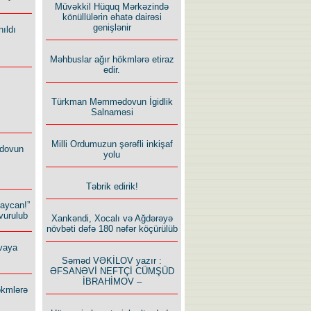
Müvəkkil Hüquq Mərkəzində
könüllülərin əhatə dairəsi
genişlənir
ıldı
Məhbuslar ağır hökmlərə etiraz
edir.
Türkman Məmmədovun İgidlik
Salnaməsi
Milli Ordumuzun şərəfli inkişaf
dovun
yolu
Təbrik edirik!
baycan!”
vurulub
Xankəndi, Xocalı və Ağdərəyə
növbəti dəfə 180 nəfər köçürülüb
vaya
Səməd VƏKİLOV yazır :
ƏFSANƏVİ NEFTÇİ CÜMŞÜD
İBRAHİMOV –
ökmlərə