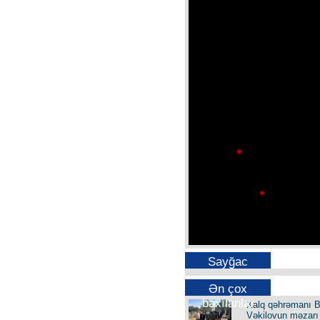
Sayğac
Ən çox
baxılanlar
Xalq qəhrəmanı B
Vəkilovun məzarı 