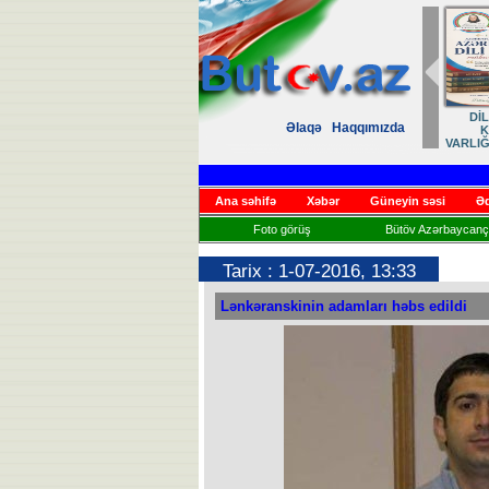
DİL
Əlaqə
Haqqımızda
K
VARLIĞ
M
Ana səhifə
Xəbər
Güneyin səsi
Əd
Foto görüş
Bütöv Azərbaycançı
Tarix : 1-07-2016, 13:33
Lənkəranskinin adamları həbs edildi