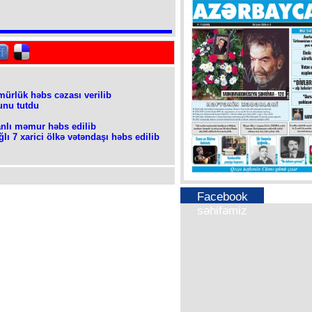
mürlük həbs cəzası verilib
unu tutdu
nlı məmur həbs edilib
lı 7 xarici ölkə vətəndaşı həbs edilib
Facebook
səhifəmiz