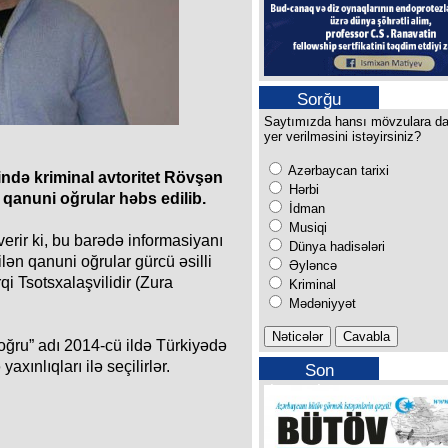
Sorğu
Saytımızda hansı mövzulara d
yer verilməsini istəyirsiniz?
Azərbaycan tarixi
ndə kriminal avtoritet Rövşən
Hərbi
n qanuni oğrular həbs edilib.
İdman
Musiqi
erir ki, bu barədə informasiyanı
Dünya hadisələri
lən qanuni oğrular gürcü əsilli
Əyləncə
qi Tsotsxalaşvilidir (Zura
Kriminal
Mədəniyyət
oğru” adı 2014-cü ildə Türkiyədə
xınlıqları ilə seçilirlər.
Son
buraxılışımız