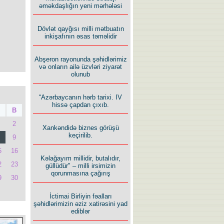
əməkdaşlığın yeni mərhələsi
Dövlət qayğısı milli mətbuatın
inkişafının əsas təməlidir
Abşeron rayonunda şəhidlərimiz
və onların ailə üzvləri ziyarət
olunub
“Azərbaycanın hərb tarixi. IV
hissə çapdan çıxıb.
B
2
Xankəndidə biznes görüşü
keçirilib.
9
5
16
Kəlağayım millidir, butalıdır,
2
23
güllüdür" – milli irsimizin
qorunmasına çağırış
9
30
İctimai Birliyin fəalları
şəhidlərimizin əziz xatirəsini yad
ediblər