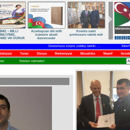
Məramımı
İMİZ – MİLLİ
Azərbaycan dili milli
Komitə sədri
İMLİYİMİZ,
irsimizin əbədi
professoru təbrik etdi
1
2
3
IMIZ VƏ QÜRUR
daşıyıcısıdır
ƏNBƏYİMİZ
Dostumuza sürpriz yubiley təbriki
.....
Kiberhücum
əbiyyat
Turan
Dünya
Mədəniyyət
Müsahibə
Maarif
Sosial
lar
Reklam xidmətləri