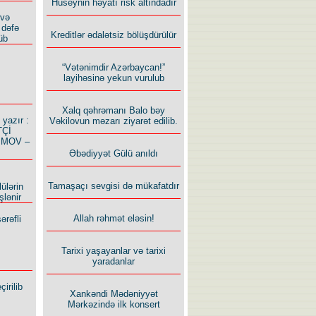
Hüseynin həyatı risk altındadır
 və
 dəfə
Kreditlər ədalətsiz bölüşdürülür
üb
“Vətənimdir Azərbaycan!”
layihəsinə yekun vurulub
Xalq qəhrəmanı Balo bəy
azır :
Vəkilovun məzarı ziyarət edilib.
TÇİ
İMOV –
Əbədiyyət Gülü anıldı
Tamaşaçı sevgisi də mükafatdır
ülərin
şlənir
Allah rəhmət eləsin!
ərəfli
Tarixi yaşayanlar və tarixi
yaradanlar
irilib
Xankəndi Mədəniyyət
Mərkəzində ilk konsert