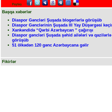
Paylaş
Başqa xəbərlər
Diaspor Gəncləri Şuşada blogerlərlə görüşüb
Diaspor Gənclərinin Şuşada III Yay Düşərgəsi keçi
Xankəndidə “Qərbi Azərbaycan ” çağırışı
Diaspor gəncləri Şuşada şəhid ailələri və qazilərlə
görüşüb
51 ölkədən 120 gənc Azərbaycana gəlir
Fikirlər