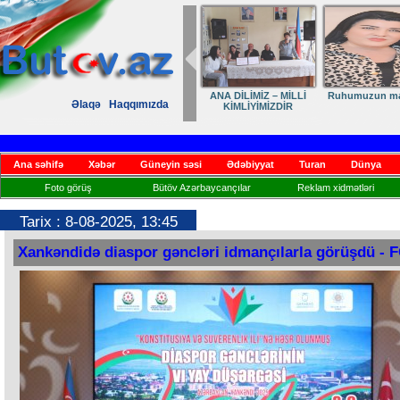
Elmanın öz dünyası
Dövlət qayğısı
Əlaqə
Haqqımızda
mətbuatın inki
əsas təməli
Ana səhifə
Xəbər
Güneyin səsi
Ədəbiyyat
Turan
Dünya
Foto görüş
Bütöv Azərbaycançılar
Reklam xidmətləri
Tarix : 8-08-2025, 13:45
Xankəndidə diaspor gəncləri idmançılarla görüşdü -