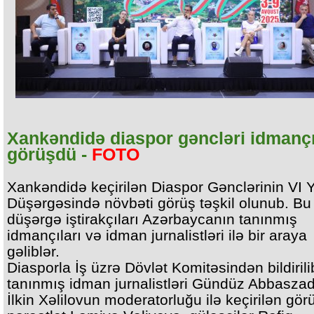
Xankəndidə diaspor gəncləri idmançı
görüşdü -
FOTO
Xankəndidə keçirilən Diaspor Gənclərinin VI 
Düşərgəsində növbəti görüş təşkil olunub. Bu
düşərgə iştirakçıları Azərbaycanın tanınmış
idmançıları və idman jurnalistləri ilə bir araya
gəliblər.
Diasporla İş üzrə Dövlət Komitəsindən bildirilib
tanınmış idman jurnalistləri Gündüz Abbasza
İlkin Xəlilovun moderatorluğu ilə keçirilən gö