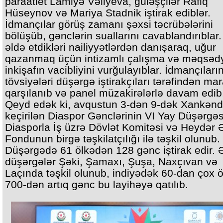
paraatlet Lamiyə Vəliyeva, güləşçilər Rafiq
Hüseynov və Mariya Stadnik iştirak ediblər.
İdmançılar görüş zamanı şəxsi təcrübələrini
bölüşüb, gənclərin suallarını cavablandırıblar.
əldə etdikləri nailiyyətlərdən danışaraq, uğur
qazanmaq üçün intizamlı çalışma və məqsəd
inkişafın vacibliyini vurğulayıblar. İdmançıları
tövsiyələri düşərgə iştirakçıları tərəfindən ma
qarşılanıb və panel müzakirələrlə davam edib
Qeyd edək ki, avqustun 3-dən 9-dək Xankənd
keçirilən Diaspor Gənclərinin VI Yay Düşərgəs
Diasporla İş üzrə Dövlət Komitəsi və Heydər 
Fondunun birgə təşkilatçılığı ilə təşkil olunub.
Düşərgədə 61 ölkədən 128 gənc iştirak edir. 
düşərgələr Şəki, Şamaxı, Şuşa, Naxçıvan və
Laçında təşkil olunub, indiyədək 60-dan çox 
700-dən artıq gənc bu layihəyə qatılıb.