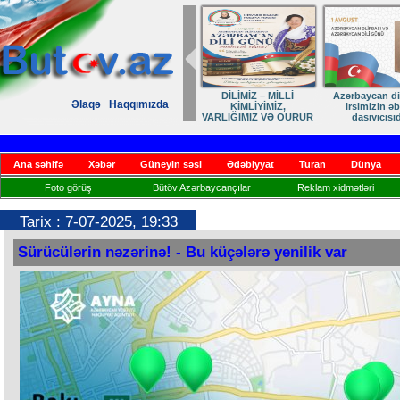
DİLİMİZ – MİLLİ
Azərbaycan dil
Əlaqə
Haqqımızda
KİMLİYİMİZ,
irsimizin ə
VARLIĞIMIZ VƏ QÜRUR
daşıyıcısıd
MƏNBƏYİMİZ
Ana səhifə
Xəbər
Güneyin səsi
Ədəbiyyat
Turan
Dünya
Foto görüş
Bütöv Azərbaycançılar
Reklam xidmətləri
Tarix : 7-07-2025, 19:33
Sürücülərin nəzərinə! - Bu küçələrə yenilik var