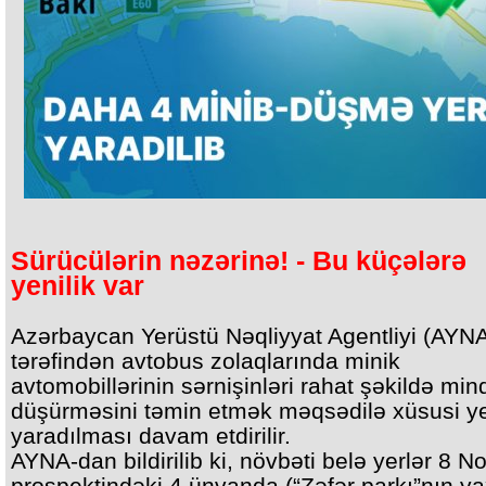
Sürücülərin nəzərinə! - Bu küçələrə
yenilik var
Azərbaycan Yerüstü Nəqliyyat Agentliyi (AYN
tərəfindən avtobus zolaqlarında minik
avtomobillərinin sərnişinləri rahat şəkildə mind
düşürməsini təmin etmək məqsədilə xüsusi ye
yaradılması davam etdirilir.
AYNA-dan bildirilib ki, növbəti belə yerlər 8 N
prospektindəki 4 ünvanda (“Zəfər parkı”nın yax