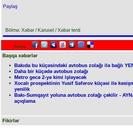
Paylaş
Bölmə: Xəbər / Karusel / Xəbər lenti
Paylaş
Başqa xəbərlər
Bakıda bu küçəsindəki avtobus zolağı ilə bağlı YE
Daha bir küçədə avtobus zolağı
Metro gecə 2-yə kimi işləyəcək
Xocalı prospektinin Yusif Səfərov küçəsi ilə kəsi
yenilik
Bakı-Sumqayıt yoluna avtobus zolağı çəkilir - AY
açıqlama
Fikirlər