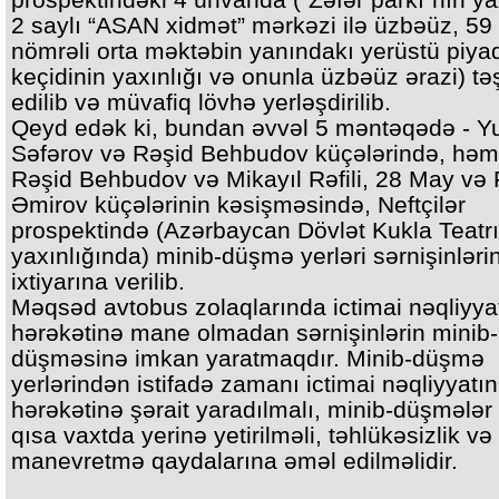
2 saylı “ASAN xidmət” mərkəzi ilə üzbəüz, 59
nömrəli orta məktəbin yanındakı yerüstü piya
keçidinin yaxınlığı və onunla üzbəüz ərazi) təş
edilib və müvafiq lövhə yerləşdirilib.
Qeyd edək ki, bundan əvvəl 5 məntəqədə - Yu
Səfərov və Rəşid Behbudov küçələrində, həm
Rəşid Behbudov və Mikayıl Rəfili, 28 May və 
Əmirov küçələrinin kəsişməsində, Neftçilər
prospektində (Azərbaycan Dövlət Kukla Teatr
yaxınlığında) minib-düşmə yerləri sərnişinləri
ixtiyarına verilib.
Məqsəd avtobus zolaqlarında ictimai nəqliyya
hərəkətinə mane olmadan sərnişinlərin minib-
düşməsinə imkan yaratmaqdır. Minib-düşmə
yerlərindən istifadə zamanı ictimai nəqliyyatın
hərəkətinə şərait yaradılmalı, minib-düşmələr
qısa vaxtda yerinə yetirilməli, təhlükəsizlik və
manevretmə qaydalarına əməl edilməlidir.