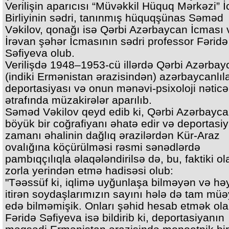
Verilişin aparıcısı “Müvəkkil Hüquq Mərkəzi” İ
Birliyinin sədri, tanınmış hüquqşünas Səməd
Vəkilov, qonağı isə Qərbi Azərbaycan İcması 
İrəvan şəhər İcmasının sədri professor Fəridə
Səfiyeva olub.
Verilişdə 1948–1953-cü illərdə Qərbi Azərba
(indiki Ermənistan ərazisindən) azərbaycanlıl
deportasiyası və onun mənəvi-psixoloji nəticəl
ətrafında müzakirələr aparılıb.
Səməd Vəkilov qeyd edib ki, Qərbi Azərbayc
böyük bir coğrafiyanı əhatə edir və deportasi
zamanı əhalinin dağlıq ərazilərdən Kür-Araz
ovalığına köçürülməsi rəsmi sənədlərdə
pambıqçılıqla əlaqələndirilsə də, bu, faktiki ol
zorla yerindən etmə hadisəsi olub:
"Təəssüf ki, iqlimə uyğunlaşa bilməyən və həy
itirən soydaşlarımızın sayını hələ də tam mü
edə bilməmişik. Onları şəhid hesab etmək olar
Fəridə Səfiyeva isə bildirib ki, deportasiyanın