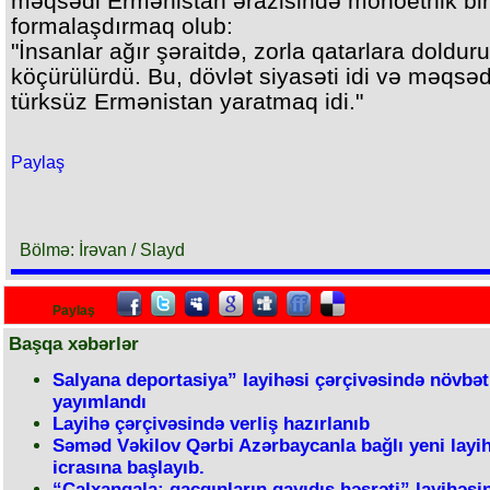
məqsədi Ermənistan ərazisində monoetnik bir
formalaşdırmaq olub:
"İnsanlar ağır şəraitdə, zorla qatarlara doldur
köçürülürdü. Bu, dövlət siyasəti idi və məqsə
türksüz Ermənistan yaratmaq idi."
Paylaş
Bölmə: İrəvan / Slayd
Paylaş
Başqa xəbərlər
Salyana deportasiya” layihəsi çərçivəsində növbəti
yayımlandı
Layihə çərçivəsində verliş hazırlanıb
Səməd Vəkilov Qərbi Azərbaycanla bağlı yeni layi
icrasına başlayıb.
“Çalxanqala: qaçqınların qayıdış həsrəti” layihəsi