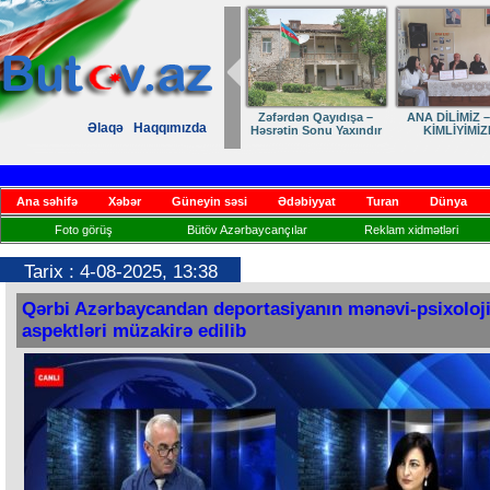
Zəfərdən Qayıdışa –
ANA DİLİMİZ –
Əlaqə
Haqqımızda
Həsrətin Sonu Yaxındır
KİMLİYİMİZ
Ana səhifə
Xəbər
Güneyin səsi
Ədəbiyyat
Turan
Dünya
Foto görüş
Bütöv Azərbaycançılar
Reklam xidmətləri
Tarix : 4-08-2025, 13:38
Qərbi Azərbaycandan deportasiyanın mənəvi-psixoloj
aspektləri müzakirə edilib