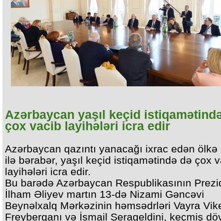
Azərbaycan yaşıl keçid istiqamətind
çox vacib layihələri icra edir
Azərbaycan qazıntı yanacağı ixrac edən ölkə
ilə bərabər, yaşıl keçid istiqamətində də çox 
layihələri icra edir.
Bu barədə Azərbaycan Respublikasının Prezi
İlham Əliyev martın 13-də Nizami Gəncəvi
Beynəlxalq Mərkəzinin həmsədrləri Vayra Vik
Freyberqanı və İsmail Serageldini, keçmiş döv