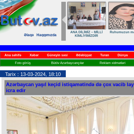
Elmanın öz dünyası
Dövlət qayğısı
Əlaqə
Haqqımızda
mətbuatın inki
əsas təməli
Ana səhifə
Xəbər
Güneyin səsi
Ədəbiyyat
Turan
Dünya
Foto görüş
Bütöv Azərbaycançılar
Reklam xidmətləri
Tarix : 13-03-2024, 18:10
Azərbaycan yaşıl keçid istiqamətində də çox vacib lay
icra edir