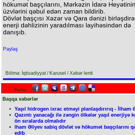
hökumət başçılarını, Mərkəzin İdarə Heyətini
üzvlərini qəbul edən zaman bildirib.
Dövlət başçısı Xəzər və Qara dənizi birləşdirə
enerji dəhlizinin yaradılması layihəsindən də
danışıb.
Paylaş
Bölmə: İqtisadiyyat / Karusel / Xəbər lenti
Paylaş
Başqa xəbərlər
Yaşıl hidrogen ixrac etməyi planlaşdırırıq - İlham 
Qazıntı yanacağı ilə zəngin ölkələr yaşıl enerjiyə 
ön sıralarda olmalıdır
lham Əliyev sabiq dövlət və hökumət başçılarını q
edib