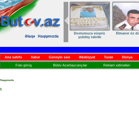
Dostumuza sürpriz
Elmanın öz d
Əlaqə
Haqqımızda
yubiley təbriki
Ana səhifə
Xəbər
Güneyin səsi
Ədəbiyyat
Turan
Dünya
Foto görüş
Bütöv Azərbaycançılar
Reklam xidmətləri
Haqqımızda
h