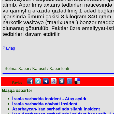
alınıb. Aparılmış axtarış tədbirləri nəticəsində
və qamışlıq ərazidə gizlədilmiş 1 ədəd bağla
içərisində ümumi çəkisi 8 kiloqram 340 qram
narkotik vasitəyə (“marixuana”) bənzər madd
olunaraq götürülüb. Faktlar üzrə əməliyyаt-ist
tədbirləri dаvаm еtdirilir.
Paylaş
Bölmə: Xəbər / Karusel / Xəbər lenti
Paylaş
Başqa xəbərlər
İranla sərhəddə insident - Atəş açıldı
İranla sərhəddə növbəti insident
Azərbaycan-İran sərhədində silahlı insident