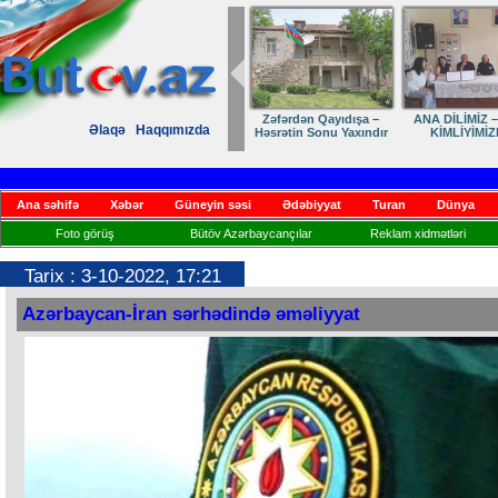
Zəfərdən Qayıdışa –
ANA DİLİMİZ –
Əlaqə
Haqqımızda
Həsrətin Sonu Yaxındır
KİMLİYİMİZ
Ana səhifə
Xəbər
Güneyin səsi
Ədəbiyyat
Turan
Dünya
Foto görüş
Bütöv Azərbaycançılar
Reklam xidmətləri
Tarix : 3-10-2022, 17:21
Azərbaycan-İran sərhədində əməliyyat