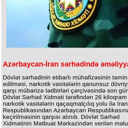
Azərbaycan-İran sərhədində əməliyy
Dövlət sərhədinin etibarlı mühafizəsinin təmin
edilməsi, narkotik vasitələrin qanunsuz dövri
qarşı mübarizə tədbirləri çərçivəsində son gü
Dövlət Sərhəd Xidməti tərəfindən 26 kiloqram
narkotik vasitələrin qaçaqmalçılıq yolu ilə İra
Respublikasından Azərbaycan Respublikasın
keçirilməsinin qarşısı alınıb. Dövlət Sərhəd
Xidmətinin Mətbuat Mərkəzindən verilən məl