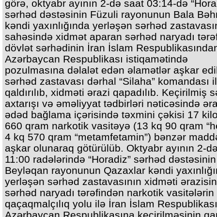
görə, oktyabr ayının 2-də saat 03:14-də “Hora
sərhəd dəstəsinin Füzuli rayonunun Bala Bəh
kəndi yaxınlığında yerləşən sərhəd zastavası
sahəsində xidmət aparan sərhəd naryadı tərə
dövlət sərhədinin İran İslam Respublikasında
Azərbaycan Respublikası istiqamətində
pozulmasına dəlalət edən əlamətlər aşkar edil
sərhəd zastavası dərhal “Silaha” komandası i
qaldırılıb, xidməti ərazi qapadılıb. Keçirilmiş 
axtarışı və əməliyyat tədbirləri nəticəsində ər
ədəd bağlama içərisində təxmini çəkisi 17 ki
660 qram narkotik vasitəyə (13 kq 90 qram “he
4 kq 570 qram “metamfetamin”) bənzər madd
aşkar olunaraq götürülüb. Oktyabr ayının 2-d
11:00 radələrində “Horadiz” sərhəd dəstəsinin
Beyləqan rayonunun Qazaxlar kəndi yaxınlığ
yerləşən sərhəd zastavasının xidməti ərazisi
sərhəd naryadı tərəfindən narkotik vasitələrin
qaçaqmalçılıq yolu ilə İran İslam Respublika
Azərbaycan Respublikasına keçirilməsinin qar