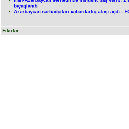
İran-Azərbaycan sərhədində insident baş verib, 1 
bıçaqlanıb
Azərbaycan sərhədçiləri xəbərdarlıq atəşi açdı -
Fikirlər