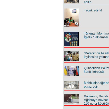
edilib.
Təbrik edirik!
Türkman Məmmə
İgidlik Salnaməsi
“Vətənimdir Azər
layihəsinə yekun 
Qubadlıdan Polta
könül körpüsü
Məhbuslar ağır h
etiraz edir.
Xankəndi, Xocalı
Ağdərəyə növbəti
180 nəfər köçürül