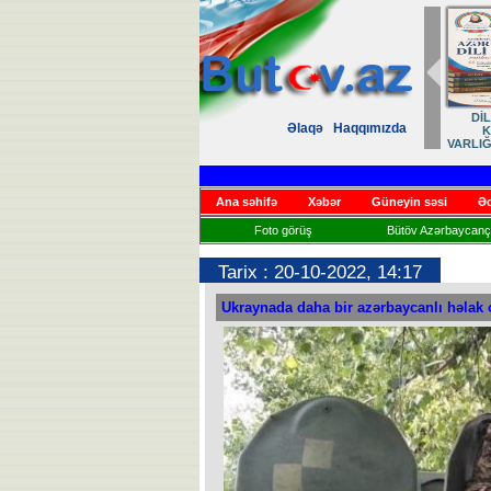
Zəfər
Əlaqə
Haqqımızda
Həsrət
Ana səhifə
Xəbər
Güneyin səsi
Əd
Foto görüş
Bütöv Azərbaycançı
Tarix : 20-10-2022, 14:17
Ukraynada daha bir azərbaycanlı həlak 