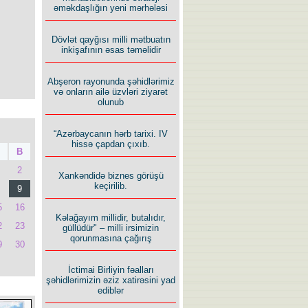
əməkdaşlığın yeni mərhələsi
Dövlət qayğısı milli mətbuatın
inkişafının əsas təməlidir
Abşeron rayonunda şəhidlərimiz
və onların ailə üzvləri ziyarət
olunub
“Azərbaycanın hərb tarixi. IV
hissə çapdan çıxıb.
B
2
Xankəndidə biznes görüşü
keçirilib.
9
5
16
Kəlağayım millidir, butalıdır,
2
23
güllüdür" – milli irsimizin
qorunmasına çağırış
9
30
İctimai Birliyin fəalları
şəhidlərimizin əziz xatirəsini yad
ediblər