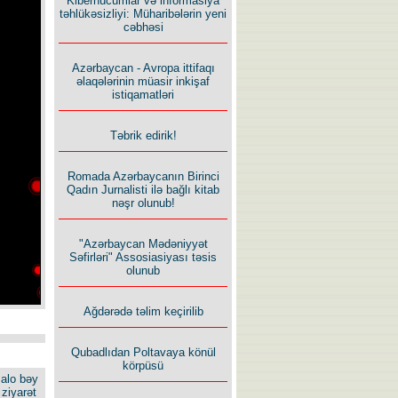
Kiberhücumlar və informasiya
təhlükəsizliyi: Müharibələrin yeni
cəbhəsi
Azərbaycan - Avropa ittifaqı
əlaqələrinin müasir inkişaf
istiqamatləri
Təbrik edirik!
Romada Azərbaycanın Birinci
Qadın Jurnalisti ilə bağlı kitab
nəşr olunub!
"Azərbaycan Mədəniyyət
Səfirləri" Assosiasiyası təsis
olunub
Ağdərədə təlim keçirilib
Qubadlıdan Poltavaya könül
körpüsü
alo bəy
ziyarət