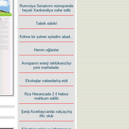
Rumıniya Senatının nümayəndə
heyəti Xankəndiyə səfər edib
Təbrik edirik!
Köhnə bir şəhəri eylədim abad...
Həmin oğlanlar
Avropanın enerji təhlükəsizliyi
yeni mərhələdə:
Ekoloqlar xəbərdarlıq etdi
Rza Həsənzadə 2 il həbsə
məhkum edilib
Şərqi Azərbaycanda xalçaçılıq
iflic olub