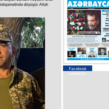
istiqamətində döyüşür. Allah
Facebook
səhifəmiz