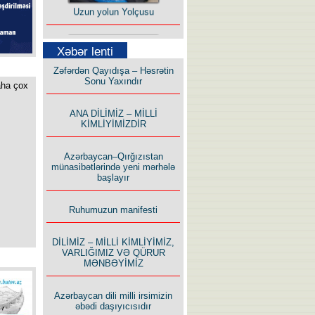
Uzun yolun Yolçusu
Xəbər lenti
Zəfərdən Qayıdışa – Həsrətin
Sonu Yaxındır
aha çox
Bu yolda mən varam!
ANA DİLİMİZ – MİLLİ
KİMLİYİMİZDİR
Azərbaycan–Qırğızıstan
münasibətlərində yeni mərhələ
başlayır
İlham İsmayıl yazır:
Ruhumuzun manifesti
DİLİMİZ – MİLLİ KİMLİYİMİZ,
VARLIĞIMIZ VƏ QÜRUR
MƏNBƏYİMİZ
Rusiyanın süqutunu qaçılmaz
Azərbaycan dili milli irsimizin
edən beş şərt
əbədi daşıyıcısıdır