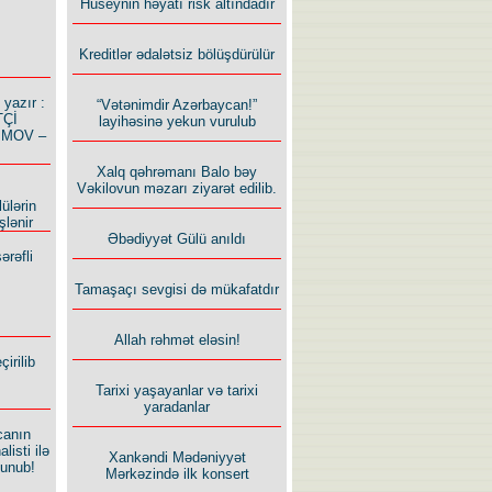
Hüseynin həyatı risk altındadır
Kreditlər ədalətsiz bölüşdürülür
azır :
“Vətənimdir Azərbaycan!”
TÇİ
layihəsinə yekun vurulub
İMOV –
Xalq qəhrəmanı Balo bəy
Vəkilovun məzarı ziyarət edilib.
ülərin
şlənir
Əbədiyyət Gülü anıldı
ərəfli
Tamaşaçı sevgisi də mükafatdır
Allah rəhmət eləsin!
irilib
Tarixi yaşayanlar və tarixi
yaradanlar
canın
listi ilə
Xankəndi Mədəniyyət
lunub!
Mərkəzində ilk konsert