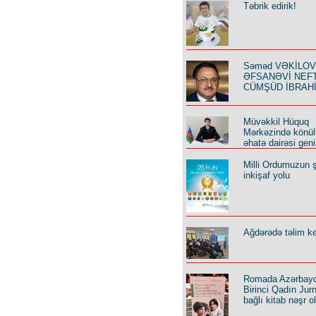
Təbrik edirik!
Səməd VƏKİLOV y
ƏFSANƏVİ NEF
CÜMŞÜD İBRAH
Müvəkkil Hüquq
Mərkəzində könüll
əhatə dairəsi geni
Milli Ordumuzun ş
inkişaf yolu
Ağdərədə təlim keç
Romada Azərbay
Birinci Qadın Jurna
bağlı kitab nəşr o