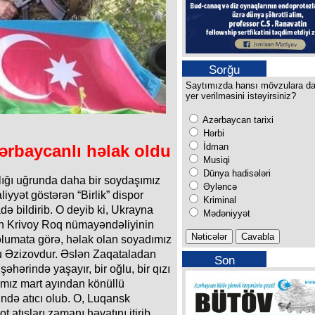
Sorğu
Saytımızda hansı mövzulara d
yer verilməsini istəyirsiniz?
Azərbaycan tarixi
Hərbi
İdman
ərbaycanlı həlak oldu
Musiqi
Dünya hadisələri
lığı uğrunda daha bir soydaşımız
Əyləncə
yyət göstərən “Birlik” dispor
Kriminal
də bildirib. O deyib ki, Ukrayna
Mədəniyyət
ın Krivoy Roq nümayəndəliyinin
lumata görə, həlak olan soyadımız
lu Əzizovdur. Əslən Zaqataladan
Son
əhərində yaşayır, bir oğlu, bir qızı
buraxılışımız
ımız mart ayından könüllü
ndə atıcı olub. O, Luqansk
atışları zamanı həyatını itirib.