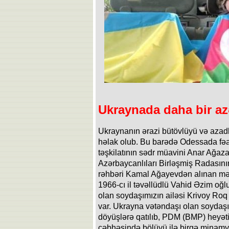
Ukraynada daha bir az
Ukraynanın ərazi bütövlüyü və azad
həlak olub. Bu barədə Odessada fəali
təşkilatının sədr müavini Anar Ağaza
Azərbaycanlıları Birləşmiş Radasın
rəhbəri Kamal Ağayevdən alınan mə
1966-cı il təvəllüdlü Vahid Əzim oğ
olan soydaşımızın ailəsi Krivoy Roq ş
var. Ukrayna vətəndaşı olan soydaş
döyüşlərə qatılıb, PDM (BMP) heyəti
cəbhəsində bölüyü ilə birgə minamyot 