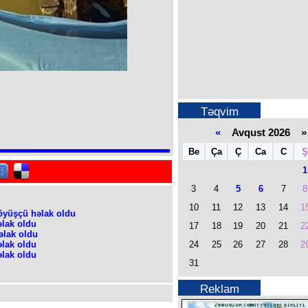
Təqvim
«
Avqust 2026 »
Be
Ça
Ç
Ca
C
Ş
1
3
4
5
6
7
8
10
11
12
13
14
1
öyüşçü həlak oldu
əlak oldu
17
18
19
20
21
2
əlak oldu
24
25
26
27
28
2
əlak oldu
əlak oldu
31
Reklam