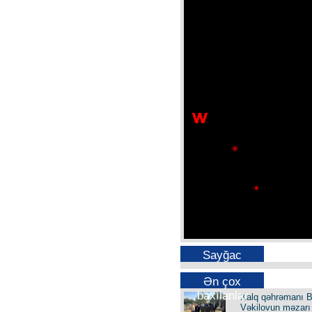
Sayğac
Ən çox
baxılanlar
Xalq qəhrəmanı B
Vəkilovun məzarı 