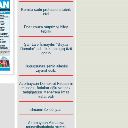
Komitə sədri professoru təbrik
etdi
Dostumuza sürpriz yubiley
təbriki
Şair Lalə İsmayılın "Bəyaz
Durnalar" adlı ilk kitabı işıq üzü
görüb
Hüquqşünas şəhid ailəsini
ziyarət edib.
Azərbaycan Demokrat Firqəsinin
mübariz, fədakar oğlu və tarix
tədqiqatçısı Məhərrəm İmaz
vəfat etdi
Elmanın öz dünyası
Azərbaycan-Almaniya
münasibətlərində strateji