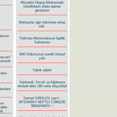
Müvəkkil Hüquq Mərkəzində
könüllülərin əhatə dairəsi
genişlənir
Məhbuslar ağır hökmlərə etiraz
edir.
dovun
Türkman Məmmədovun İgidlik
Salnaməsi
Milli Ordumuzun şərəfli inkişaf
baycan!”
yolu
vurulub
Təbrik edirik!
vaya
Xankəndi, Xocalı və Ağdərəyə
növbəti dəfə 180 nəfər köçürülüb
ökmlərə
Səməd VƏKİLOV yazır :
ƏFSANƏVİ NEFTÇİ CÜMŞÜD
 və
İBRAHİMOV –
 dəfə
üb