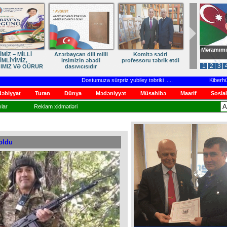
Məramımı
dən Qayıdışa –
ANA DİLİMİZ – MİLLİ
Ruhumuzun manifesti
in Sonu Yaxındır
KİMLİYİMİZDİR
1
2
3
Dostumuza sürpriz yubiley təbriki
.....
Kiberhücumla
əbiyyat
Turan
Dünya
Mədəniyyət
Müsahibə
Maarif
Sosial
lar
Reklam xidmətləri
oldu