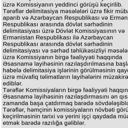
üzrə Komissiyanın yeddinci görüşü keçirilib.
Tərəflər delimitasiya məsələləri üzrə fikir müb
aparıb və Azərbaycan Respublikası və Ermən
Respublikası arasında dövlət sərhədinin
delimitasiyası üzrə Dövlət Komissiyasının və
Ermənistan Respublikası ilə Azərbaycan
Respublikası arasında dövlət sərhədinin
delimitasiyası və sərhəd təhlükəsizliyi məsələ
üzrə Komissiyanın birgə fəaliyyəti haqqında
Əsasnamə layihəsinin razılaşdırılmasına başl
habelə delimitasiya işlərinin görülməsinin qay
üzrə müvafiq təlimatların layihələrini müzakir
ediblər.
Tərəflər Komissiyaların birgə fəaliyyəti haqqı
Əsasnamə layihəsinin razılaşdırmasını ən qı
zamanda başa çatdırmaq barədə sövdələşiblə
Tərəflər, həmçinin komissiyaların növbəti gö
keçirilməsinin tarixi və yerini işçi qaydada m
etmək barədə razılığa gəliblər.