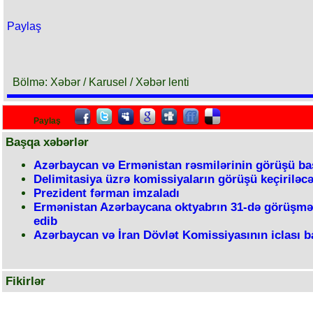
Paylaş
Bölmə: Xəbər / Karusel / Xəbər lenti
Paylaş
Başqa xəbərlər
Azərbaycan və Ermənistan rəsmilərinin görüşü ba
Delimitasiya üzrə komissiyaların görüşü keçiriləc
Prezident fərman imzaladı
Ermənistan Azərbaycana oktyabrın 31-də görüşməy
edib
Azərbaycan və İran Dövlət Komissiyasının iclası b
Fikirlər