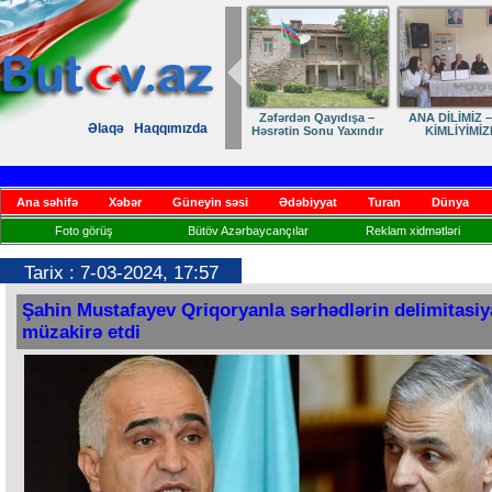
Zəfərdən Qayıdışa –
ANA DİLİMİZ –
Əlaqə
Haqqımızda
Həsrətin Sonu Yaxındır
KİMLİYİMİZ
Ana səhifə
Xəbər
Güneyin səsi
Ədəbiyyat
Turan
Dünya
Foto görüş
Bütöv Azərbaycançılar
Reklam xidmətləri
Tarix : 7-03-2024, 17:57
Şahin Mustafayev Qriqoryanla sərhədlərin delimitasiy
müzakirə etdi