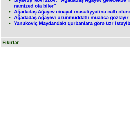
Siyavuş Novruzov: "Ağadadaş Ağayev gələcəkdə 
namizəd ola bilər"
Ağadadaş Ağayev cinayət məsuliyyətinə cəlb olun
Ağadadaş Ağayevi uzunmüddətli müalicə gözləyir
Yanukoviç Maydandakı qurbanlara görə üzr istəyi
Fikirlər