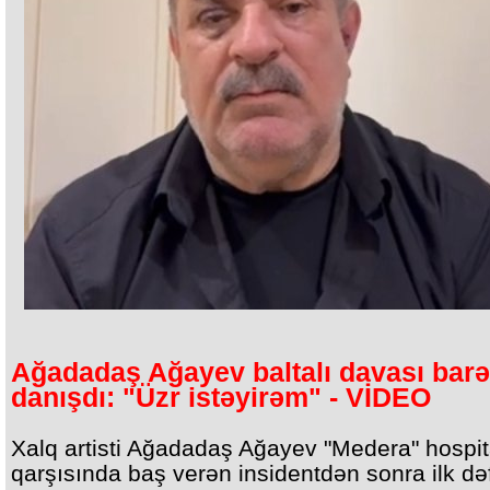
Ağadadaş Ağayev baltalı davası bar
danışdı: "Üzr istəyirəm" - VİDEO
Xalq artisti Ağadadaş Ağayev "Medera" hospit
qarşısında baş verən insidentdən sonra ilk də