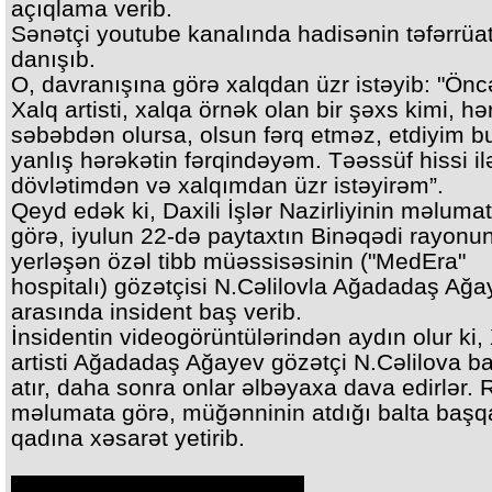
açıqlama verib.
Sənətçi youtube kanalında hadisənin təfərrüat
danışıb.
O, davranışına görə xalqdan üzr istəyib: "Öncə
Xalq artisti, xalqa örnək olan bir şəxs kimi, hə
səbəbdən olursa, olsun fərq etməz, etdiyim b
yanlış hərəkətin fərqindəyəm. Təəssüf hissi il
dövlətimdən və xalqımdan üzr istəyirəm”.
Qeyd edək ki, Daxili İşlər Nazirliyinin məluma
görə, iyulun 22-də paytaxtın Binəqədi rayonu
yerləşən özəl tibb müəssisəsinin ("MedEra"
hospitalı) gözətçisi N.Cəlilovla Ağadadaş Ağa
arasında insident baş verib.
İnsidentin videogörüntülərindən aydın olur ki,
artisti Ağadadaş Ağayev gözətçi N.Cəlilova ba
atır, daha sonra onlar əlbəyaxa dava edirlər.
məlumata görə, müğənninin atdığı balta başqa
qadına xəsarət yetirib.