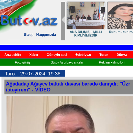
ANA DİLİMİZ – MİLLİ
Ruhumuzun man
Əlaqə
Haqqımızda
KİMLİYİMİZDİR
Ana səhifə
Xəbər
Güneyin səsi
Ədəbiyyat
Turan
Dünya
Foto görüş
Bütöv Azərbaycançılar
Reklam xidmətləri
Tarix : 29-07-2024, 19:36
Ağadadaş Ağayev baltalı davası barədə danışdı: "Üzr
istəyirəm" - VİDEO