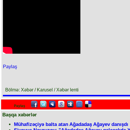
Paylaş
Bölmə: Xəbər / Karusel / Xəbər lenti
Paylaş
Başqa xəbərlər
Mühafizəçiyə balta atan Ağadadaş Ağayev danışdı