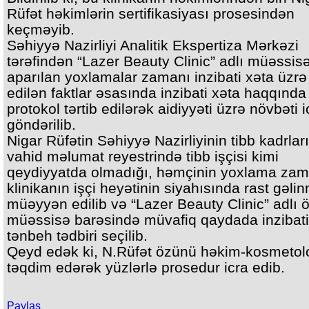
Rüfət həkimlərin sertifikasiyası prosesindən
keçməyib.
Səhiyyə Nazirliyi Analitik Ekspertiza Mərkəzi
tərəfindən “Lazer Beauty Clinic” adlı müəssis
aparılan yoxlamalar zamanı inzibati xəta üzrə
edilən faktlar əsasında inzibati xəta haqqında
protokol tərtib edilərək aidiyyəti üzrə növbəti 
göndərilib.
Nigar Rüfətin Səhiyyə Nazirliyinin tibb kadrlar
vahid məlumat reyestrində tibb işçisi kimi
qeydiyyatda olmadığı, həmçinin yoxlama zam
klinikanın işçi heyətinin siyahısında rast gəli
müəyyən edilib və “Lazer Beauty Clinic” adlı 
müəssisə barəsində müvafiq qaydada inzibati
tənbeh tədbiri seçilib.
Qeyd edək ki, N.Rüfət özünü həkim-kosmetol
təqdim edərək yüzlərlə prosedur icra edib.
Paylaş