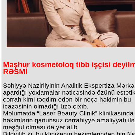
Məşhur kosmetoloq tibb işçisi deyilm
RƏSMİ
Səhiyyə Nazirliyinin Analitik Ekspertiza Mərkə
apardığı yoxlamalar nəticəsində özünü esteti
cərrah kimi təqdim edən bir neçə həkimin bu
icazəsinin olmadığı üzə çıxıb.
Məlumatda “Laser Beauty Clinik” klinikasında
həkimlərin qanunsuz cərrahiyyə əməliyyatı ilə
məşğul olması da yer alıb.
Bildirilib ki, bu klinikanın həkimlərindən biri Ni