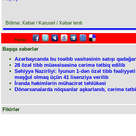
Bölmə: Xəbər / Karusel / Xəbər lenti
Paylaş
Başqa xəbərlər
Azərbaycanda bu toəibb vasitəsinin satışı qadağa
28 özəl tibb müəssisəsinə cərimə tətbiq edilib
Səhiyyə Nazirliyi: İyunun 1-dən özəl tibb fəaliyyəti 
məşğul olmaq üçün 41 lisenziya verilib
İranda həkimlərin mühacirət təhlükəsi
Dönərxanalarda nöqsanlar aşkarlanıb, cərimə tətbi
Fikirlər