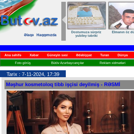
Dostumuza sürpriz
Elmanın öz d
Əlaqə
Haqqımızda
yubiley təbriki
Ana səhifə
Xəbər
Güneyin səsi
Ədəbiyyat
Turan
Dünya
Foto görüş
Bütöv Azərbaycançılar
Reklam xidmətləri
Tarix : 7-11-2024, 17:39
Məşhur kosmetoloq tibb işçisi deyilmiş - RƏSMİ