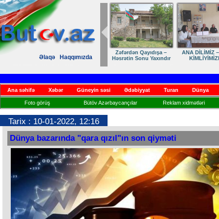
Zəfərdən Qayıdışa –
ANA DİLİMİZ –
Əlaqə
Haqqımızda
Həsrətin Sonu Yaxındır
KİMLİYİMİZ
Ana səhifə
Xəbər
Güneyin səsi
Ədəbiyyat
Turan
Dünya
Foto görüş
Bütöv Azərbaycançılar
Reklam xidmətləri
Tarix : 10-01-2022, 12:16
Dünya bazarında "qara qızıl"ın son qiyməti