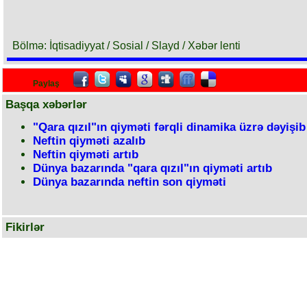
Bölmə: İqtisadiyyat / Sosial / Slayd / Xəbər lenti
Paylaş
Başqa xəbərlər
"Qara qızıl"ın qiyməti fərqli dinamika üzrə dəyişib
Neftin qiyməti azalıb
Neftin qiyməti artıb
Dünya bazarında "qara qızıl"ın qiyməti artıb
Dünya bazarında neftin son qiyməti
Fikirlər