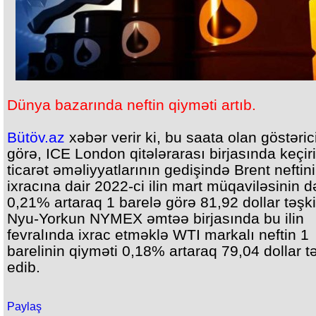
Dünya bazarında neftin qiyməti artıb.
Bütöv.az
xəbər verir ki, bu saata olan göstəric
görə, ICE London qitələrarası birjasında keçir
ticarət əməliyyatlarının gedişində Brent neftin
ixracına dair 2022-ci ilin mart müqaviləsinin d
0,21% artaraq 1 barelə görə 81,92 dollar təşki
Nyu-Yorkun NYMEX əmtəə birjasında bu ilin
fevralında ixrac etməklə WTI markalı neftin 1
barelinin qiyməti 0,18% artaraq 79,04 dollar tə
edib.
Paylaş