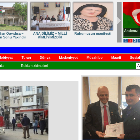
Andımız
dən Qayıdışa –
ANA DİLİMİZ – MİLLİ
Ruhumuzun manifesti
in Sonu Yaxındır
KİMLİYİMİZDİR
1
2
3
əbiyyat
Turan
Dünya
Mədəniyyət
Müsahibə
Maarif
Sosial
lar
Reklam xidmətləri