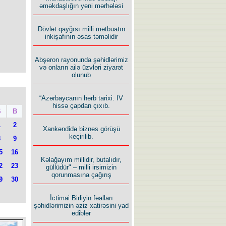
əməkdaşlığın yeni mərhələsi
Dövlət qayğısı milli mətbuatın
inkişafının əsas təməlidir
Abşeron rayonunda şəhidlərimiz
və onların ailə üzvləri ziyarət
olunub
“Azərbaycanın hərb tarixi. IV
hissə çapdan çıxıb.
Ş
B
1
2
Xankəndidə biznes görüşü
keçirilib.
8
9
5
16
Kəlağayım millidir, butalıdır,
2
23
güllüdür" – milli irsimizin
qorunmasına çağırış
9
30
İctimai Birliyin fəalları
şəhidlərimizin əziz xatirəsini yad
ediblər