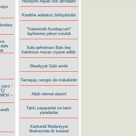
Hüseynin həyatı risk altındadır
vaya
Kreditlər ədalətsiz bölüşdürülür
ökmlərə
“Vətənimdir Azərbaycan!”
layihəsinə yekun vurulub
 və
 dəfə
Xalq qəhrəmanı Balo bəy
üb
Vəkilovun məzarı ziyarət edilib.
Əbədiyyət Gülü anıldı
Tamaşaçı sevgisi də mükafatdır
azır :
TÇİ
Allah rəhmət eləsin!
İMOV –
Tarixi yaşayanlar və tarixi
ərəfli
yaradanlar
Xankəndi Mədəniyyət
Mərkəzində ilk konsert