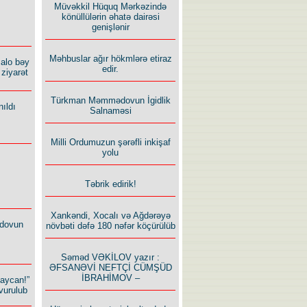
Müvəkkil Hüquq Mərkəzində
könüllülərin əhatə dairəsi
genişlənir
Məhbuslar ağır hökmlərə etiraz
alo bəy
edir.
ziyarət
Türkman Məmmədovun İgidlik
ıldı
Salnaməsi
Milli Ordumuzun şərəfli inkişaf
yolu
Təbrik edirik!
Xankəndi, Xocalı və Ağdərəyə
dovun
növbəti dəfə 180 nəfər köçürülüb
Səməd VƏKİLOV yazır :
ƏFSANƏVİ NEFTÇİ CÜMŞÜD
İBRAHİMOV –
baycan!”
vurulub