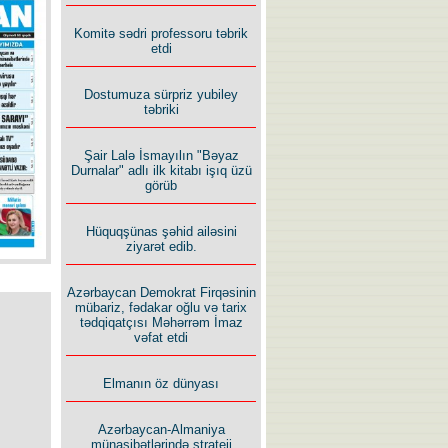
İlham İsmayıl yazır:
Komitə sədri professoru təbrik
etdi
Dostumuza sürpriz yubiley
təbriki
Şair Lalə İsmayılın "Bəyaz
Rusiyanın süqutunu qaçılmaz
Durnalar" adlı ilk kitabı işıq üzü
edən beş şərt
görüb
Hüquqşünas şəhid ailəsini
ziyarət edib.
Azərbaycan Demokrat Firqəsinin
mübariz, fədakar oğlu və tarix
tədqiqatçısı Məhərrəm İmaz
vəfat etdi
Elmanın öz dünyası
Azərbaycan-Almaniya
münasibətlərində strateji