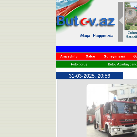
Zəfər
Əlaqə
Haqqımızda
Həsrət
Ana səhifə
Xəbər
Güneyin səsi
Əd
Foto görüş
Bütöv Azərbaycançı
31-03-2025, 20:56