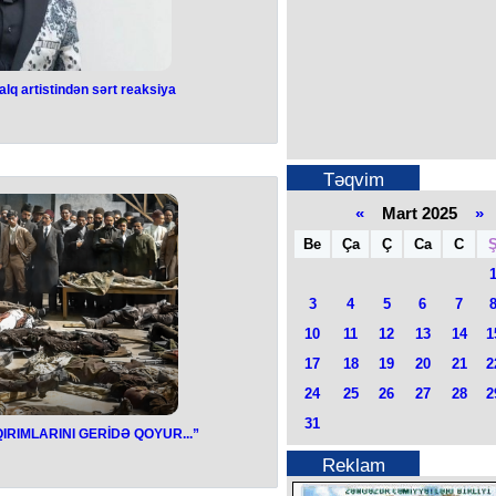
xəstəxananın cərrahiyyə korpusuna
si davam etdirilir. Vəziyyətləri orta-
əndirilir.
 rayon polis şöbəsində araşdırmaya
ılıb.
Xalq artistindən sərt reaksiya
ən ağılsız - Xalq
sərt reaksiya
Təqvim
n aparıcısı Nigar Fərhadın "oğluma
rinə sərt reaksiya verib.
«
Mart 2025
»
bilməyən ağılsız" hesab edib.
aqdansa, de ki, "oğluma kişini
Be
Ça
Ç
Ca
C
nəm verməyən qızla evlənməyi izn
r. Eynən "qızımı qadına hörmət
mərəm" fikri kimi.
cəsi qoyur ortalığa.
3
4
5
6
7
ihət verməklə düzəltmək olar, amma
lanıb, görünür, heç açılmayıb...
10
11
12
13
14
1
eyə Xalq artisti bildirib
17
18
19
20
21
2
24
25
26
27
28
2
31
QIRIMLARINI GERİDƏ QOYUR...”
ATIN, XOCALI
Reklam
RINI GERİDƏ