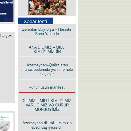
Səfər Alışarlı yazır
Xəbər lenti
Zəfərdən Qayıdışa – Həsrətin
Sonu Yaxındır
aha çox
ANA DİLİMİZ – MİLLİ
KİMLİYİMİZDİR
Uzun yolun Yolçusu
Azərbaycan–Qırğızıstan
münasibətlərində yeni mərhələ
başlayır
Ruhumuzun manifesti
Bu yolda mən varam!
DİLİMİZ – MİLLİ KİMLİYİMİZ,
VARLIĞIMIZ VƏ QÜRUR
MƏNBƏYİMİZ
Azərbaycan dili milli irsimizin
əbədi daşıyıcısıdır