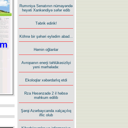
Rumıniya Senatının nümayəndə
heyəti Xankəndiyə səfər edib
Təbrik edirik!
Köhnə bir şəhəri eylədim abad...
Həmin oğlanlar
Avropanın enerji təhlükəsizliyi
yeni mərhələdə:
Ekoloqlar xəbərdarlıq etdi
Rza Həsənzadə 2 il həbsə
məhkum edilib
Şərqi Azərbaycanda xalçaçılıq
iflic olub