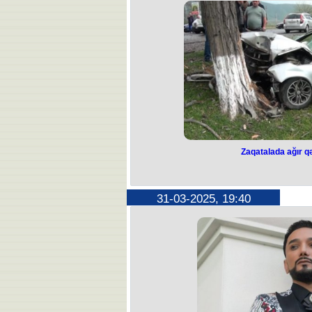
bütövlüyünə qarşı paylaşımı ilə bağlı
çağırılaraq ona qarşı s
Qarşı tərəflə danışıq 
Almaniya səfiri bu paylaşımın texniki
habelə bununla bağlı şifahi üzrxah
məlumatında qeyd olunduğu kimi, Azə
şəkildə üzrxahlıq ed
Maraqlıdır ki, Almaniya tərəfi hələ d
Əgər bu, həqiqətən də, texniki səhvd
görə Almaniya üzrxahl
Qeyd edilən paylaşım fonunda, əgər
üzrxahlıq etməyəcəksə, o zaman 
gözlənilən səfərinin məqsə
Zaqatalada ağır qə
Zaqatalada ağır q
Zaqatalanın Muxax kəndi ərazisində ik
31-03-2025, 19:40
nəqliyyat hadis
Muxax kənd sakini 50 yaşlı Rəhim 
markalı minik avtomobili ilə rayonu
Matiyevin idarə etdiyi digər “Me
toqquşub. Nəticədə Rəhim Laçı
idarəetmədən çıxaraq yolun 
Zərbənin təsirindən avtomobilin 
avtomobildə olan sərnişinlər - Mu
Süleymanov, 36 yaşlı Asif Əhmədo
müxtəlif dərəcəli bədə
Hadisə yerinə cəlb edilən təcili ti
yaralılar Zaqatala Rayon Mərkəzi Xə