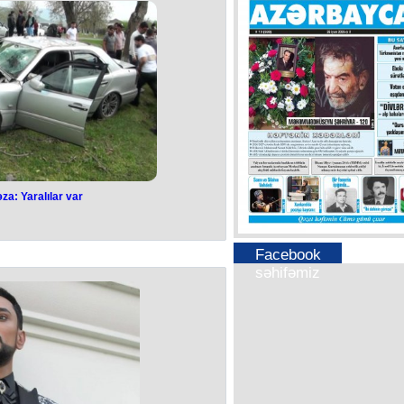
 Almaniyanın ölkəmizdəki səfiri XİN-ə
ərt etiraz bildirilib.
olduqca sərt aparılıb.
 səhv olduğunu və artıq silindiyini,
lıq edildiyini bildirsə də, XİN-in
rbaycan Almaniya tərəfindən ictimai
ilməsini tələb edib.
ə məsələ ilə bağlı üzrxahlıq etməyib.
irsə, ictimai təxribat deyilsə, nəyə
ıq etməkdən çəkinir?!
 Almaniya tərəfi məsələ ilə bağlı
Almaniya Prezidentinin ölkəmizə
dəuyğunluğu sual doğurur.
za: Yaralılar var
əza: Yaralılar var
i avtomobilin iştirakı ilə ağır yol-
Facebook
əsi baş verib.
səhifəmiz
Laçınovun idarə etdiyi “Mersedes”
n Göyəm kənd sakini 21 yaşlı Əhməd
rsedes” markalı minik avtomobili
novun idarə etdiyi “Mersedes”
kənarındakı ağaca çırpılıb.
sürücüsü Rəhim Laçınov, eləcə də
xax kənd sakinləri 27 yaşlı Fuad
v və 63 yaşlı Nizaməddin Əminov
n xəsarətləri alıblar.
bbi yardım briqadasının köməyi ilə
stəxanasına çatdırılıb. İlkin tibbi