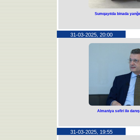
Sumqayıtda binada yanğın 
Sumqayıtda bi
Sakinlər tə
31-03-2025, 20:00
Sumqayıtda yanğın h
Bu barədə Fövqəladə Hallar Nazir
Bildirilir ki, şəhərdə doqquzmərtəbəl
pilləkən qəfəsində quraşdırılan 6 əd
açar və 3 paq.m elektrik kabeli yan
tərəfindən 7 nəfər bina sakini tə
Mənzillər yanğında
Yanğın yanğından mühafizə böl
Almaniya səfiri ilə danış
Almaniya səfiri i
sərt a
31-03-2025, 19:55
Almaniya Prezidenti Frank Valter