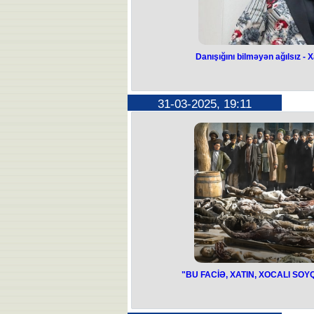
yardım göstərildikdən sonra onlar 
yerləşdirilib. Hər dörd nəfərin müalicə
ağır qiymətl
Yol-nəqliyyat hadisəsi ilə əlaqədar
başlan
Danışığını bilməyən ağılsız - 
Danışığını bilməy
artistindən 
31-03-2025, 19:11
Xalq artisti Faiq Ağayev "Kanal S"i
atasız qız almaram" sözlə
Müğənni aparıcını "danışığını 
"O boyda ədəbsiz həngamə qoparm
saymayan, gələcək ərinə heç bir ö
vermərəm". Yenə başadüşülən ola
etməyən oğlana ver
Əvəzində mağara düşün
Danışığını bilməyən uşağı öyüd-nəs
beləsinin ağıl kitabı nəinki bağ
Çox acınacaqlı haldır", - d
"BU FACİƏ, XATIN, XOCALI SOY
"BU FACİƏ, X
SOYQIRIMLA