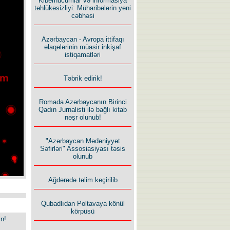
Kiberhücumlar və informasiya
təhlükəsizliyi: Müharibələrin yeni
cəbhəsi
Azərbaycan - Avropa ittifaqı
əlaqələrinin müasir inkişaf
istiqamatləri
Təbrik edirik!
Romada Azərbaycanın Birinci
Qadın Jurnalisti ilə bağlı kitab
nəşr olunub!
"Azərbaycan Mədəniyyət
Səfirləri" Assosiasiyası təsis
olunub
Ağdərədə təlim keçirilib
Qubadlıdan Poltavaya könül
körpüsü
in!