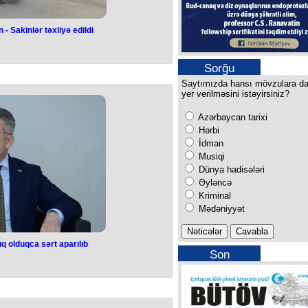
- Sakinlər təxliyə edildi
nada yanğın -
xliyə edildi
Sorğu
Saytımızda hansı mövzulara d
adisəsi baş verib.
yer verilməsini istəyirsiniz?
liyindən (FHN) məlumat verilib.
i yaşayış binasının 7-ci mərtəbəsinin
Azərbaycan tarixi
əd elektrik sayğacı, 6 ədəd qoruyucu
ıb. Yanğın zamanı yanğınsöndürənlər
Hərbi
hlükəsiz əraziyə təxliyə olunub.
İdman
n mühafizə olunub.
Musiqi
mələri tərəfindən söndürülüb.
Dünya hadisələri
Əyləncə
Kriminal
Mədəniyyət
ıq olduqca sərt aparılıb
Son
lə danışıq olduqca
buraxılışımız
parılıb
-Ştaynmayerin Azərbaycanın ərazi