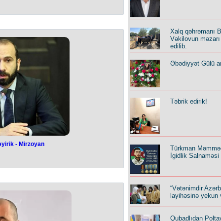
tdə yataqxana
andı
Xalq qəhrəmanı B
iversitetinin yataqxanası müvəqqəti
Vəkilovun məzarı 
ağlanıb.
edilib.
ılan texniki baxış zamanı aşkarlanan
qaldırılması məqsədilə qəbul edilib.
yini və onların gələcəkdə müasir
Əbədiyyət Gülü an
nı təmin etməkdir. Təmir müddətində
mlərinə dəstək məqsədli komissiya
yə qeyd edilib.
Təbrik edirik!
yirik - Mirzoyan
Türkman Məmmə
yirik -
Mirzoyan
İgidlik Salnaməsi
 ardıcıllıq tələb edən uzun prosesdir.
 naziri Ararat Mirzoyan parlamentdə
yannaməsinin imzalanması və sülh
“Vətənimdir Azər
əsini müzakirə edərkən söyləyib.
layihəsinə yekun 
lərindən danışaraq deyib: “Bu gün
 sərhədlərin delimitasiyası ilə bağlı
rəfdaşlarla, xüsusən də birgə dəmir
Qubadlıdan Polta