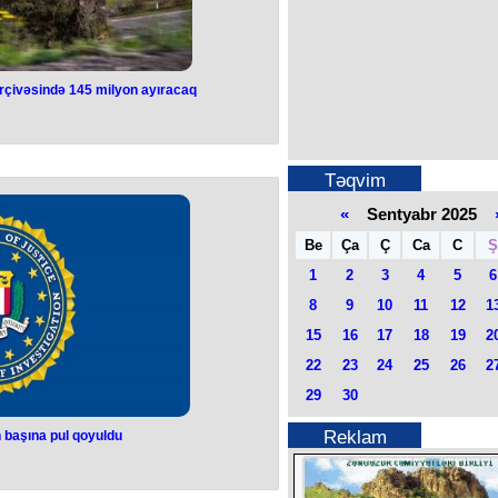
ərçivəsində 145 milyon ayıracaq
əhlizi layihəsi
 milyon ayıracaq
Təqvim
arlıq maliyyə dəstəyi ayıracaq.
nin Avropa və Avrasiya məsələləri
«
Sentyabr 2025
nden Xanrahan məlumat verib.
dəhlizi) layihəsi çərçivəsində ilk
Be
Ça
Ç
Ca
C
Ş
iyadır.
anın baş nazirinin müavini Mher
1
2
3
4
5
6
iyyəti, kommunikasiyaların açılması
həmiyyətini müzakirə edib.
8
9
10
11
12
1
t ticarətə investisiya, infrastrukturun
eralların təchizat zəncirlərinin
15
16
17
18
19
2
sizliyinin təmininə yönəldiləcək.
 ABŞ prezidenti Donald Trampın
22
23
24
25
26
2
ş sazişlərin icrasını dəstəkləyən
azda iqtisadi əməkdaşlıq, nəqliyyat
29
30
şləndirilməsini hədəfləyir.
Reklam
n başına pul qoyuldu
əxsin başına pul
uldu