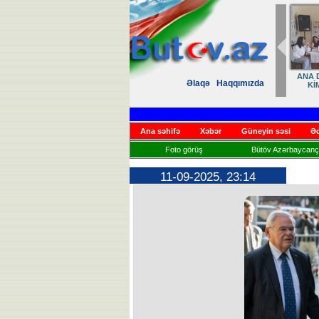
ANA D
Əlaqə
Haqqımızda
Kİ
Ana səhifə
Xəbər
Güneyin səsi
Əd
Foto görüş
Bütöv Azərbaycançı
11-09-2025, 23:14