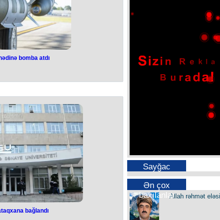
hədinə bomba atdı
sərhədinə bomba
dı
 3 sentyabrda Norveçin şimalında,
əmi bir neçə yüz kilometr məsafədə
ınaqları həyata keçirib.
oy adası yaxınlığında iki növ idarə
və 2000 funtluq GBU-31) buraxıb.
lərinin yeni QUICKSINK sistemi
hədəfləri torpedo effekti ilə, lakin
zidə məhv etməyə imkan verir.
təyyarəsi və P-8 patrul təyyarəsi də
 çəkilmiş və sosial şəbəkələrdə
Sayğac
 hədəfi vurma anı əks olunub.
 dənizində apardığı hərbi-dəniz
Newsweek" yazır ki, Rusiya hərbçiləri
Ən çox
 yaxından izləyib.
baxılanlar
Allah rəhmət eləs
ataqxana bağlandı