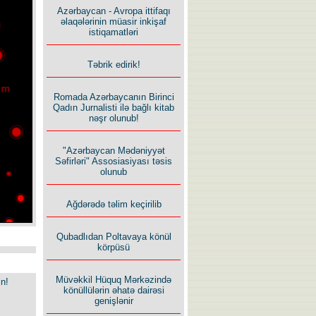
Azərbaycan - Avropa ittifaqı
əlaqələrinin müasir inkişaf
istiqamatləri
Təbrik edirik!
Romada Azərbaycanın Birinci
Qadın Jurnalisti ilə bağlı kitab
nəşr olunub!
"Azərbaycan Mədəniyyət
Səfirləri" Assosiasiyası təsis
olunub
Ağdərədə təlim keçirilib
Qubadlıdan Poltavaya könül
körpüsü
Müvəkkil Hüquq Mərkəzində
in!
könüllülərin əhatə dairəsi
genişlənir