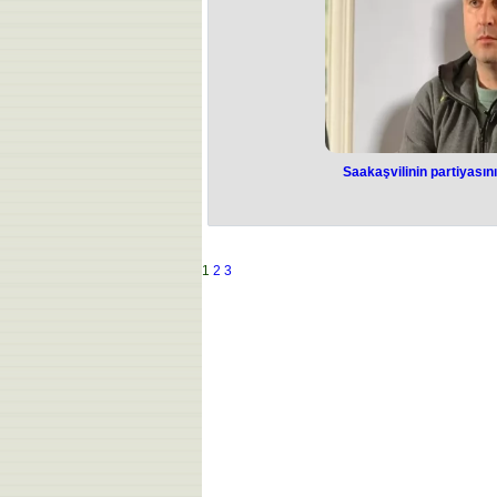
yolu və digər infrastruktur layihələri i
Saakaşvilinin partiyasını
Saakaşvilinin pa
sədri sa
Gürcüstanda sabiq prezident Mixail Sa
1
2
3
Hərəkat Partiyasının keçmiş sədri
mitinqdə təhlükəsizlik işçilərinə
vədlərinə görə Dövlət Təhlükəsizl
Xabeişvilinin “Formula” teleşirkətinin 
Sabiq Baş prokuror Zodelava da Leva