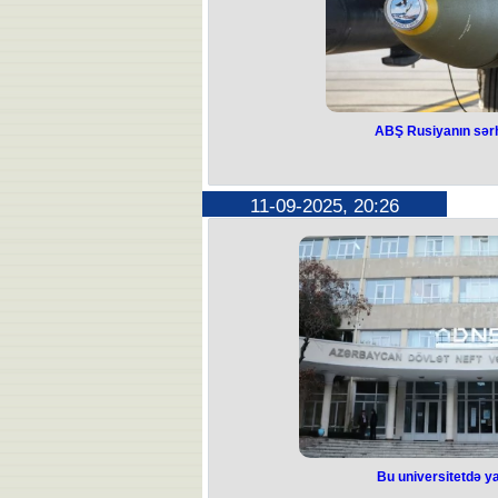
ABŞ Rusiyanın sər
ABŞ Rusiyanın 
at
11-09-2025, 20:26
ABŞ-ın strateji B-2 bombardmançısı
Rusiyanın Arktikadakı sərhədindən c
yüksək dəqiqlikli bomba s
Təyyarə Norveç dənizi üzərində, Ann
olunan bomba (500 funtluq GBU-38 
Sınaqlarda ABŞ Hərbi Hava Qüvvə
istifadə olunub. Bu sistem dənizdəki 
daha sürətli və daha geniş əra
Sınaqlara Norveçin dörd F-35 qırıcı 
cəlb olunub. Hətta sınaq zamanı
yayımlanmış görüntüdə bombanın
Təlimlər ABŞ və NATO-nun Barens
əməliyyatları ilə paralel keçirilib. "
həmin əməliyyatları
Bu universitetdə y