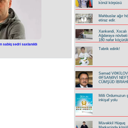
lə bağlı müzakirələri davam etdiririk”.
könül körpüsü
Məhbuslar ağır h
etiraz edir.
Xankəndi, Xocalı
Ağdərəyə növbəti
180 nəfər köçürül
n sabiq sədri saxlanıldı
Təbrik edirik!
rtiyasının sabiq
xlanıldı
akaşvilinin təsis etdiyi Vahid Milli
Səməd VƏKİLOV y
 Levan Xabeişvili planlaşdırılan
ƏFSANƏVİ NEF
 200 min dollar məbləğində rüşvət
ik Xidməti tərəfindən saxlanılıb.
CÜMŞÜD İBRAH
yaxınlığında saxlanıldığı bildirilir.
n Xabeişvili ilə birgə saxlanılıb.
Milli Ordumuzun ş
inkişaf yolu
Müvəkkil Hüquq
Mərkəzində könüll