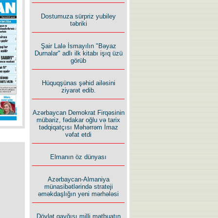
İlham İsmayıl yazır:
Dostumuza sürpriz yubiley
təbriki
Şair Lalə İsmayılın "Bəyaz
Durnalar" adlı ilk kitabı işıq üzü
görüb
Rusiyanın süqutunu qaçılmaz
edən beş şərt
Hüquqşünas şəhid ailəsini
ziyarət edib.
Azərbaycan Demokrat Firqəsinin
mübariz, fədakar oğlu və tarix
tədqiqatçısı Məhərrəm İmaz
vəfat etdi
Elmanın öz dünyası
Azərbaycan-Almaniya
münasibətlərində strateji
əməkdaşlığın yeni mərhələsi
Dövlət qayğısı milli mətbuatın