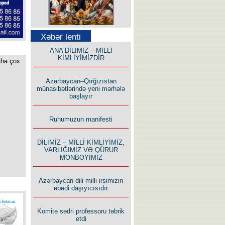
Səfər Alışarlı yazır
Xəbər lenti
ANA DİLİMİZ – MİLLİ
KİMLİYİMİZDİR
aha çox
Azərbaycan–Qırğızıstan
münasibətlərində yeni mərhələ
Uzun yolun Yolçusu
başlayır
Ruhumuzun manifesti
DİLİMİZ – MİLLİ KİMLİYİMİZ,
VARLIĞIMIZ VƏ QÜRUR
MƏNBƏYİMİZ
Bu yolda mən varam!
Azərbaycan dili milli irsimizin
əbədi daşıyıcısıdır
Komitə sədri professoru təbrik
etdi