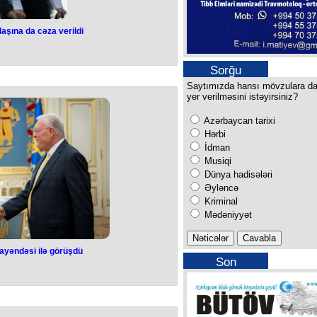
aşına da cəza verildi
at yoldaşına da
erildi
Sorğu
Saytımızda hansı mövzulara d
tının xarici əlaqələr komitəsinin
yer verilməsini istəyirsiniz?
 ilə tanınan Bob Menendezin həyat
üddətinə azadlıqdan məhrum edib.
Azərbaycan tarixi
etməsi üçün rüşvət kimi təqdim edilən
kdə təqsirli bilinib.
Hərbi
flər məhkəməsi Nadin Menendezi 15
İdman
okurorlar onun Misir rəsmiləri ilə
Musiqi
çatdırdığını və rüşvət sxeminin əsas
ər. İttihama görə, Nadin yüz minlərlə
Dünya hadisələri
ə saxta “iş yerləri” qəbul edib.
Əyləncə
 “təqsirsiz müşahidəçi olmayıb” və
Kriminal
a belə, məhkəmə onun 922 min dollar
 də, sağlamlıq səbəblərinə görə
Mədəniyyət
iyuluna qədər təxirə salıb.
ayəndəsi ilə görüşdü
Son
 nümayəndəsi ilə
buraxılışımız
üşdü
lenski Kiyevdə səfərdə olan ABŞ