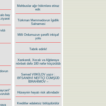
Məhbuslar ağır hökmlərə etiraz
edir.
alo bəy
ziyarət
Türkman Məmmədovun İgidlik
Salnaməsi
ıldı
Milli Ordumuzun şərəfli inkişaf
yolu
Təbrik edirik!
Xankəndi, Xocalı və Ağdərəyə
növbəti dəfə 180 nəfər köçürülüb
dovun
Səməd VƏKİLOV yazır :
ƏFSANƏVİ NEFTÇİ CÜMŞÜD
İBRAHİMOV –
baycan!”
Hüseynin həyatı risk altındadır
vurulub
Kreditlər ədalətsiz bölüşdürülür
vaya