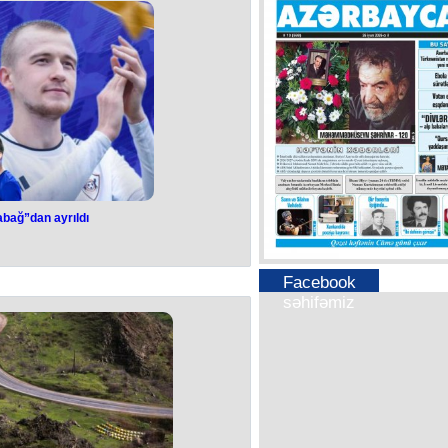
t Kelloq ilə konstruktiv danışıqlar
ıb.
eleqram kanalında bildirib.
 müxtəlif sahələrini, real sülhə nail
inə təminatları müzakirə ediblər.
bağ”dan ayrıldı
abağ”dan ayrıldı
 İsayevlə yollarını ayırıb.
Facebook
 xidməti məlumat yayıb.
səhifəmiz
n transferi məsələsində “Sabah”la
 gəlib.
dan “Qarabağ”da çıxış edən Aleksey
empionu, bir dəfə ölkə kubokunun
olub.