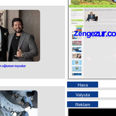
Kirkin qətlində əli olanlar haqqında
 dollar təklif edir.
hesabında bildirilir.
uliyyət daşıyan şəxslərin müəyyən
aq məlumat üçün 100 min dollara
r", - məlumatda deyilir.
 oğlunun toyudur
novun oğlunun
udur
Hava
Qurbanovun oğlu Musa Qurbanlının
dur.
Valyuta
lən məclisdə tanınmış şəxslər iştirak
r.
u Musa Qurbanlı “Qoçət” restoranlar
Reklam
n qızı Əsmərlə ailə həyatı qurur.