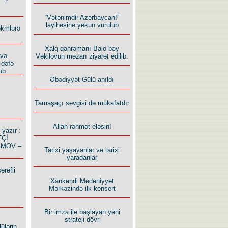
“Vətənimdir Azərbaycan!”
layihəsinə yekun vurulub
ökmlərə
Xalq qəhrəmanı Balo bəy
 və
Vəkilovun məzarı ziyarət edilib.
 dəfə
üb
Əbədiyyət Gülü anıldı
Tamaşaçı sevgisi də mükafatdır
Allah rəhmət eləsin!
azır :
TÇİ
İMOV –
Tarixi yaşayanlar və tarixi
yaradanlar
ərəfli
Xankəndi Mədəniyyət
Mərkəzində ilk konsert
Bir imza ilə başlayan yeni
strateji dövr
ülərin