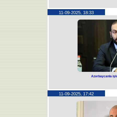
Bu universite
bağl
11-09-2025, 18:33
Azərbaycan Dövlət Neft və Sənaye Un
olaraq b
Qeyd edilib ki, bu qərar binada apar
infrastruktur problemlərinin aradan 
"Məqsəd tələbələrin təhlükəsizli
standartlara uyğun şəraitdə qalması
tələbələrin yaşayışla bağlı proble
yaradılıb", - de
Azərbaycanla işlə
Azərbaycanla işlə
Sülh quruculuğu diqqət, ehtiyatlılıq və
11-09-2025, 17:42
Bu sözləri Ermənistanın xarici işlər
hökumət üzvləri ilə Vaşinqton Bə
müqaviləsinin paraflanması məsəl
Nazir Ermənistan-Azərbaycan əlaqə
biz blokadanın aradan qaldırılması və
Azərbaycanla işləyirik. Amerikalı tə