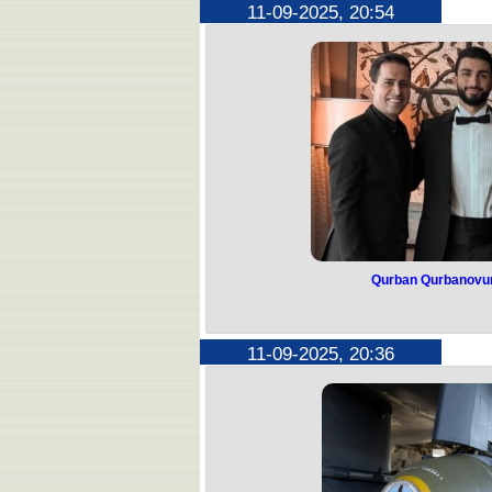
11-09-2025, 20:54
ABŞ Federal Təhqiqatlar Bürosu Çarli 
məlumat üçün 100 min
Bu haqda FTB-nin “X” 
"FTB Çarli Kirkin qətlinə görə məs
edilməsinə və həbsinə səbəb olac
qədər mükafat təklif edi
Qurban Qurbanovun
Qurban Qurba
toy
11-09-2025, 20:36
“Qarabağ”ın baş məşqçisi Qurban 
toyu
Paytaxt restoranlarının birində keçiri
edi
Qeyd edək ki, “Qarabağ”ın futbolçus
şəbəkəsinin sahibi Sənan Təhməzovu