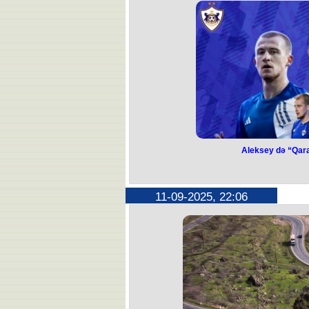
Prezidentinin xüsusi nümayəndəsi Key
apar
Bu barədə Zelenski özünün t
Qeyd olunub ki, tərəflər əməkdaşlığın
olmaq və Ukraynanın təhlükəsizliy
Aleksey də “Qara
Aleksey də “Qar
“Qarabağ” futbolçusu Aleksey
11-09-2025, 22:06
Bu barədə klubun mətbuat
Ağdam təmsilçisi yarımmüdafiəçini
razılığa
Qeyd edək ki, 2024-cü ilin yanvarın
komanda ilə iki dəfə Azərbaycan ç
qalibi 