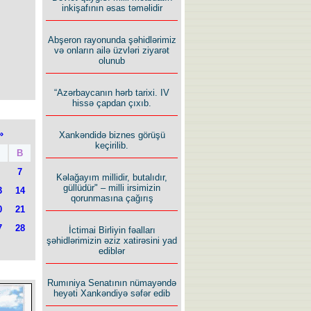
inkişafının əsas təməlidir
Abşeron rayonunda şəhidlərimiz
və onların ailə üzvləri ziyarət
olunub
“Azərbaycanın hərb tarixi. IV
hissə çapdan çıxıb.
»
Xankəndidə biznes görüşü
keçirilib.
B
7
Kəlağayım millidir, butalıdır,
güllüdür" – milli irsimizin
3
14
qorunmasına çağırış
0
21
7
28
İctimai Birliyin fəalları
şəhidlərimizin əziz xatirəsini yad
ediblər
Rumıniya Senatının nümayəndə
heyəti Xankəndiyə səfər edib