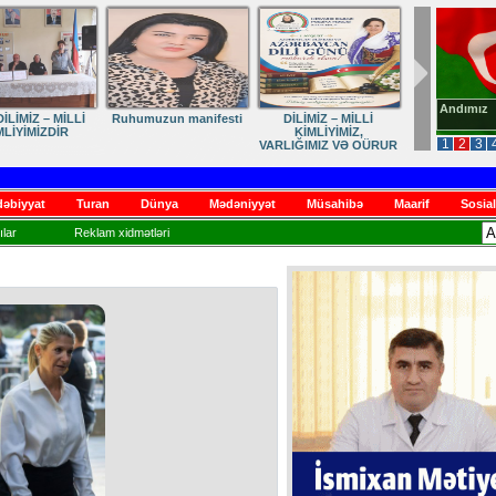
Andımız
İLİMİZ – MİLLİ
Ruhumuzun manifesti
DİLİMİZ – MİLLİ
MLİYİMİZDİR
KİMLİYİMİZ,
1
2
3
VARLIĞIMIZ VƏ QÜRUR
MƏNBƏYİMİZ
əbiyyat
Turan
Dünya
Mədəniyyət
Müsahibə
Maarif
Sosial
lar
Reklam xidmətləri