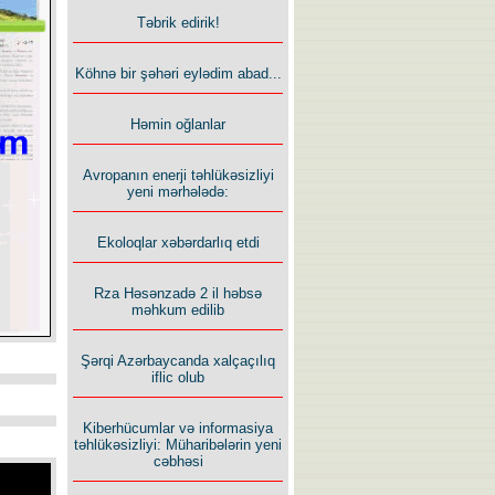
Təbrik edirik!
Köhnə bir şəhəri eylədim abad...
Həmin oğlanlar
Avropanın enerji təhlükəsizliyi
yeni mərhələdə:
Ekoloqlar xəbərdarlıq etdi
Rza Həsənzadə 2 il həbsə
məhkum edilib
Şərqi Azərbaycanda xalçaçılıq
iflic olub
Kiberhücumlar və informasiya
təhlükəsizliyi: Müharibələrin yeni
cəbhəsi