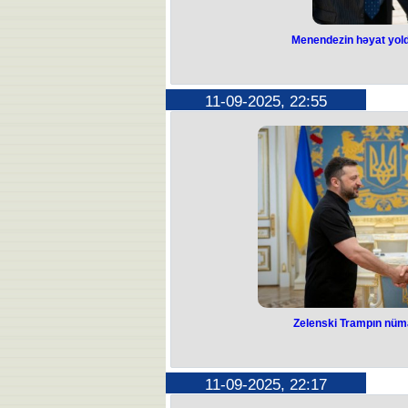
Menendezin həyat yold
Menendezin həy
cəza v
11-09-2025, 22:55
Nyu-York dairə məhkəməsi ABŞ Sena
keçmiş sədri, ermənipərəst mövqeyi
yoldaşı Nadin Menendezi 4,5 il m
O, ərinin səlahiyyətlərindən istifadə 
pul və qızıl qəbul etmə
Apreldə Manhettendə federal münsi
maddə üzrə təqsirli hesab edib. Pr
görüşləri təşkil etdiyini, mesajlar 
fiqurlarından biri olduğunu bildiribl
dollar nağd pul, qızıl külçələr v
Hakim hökmündə qeyd edib ki, Nadin
prosesdə aktiv iştirak edib. Bununl
dəyərində əmlakını müsadirə etsə
cəzanın icrasını gələn ilin 
Zelenski Trampın nüm
Zelenski Trampın
gör
11-09-2025, 22:17
Ukrayna Prezidenti Volodimir Ze