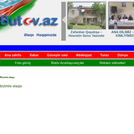
Zəfərdən Qayıdışa –
ANA DİLİMİZ –
Əlaqə
Haqqımızda
Həsrətin Sonu Yaxındır
KİMLİYİMİZ
Ana səhifə
Xəbər
Güneyin səsi
Ədəbiyyat
Turan
Dünya
Foto görüş
Bütöv Azərbaycançılar
Reklam xidmətləri
Bizimlə əlaqə
bizimlə əlaqə