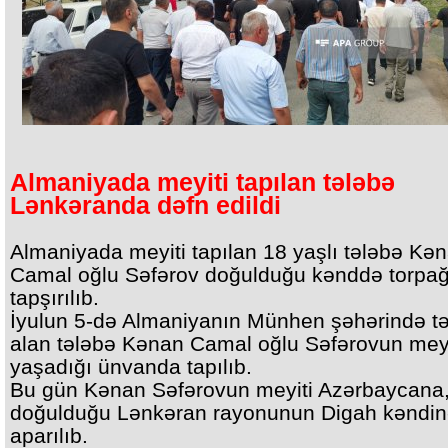
Almaniyada meyiti tapılan tələbə
Lənkəranda dəfn edildi
Almaniyada meyiti tapılan 18 yaşlı tələbə Kə
Camal oğlu Səfərov doğulduğu kənddə torpa
tapşırılıb.
İyulun 5-də Almaniyanın Münhen şəhərində tə
alan tələbə Kənan Camal oğlu Səfərovun meyi
yaşadığı ünvanda tapılıb.
Bu gün Kənan Səfərovun meyiti Azərbaycana
doğulduğu Lənkəran rayonunun Digah kəndi
aparılıb.