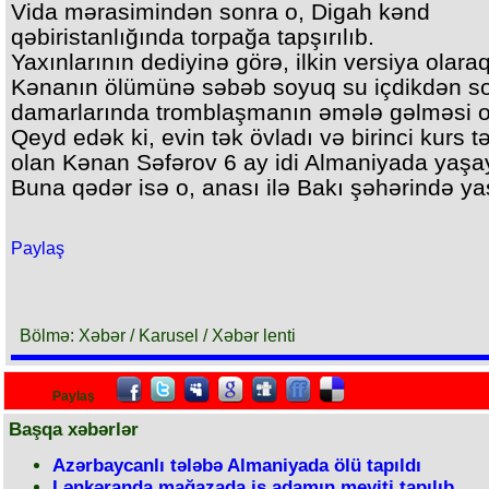
Vida mərasimindən sonra o, Digah kənd
qəbiristanlığında torpağa tapşırılıb.
Yaxınlarının dediyinə görə, ilkin versiya olara
Kənanın ölümünə səbəb soyuq su içdikdən s
damarlarında tromblaşmanın əmələ gəlməsi o
Qeyd edək ki, evin tək övladı və birinci kurs t
olan Kənan Səfərov 6 ay idi Almaniyada yaşay
Buna qədər isə o, anası ilə Bakı şəhərində ya
Paylaş
Bölmə: Xəbər / Karusel / Xəbər lenti
Paylaş
Başqa xəbərlər
Azərbaycanlı tələbə Almaniyada ölü tapıldı
Lənkəranda mağazada iş adamın meyiti tapılıb