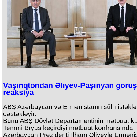
Vaşinqtondan Əliyev-Paşinyan görü
reaksiya
ABŞ Azərbaycan və Ermənistanın sülh istəklər
dəstəkləyir.
Bunu ABŞ Dövlət Departamentinin mətbuat ka
Temmi Bryus keçirdiyi mətbuat konfransında
Azərbaycan Prezidenti İlham Əliyevlə Erməni