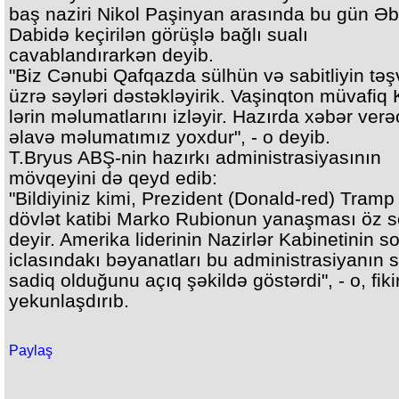
baş naziri Nikol Paşinyan arasında bu gün Əb
Dabidə keçirilən görüşlə bağlı sualı
cavablandırarkən deyib.
"Biz Cənubi Qafqazda sülhün və sabitliyin təş
üzrə səyləri dəstəkləyirik. Vaşinqton müvafiq 
lərin məlumatlarını izləyir. Hazırda xəbər ver
əlavə məlumatımız yoxdur", - o deyib.
T.Bryus ABŞ-nin hazırkı administrasiyasının
mövqeyini də qeyd edib:
"Bildiyiniz kimi, Prezident (Donald-red) Tramp
dövlət katibi Marko Rubionun yanaşması öz 
deyir. Amerika liderinin Nazirlər Kabinetinin s
iclasındakı bəyanatları bu administrasiyanın 
sadiq olduğunu açıq şəkildə göstərdi", - o, fikir
yekunlaşdırıb.
Paylaş