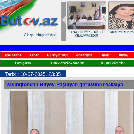
İMİZ – MİLLİ
Ruhumuzun manifesti
DİLİMİZ – MİLLİ
Elmanın öz 
Əlaqə
Haqqımızda
İYİMİZDİR
KİMLİYİMİZ,
VARLIĞIMIZ VƏ QÜRUR
MƏNBƏYİMİZ
Ana səhifə
Xəbər
Güneyin səsi
Ədəbiyyat
Turan
Dünya
Foto görüş
Bütöv Azərbaycançılar
Reklam xidmətləri
Tarix : 10-07-2025, 23:35
Vaşinqtondan Əliyev-Paşinyan görüşünə reaksiya