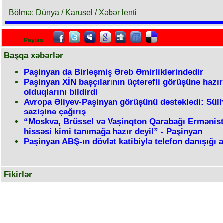
Bölmə: Dünya / Karusel / Xəbər lenti
Paylaş
Başqa xəbərlər
Paşinyan da Birləşmiş Ərəb Əmirliklərindədir
Paşinyan XİN başçılarının üçtərəfli görüşünə hazır
olduqlarını bildirdi
Avropa Əliyev-Paşinyan görüşünü dəstəklədi: Sül
sazişinə çağırış
“Moskva, Brüssel və Vaşinqton Qarabağı Ermənist
hissəsi kimi tanımağa hazır deyil” - Paşinyan
Paşinyan ABŞ-ın dövlət katibiylə telefon danışığı 
Fikirlər