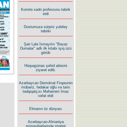
İlham İsmayıl yazır:
Komitə sədri professoru təbrik
etdi
Dostumuza sürpriz yubiley
təbriki
Şair Lalə İsmayılın "Bəyaz
Rusiyanın süqutunu qaçılmaz
Durnalar" adlı ilk kitabı işıq üzü
edən beş şərt
görüb
Hüquqşünas şəhid ailəsini
ziyarət edib.
Azərbaycan Demokrat Firqəsinin
mübariz, fədakar oğlu və tarix
tədqiqatçısı Məhərrəm İmaz
vəfat etdi
Elmanın öz dünyası
Azərbaycan-Almaniya
münasibətlərində strateji