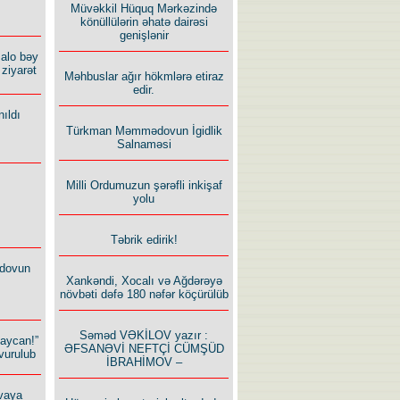
Müvəkkil Hüquq Mərkəzində
könüllülərin əhatə dairəsi
genişlənir
alo bəy
ziyarət
Məhbuslar ağır hökmlərə etiraz
edir.
ıldı
Türkman Məmmədovun İgidlik
Salnaməsi
Milli Ordumuzun şərəfli inkişaf
yolu
Təbrik edirik!
dovun
Xankəndi, Xocalı və Ağdərəyə
növbəti dəfə 180 nəfər köçürülüb
Səməd VƏKİLOV yazır :
baycan!”
ƏFSANƏVİ NEFTÇİ CÜMŞÜD
vurulub
İBRAHİMOV –
vaya