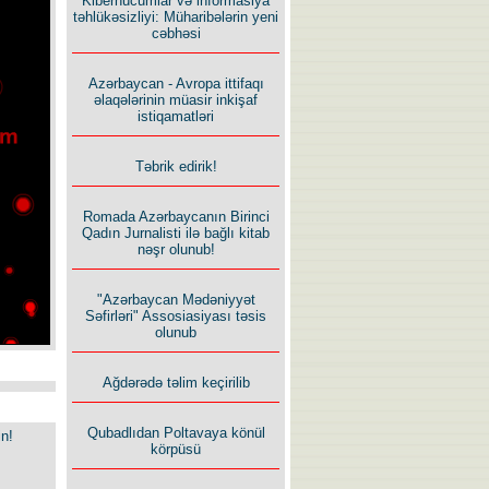
Kiberhücumlar və informasiya
təhlükəsizliyi: Müharibələrin yeni
cəbhəsi
Azərbaycan - Avropa ittifaqı
əlaqələrinin müasir inkişaf
istiqamatləri
Təbrik edirik!
Romada Azərbaycanın Birinci
Qadın Jurnalisti ilə bağlı kitab
nəşr olunub!
"Azərbaycan Mədəniyyət
Səfirləri" Assosiasiyası təsis
olunub
Ağdərədə təlim keçirilib
Qubadlıdan Poltavaya könül
in!
körpüsü