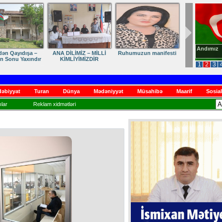
Andımız
dən Qayıdışa –
ANA DİLİMİZ – MİLLİ
Ruhumuzun manifesti
in Sonu Yaxındır
KİMLİYİMİZDİR
1
2
3
əbiyyat
Turan
Dünya
Mədəniyyət
Müsahibə
Maarif
Sosial
lar
Reklam xidmətləri