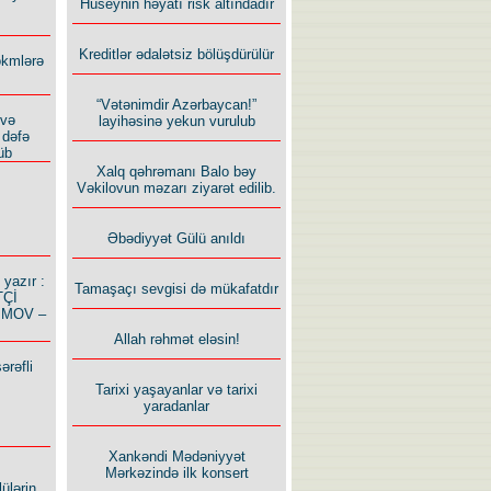
Hüseynin həyatı risk altındadır
Kreditlər ədalətsiz bölüşdürülür
ökmlərə
“Vətənimdir Azərbaycan!”
 və
layihəsinə yekun vurulub
 dəfə
üb
Xalq qəhrəmanı Balo bəy
Vəkilovun məzarı ziyarət edilib.
Əbədiyyət Gülü anıldı
azır :
Tamaşaçı sevgisi də mükafatdır
TÇİ
İMOV –
Allah rəhmət eləsin!
ərəfli
Tarixi yaşayanlar və tarixi
yaradanlar
Xankəndi Mədəniyyət
Mərkəzində ilk konsert
ülərin