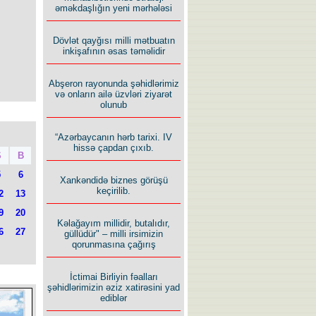
əməkdaşlığın yeni mərhələsi
Dövlət qayğısı milli mətbuatın
inkişafının əsas təməlidir
Abşeron rayonunda şəhidlərimiz
və onların ailə üzvləri ziyarət
olunub
“Azərbaycanın hərb tarixi. IV
hissə çapdan çıxıb.
Ş
B
5
6
Xankəndidə biznes görüşü
keçirilib.
2
13
9
20
Kəlağayım millidir, butalıdır,
6
27
güllüdür" – milli irsimizin
qorunmasına çağırış
İctimai Birliyin fəalları
şəhidlərimizin əziz xatirəsini yad
ediblər