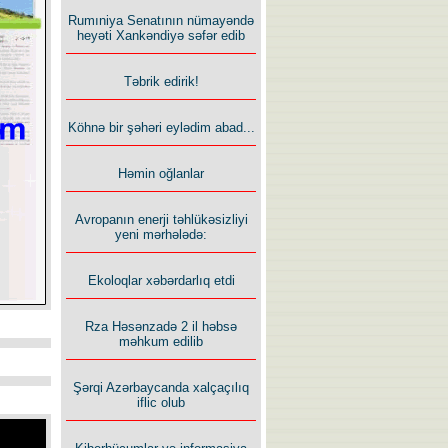
Rumıniya Senatının nümayəndə
heyəti Xankəndiyə səfər edib
Təbrik edirik!
Köhnə bir şəhəri eylədim abad...
Həmin oğlanlar
Avropanın enerji təhlükəsizliyi
yeni mərhələdə:
Ekoloqlar xəbərdarlıq etdi
Rza Həsənzadə 2 il həbsə
məhkum edilib
Şərqi Azərbaycanda xalçaçılıq
iflic olub