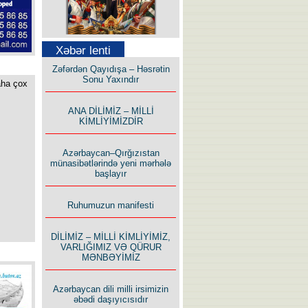
Səfər Alışarlı yazır
Xəbər lenti
Zəfərdən Qayıdışa – Həsrətin
Sonu Yaxındır
aha çox
ANA DİLİMİZ – MİLLİ
KİMLİYİMİZDİR
Uzun yolun Yolçusu
Azərbaycan–Qırğızıstan
münasibətlərində yeni mərhələ
başlayır
Ruhumuzun manifesti
Bu yolda mən varam!
DİLİMİZ – MİLLİ KİMLİYİMİZ,
VARLIĞIMIZ VƏ QÜRUR
MƏNBƏYİMİZ
Azərbaycan dili milli irsimizin
əbədi daşıyıcısıdır