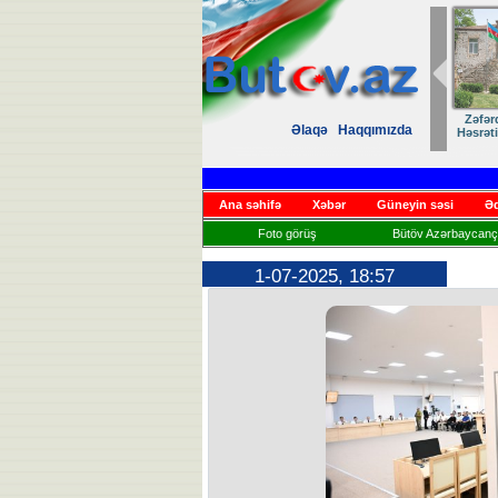
Zəfər
Əlaqə
Haqqımızda
Həsrət
Ana səhifə
Xəbər
Güneyin səsi
Əd
Foto görüş
Bütöv Azərbaycançı
1-07-2025, 18:57