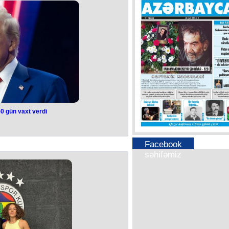
ını müzakirə edir.
ətbuat katibi Nazeli Baqdasaryan
ib.
zarəti heç bir üçüncü tərəfə həvalə
 etmir. Ermənistan Respublikasının
an Respublikasının ərazi bütövlüyü,
ndan kənarda ola bilməz. Ölkə
torpaqları yalnız kənd təsərrüfatı
firinin dediyi variant mümkün deyil",
ryan bildirib.
iri Tom Barrak bildirmişdi ki, ABŞ iki
ətdir dalana dirənmiş diplomatik
q məqsədilə Ermənistan və Azərbaycan
lizinə nəzarəti öz üzərinə götürməyi
edib.
0 gün vaxt verdi
0 gün vaxt verdi
ün ərzində Ukraynadakı nizamlanma
Facebook
ABŞ Administrasiyası Rusiyaya qarşı
səhifəmiz
umları tətbiq etnək niyyətindədir".
ramp Ağ Evdə NATO-nun baş katibi
rüşündə bildirib.
 100 faiz həcmindəki rüsumları ikinci
ündür. Mən düşünürdüm ki, biz iki
ik" , - deyə o qeyd edib.