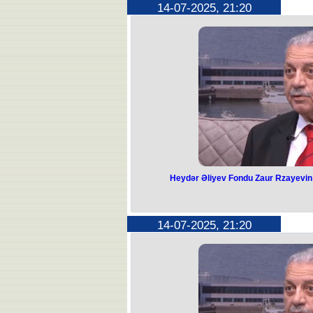
Ermənistanın baş naziri Nikol Paş
14-07-2025, 21:20
Makronla 
Görüş Yelisey sar
Paşinyan görüşün görüntülərini
yerləşd
Heydər Əliyev Fondu Zaur Rzayevin 
Heydər Əliye
Rzayevin müal
14-07-2025, 21:20
üzərinə
Heydər Əliyev Fondu Xalq artisti Zaur
götü
Bu barədə deputat, ürək-damar 
şəbəkədə
“Azərbaycan mədəniyyətinin əvəzsiz s
Zaur Rzayev hazırda xəstəxanamızda