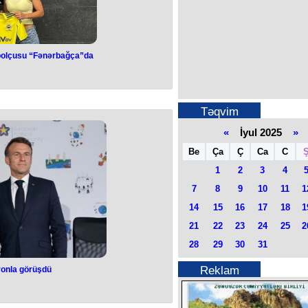
tbolçusu “Fənərbağça”da
sinin futbolçusu
ağça”da
Təqvim
an millisinin üzvü Peritan Bozdağın
bəlli olub.
«
İyul 2025
»
b. Bu barədə İstanbul təmsilçisinin
əlumat yayıb.
Be
Ça
Ç
Ca
C
lik müqavilə imzalanıb.
laraq "Fatih Vatan"da çıxış edib.
1
2
3
4
7
8
9
10
11
1
14
15
16
17
18
1
21
22
23
24
25
2
28
29
30
31
Reklam
onla görüşdü
ronla görüşdü