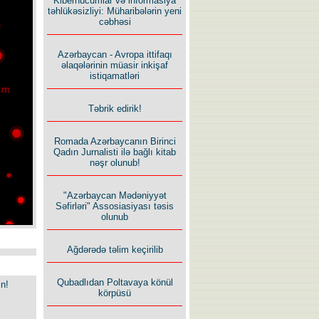
Kiberhücumlar və informasiya
təhlükəsizliyi: Müharibələrin yeni
cəbhəsi
Azərbaycan - Avropa ittifaqı
əlaqələrinin müasir inkişaf
istiqamatləri
Təbrik edirik!
Romada Azərbaycanın Birinci
Qadın Jurnalisti ilə bağlı kitab
nəşr olunub!
"Azərbaycan Mədəniyyət
Səfirləri" Assosiasiyası təsis
olunub
Ağdərədə təlim keçirilib
Qubadlıdan Poltavaya könül
in!
körpüsü