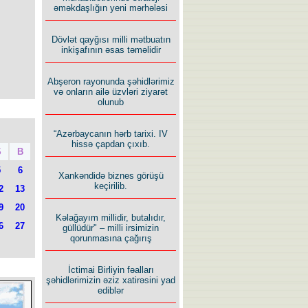
əməkdaşlığın yeni mərhələsi
Dövlət qayğısı milli mətbuatın
inkişafının əsas təməlidir
Abşeron rayonunda şəhidlərimiz
və onların ailə üzvləri ziyarət
olunub
“Azərbaycanın hərb tarixi. IV
hissə çapdan çıxıb.
Ş
B
5
6
Xankəndidə biznes görüşü
keçirilib.
2
13
9
20
Kəlağayım millidir, butalıdır,
6
27
güllüdür" – milli irsimizin
qorunmasına çağırış
İctimai Birliyin fəalları
şəhidlərimizin əziz xatirəsini yad
ediblər