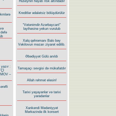
Hüseynin həyatı risk altındadır
Kreditlər ədalətsiz bölüşdürülür
ökmlərə
“Vətənimdir Azərbaycan!”
 və
layihəsinə yekun vurulub
 dəfə
üb
Xalq qəhrəmanı Balo bəy
Vəkilovun məzarı ziyarət edilib.
Əbədiyyət Gülü anıldı
azır :
Tamaşaçı sevgisi də mükafatdır
TÇİ
İMOV –
Allah rəhmət eləsin!
ərəfli
Tarixi yaşayanlar və tarixi
yaradanlar
Xankəndi Mədəniyyət
Mərkəzində ilk konsert
ülərin