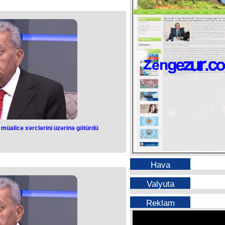
inyan Fransa prezidenti Emmanuel
görüşüb.
ayında baş tutub.
 sosial şəbəkədəki səhifəsində
irib.
müalicə xərclərini üzərinə götürdü
v Fondu Zaur
icə xərclərini
Hava
 götürdü
Valyuta
 Rzayevin müalicə xərclərini üzərinə
rüb.
cərrahı Rəşad Mahmudov sosial
Reklam
 yazıb.
imalarından biri, tanınmış sənətkar
 müalicə alır. Onun sağlamlığının