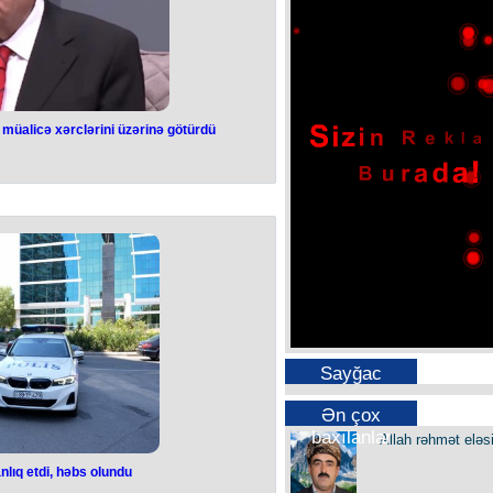
bər olunması dövlətimizin, xüsusilə
rlik etdiyi Heydər Əliyev Fondunun
alicə prosesi ilə bağlı Prezidentin
t Gömrük Komitəsinin Tibbi Xidmət
 Məmmədovun, baş həkim Bəxtiyar
alının vaxtaşırı diqqəti və qayğısı
 bariz nümunəsidir”, - o qeyd edib.
müalicə xərclərini üzərinə götürdü
v Fondu Zaur
icə xərclərini
 götürdü
 Rzayevin müalicə xərclərini üzərinə
rüb.
cərrahı Rəşad Mahmudov sosial
 yazıb.
imalarından biri, tanınmış sənətkar
 müalicə alır. Onun sağlamlığının
bər olunması dövlətimizin, xüsusilə
rlik etdiyi Heydər Əliyev Fondunun
Sayğac
alicə prosesi ilə bağlı Prezidentin
t Gömrük Komitəsinin Tibbi Xidmət
 Məmmədovun, baş həkim Bəxtiyar
Ən çox
alının vaxtaşırı diqqəti və qayğısı
baxılanlar
Allah rəhmət eləs
 bariz nümunəsidir”, - o qeyd edib.
nlıq etdi, həbs olundu