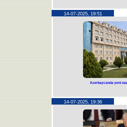
Motosikletlə avt
həbs 
14-07-2025, 19:51
Motosikletlə avtoxuliqanlı
DİN-dən verilən xəbərə görə, Bakı
tərəfindən həyata keçirilən tədbirlə
hərəkəti qaydalarını davamlı şəkildə p
da sağlamlığı üçün real təhlükə 
İsmayılov s
Sürücü barəsində Azərbaycan Respubl
müvafiq maddələrinə əsasən inzibati
üçün aidiyyəti məh
Məhkəmənin qərarı ilə B.İsmayılovu
məhdudlaşdırılıb və o, 15 gün 
Azərbaycanda yeni nazi
Azərbaycanda ye
təyin 
14-07-2025, 19:36
Naxçıvan Muxtar Respublikasının föv
təyin e
Naxçıvan Muxtar Respublikası Ali Məcl
Məmmədovun 2025-ci il 11 iyul tar
polkovnik Ələsgərov Ələsgər Əli oğ