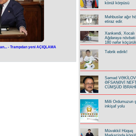
in müavini təyin edilib.
könül körpüsü
nin səlahiyyətli nümayəndəsinin
nik Ələsgər Ələsgərovu Naxçıvanın
n kollektivinə təqdim edib.
Məhbuslar ağır h
ni vəzifəyə təyin olunmazdan öncə
etiraz edir.
ə Hallar Nazirliyinin Mülki müdafiə
dafiə tədbirlərinin təşkili idarəsinin
ndə çalışıb.
Xankəndi, Xocalı
Ağdərəyə növbəti
180 nəfər köçürül
an... - Trampdan yeni AÇIQLAMA
Təbrik edirik!
zərbaycanla
Trampdan yeni
LAMA
Səməd VƏKİLOV y
ƏFSANƏVİ NEF
baycanla Ermənistan arasında baş
ədə açıqlama verib.
CÜMŞÜD İBRAH
ark Rutte ilə Ağ Evdəki görüşündə
şıb.
ə Ermənistan arasındakı danışıqlar
Milli Ordumuzun ş
- ABŞ lideri vurğulayıb.
inkişaf yolu
 bir çox münaqişələri həll etdiyini
edib.
Müvəkkil Hüquq
Mərkəzində könüll