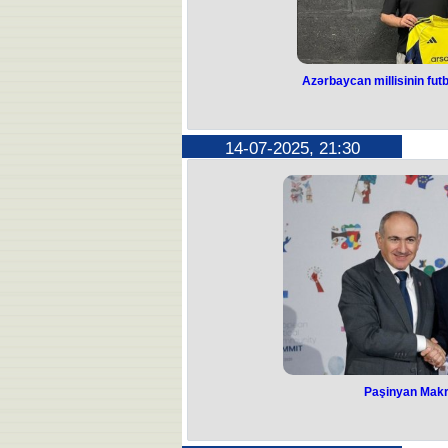
Azərbaycan millisinin fu
Azərbaycan milli
“Fənərb
14-07-2025, 21:30
Qadın futbolçulardan ibarət Azərbayc
yeni klubu 
26 yaşlı oyunçu "Fənərbağça"ya keçi
rəsmi saytı m
Yarımmüdafiəçi ilə 1 il
Qeyd edək ki, Peritan Bozdağ son o
Paşinyan Makr
Paşinyan Mak