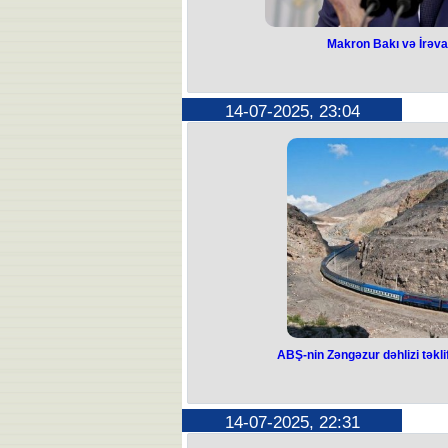
Makron Bakı və İrəva
Makron Bakı və
ifadə
14-07-2025, 23:04
Fransa prezidenti Emmanuel Makro
arasında sülh sazişinin tezliklə imza
yeni bir səhif
O, bu barədə Parisdə Ermənistan
görüşünün nəticələrinə dair X sosi
Makronun sözlərinə görə, görüş za
sülhə nail olmaq səylərinə dəstə
Azərbaycan arasında sülh saziş
regionun və onun hüdudlarından kən
üçün yeni bir səhifə 
ABŞ-nin Zəngəzur dəhlizi təkl
ABŞ-nin Zəngəzur 
Ermənistand
14-07-2025, 22:31
Ermənistan yalnız öz yurisdiksiyası 