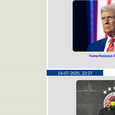
blokdan çıxarılmas
Bunu Ermənistanın baş nazirinin m
dey
"Ermənistan öz suveren ərazisinə nə
etməyi müzakirə etməyib və müzakirə
ərazisinin heç bir hissəsi Ermənist
suverenliyi və yurisdiksiyası
qanunvericiliyinə görə, Ermənistan 
məqsədilə icarəyə verilə bilər. ABŞ sə
- deyə Baqdasa
Xatırladaq ki, ABŞ-nin Türkiyədəki səf
Qafqaz ölkəsi arasında uzun müdd
danışıqların irəliləyişinə nail olma
arasında planlaşdırılan nəqliyyat dəh
təklif 
Tramp Rusiyaya 5
Tramp Rusiyaya 5
"Moskva və Vaşinqton arasında 50 g
14-07-2025, 22:27
ilə bağlı razılaşma əldə olunmasa, 
təqribən 100 faiz həcmində idxal rüs
Bu barədə ABŞ Prezidenti Donald T
Mark Rütte ilə gö
"Biz onlardan çox narazıyıq. Təqribən
dərəcəli rüsumlar adlandırmaq mümk
aya razılaşma əldə edəcəy