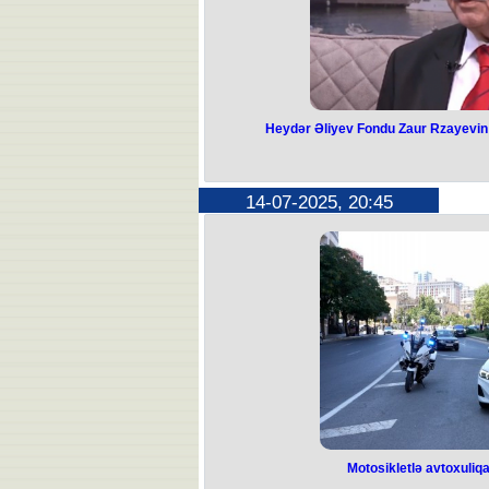
bərpası üçün bütün imkanların səfər
də Mehriban xanım Əliyevanın rəhbə
diqqət və qayğısı ilə əhatələnib. Mü
köməkçisi Anar Ələkbərovun, Dövlə
İdarəsinin (DGKTXİ) rəisi Ceyhun
Musayevin və bütün xəstəxana person
sənətə və sənətkara verilən dəyərin
Heydər Əliyev Fondu Zaur Rzayevin 
Heydər Əliye
Rzayevin müal
14-07-2025, 20:45
üzərinə
Heydər Əliyev Fondu Xalq artisti Zaur
götü
Bu barədə deputat, ürək-damar 
şəbəkədə
“Azərbaycan mədəniyyətinin əvəzsiz s
Zaur Rzayev hazırda xəstəxanamızda
bərpası üçün bütün imkanların səfər
də Mehriban xanım Əliyevanın rəhbə
diqqət və qayğısı ilə əhatələnib. Mü
köməkçisi Anar Ələkbərovun, Dövlə
İdarəsinin (DGKTXİ) rəisi Ceyhun
Musayevin və bütün xəstəxana person
sənətə və sənətkara verilən dəyərin
Motosikletlə avtoxuliqa