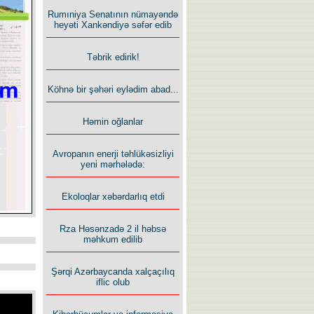
Rumıniya Senatının nümayəndə
heyəti Xankəndiyə səfər edib
Təbrik edirik!
Köhnə bir şəhəri eylədim abad...
Həmin oğlanlar
Avropanın enerji təhlükəsizliyi
yeni mərhələdə:
Ekoloqlar xəbərdarlıq etdi
Rza Həsənzadə 2 il həbsə
məhkum edilib
Şərqi Azərbaycanda xalçaçılıq
iflic olub