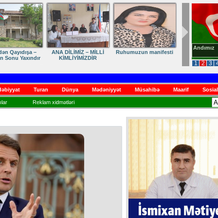
Andımız
dən Qayıdışa –
ANA DİLİMİZ – MİLLİ
Ruhumuzun manifesti
in Sonu Yaxındır
KİMLİYİMİZDİR
1
2
3
əbiyyat
Turan
Dünya
Mədəniyyət
Müsahibə
Maarif
Sosial
lar
Reklam xidmətləri