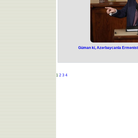
fövqəladə hallar nazirin
Naxçıvanda Azərbaycan Prezidenti
müavini Samir Seyidəhmədli polkov
Fövqəladə Hallar Nazirliyini
Qeyd edək ki, Ələsgərov Ələsgər ye
Azərbaycan Respublikasının Fövqəlad
işinin təşkili Baş idarəsinin mülki mü
rəisi vəzifəsi
Güman ki, Azərbaycanla Ermənist
Güman ki, A
Ermənistan... -
AÇIQ
1
2
3
4
ABŞ Prezidenti Donald Tramp Azər
tutan danışıqlar bar
Tramp bu barədə NATO Baş Katibi M
danı
“Güman etmək olar ki, Azərbaycan v
uğurlu nəticə verəcək”, 
O, ABŞ administrasiyasının dünyadakı
qeyd 