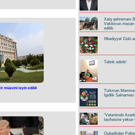
oxuliqanlıq etdi,
olundu
Xalq qəhrəmanı B
q edən sürücü həbs edilib.
Vəkilovun məzarı 
 Şəhər DYP İdarəsinin əməkdaşları
edilib.
r nəticəsində paytaxt ərazisində yol
ozaraq digər hərəkət iştirakçılarının
yaradan motosiklet sürücüsü Baba
Əbədiyyət Gülü an
axlanılıb.
ikası İnzibati Xətalar Məcəlləsinin
 protokol tərtib edilərək baxılması
kəməyə göndərilib.
n sürücülük hüququ 1 il müddətinə
Təbrik edirik!
inzibati qaydada həbs edilib.
r müavini təyin edildi
Türkman Məmmə
ni nazir müavini
İgidlik Salnaməsi
edildi
qəladə hallar nazirinə yeni müavin
“Vətənimdir Azər
dilib.
layihəsinə yekun 
isi sədrinin birinci müavini Bəxtiyar
ixdə imzaladığı Sərəncama əsasən,
lu Naxçıvan Muxtar Respublikasının
Qubadlıdan Polta