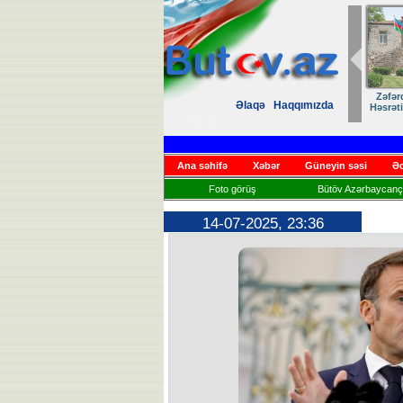
Zəfər
Əlaqə
Haqqımızda
Həsrət
Ana səhifə
Xəbər
Güneyin səsi
Əd
Foto görüş
Bütöv Azərbaycançı
14-07-2025, 23:36