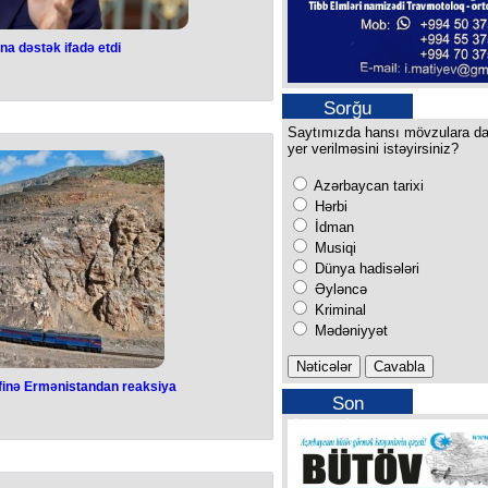
na dəstək ifadə etdi
 İrəvana dəstək
 etdi
Sorğu
Saytımızda hansı mövzulara d
n bəyan edib ki, Bakı və İrəvan
yer verilməsini istəyirsiniz?
lanması regionun bütün ölkələri üçün
ə aça bilər.
Azərbaycan tarixi
ın baş naziri Nikol Paşinyanla
al şəbəkəsindəki hesabında yazıb.
Hərbi
manı o, Ermənistanın Azərbaycanla
İdman
yini ifadə edib: "Ermənistan və
Musiqi
inin qısa müddətdə imzalanması
arda olan bütün ölkələr və xalqlar
Dünya hadisələri
açmağa imkan verər".
Əyləncə
Kriminal
Mədəniyyət
ifinə Ermənistandan reaksiya
Son
dəhlizi təklifinə
buraxılışımız
an reaksiya
altında nəqliyyat kommunikasiyaların