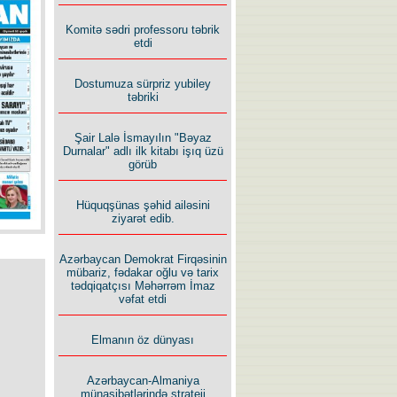
İlham İsmayıl yazır:
Komitə sədri professoru təbrik
etdi
Dostumuza sürpriz yubiley
təbriki
Şair Lalə İsmayılın "Bəyaz
Rusiyanın süqutunu qaçılmaz
Durnalar" adlı ilk kitabı işıq üzü
edən beş şərt
görüb
Hüquqşünas şəhid ailəsini
ziyarət edib.
Azərbaycan Demokrat Firqəsinin
mübariz, fədakar oğlu və tarix
tədqiqatçısı Məhərrəm İmaz
vəfat etdi
Elmanın öz dünyası
Azərbaycan-Almaniya
münasibətlərində strateji