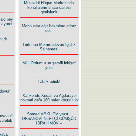
Müvəkkil Hüquq Mərkəzində
könüllülərin əhatə dairəsi
genişlənir
alo bəy
ziyarət
Məhbuslar ağır hökmlərə etiraz
edir.
ıldı
Türkman Məmmədovun İgidlik
Salnaməsi
Milli Ordumuzun şərəfli inkişaf
yolu
Təbrik edirik!
dovun
Xankəndi, Xocalı və Ağdərəyə
növbəti dəfə 180 nəfər köçürülüb
Səməd VƏKİLOV yazır :
baycan!”
ƏFSANƏVİ NEFTÇİ CÜMŞÜD
vurulub
İBRAHİMOV –
vaya