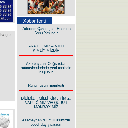
Səfər Alışarlı yazır
Xəbər lenti
Zəfərdən Qayıdışa – Həsrətin
Sonu Yaxındır
aha çox
ANA DİLİMİZ – MİLLİ
KİMLİYİMİZDİR
Uzun yolun Yolçusu
Azərbaycan–Qırğızıstan
münasibətlərində yeni mərhələ
başlayır
Ruhumuzun manifesti
Bu yolda mən varam!
DİLİMİZ – MİLLİ KİMLİYİMİZ,
VARLIĞIMIZ VƏ QÜRUR
MƏNBƏYİMİZ
Azərbaycan dili milli irsimizin
əbədi daşıyıcısıdır