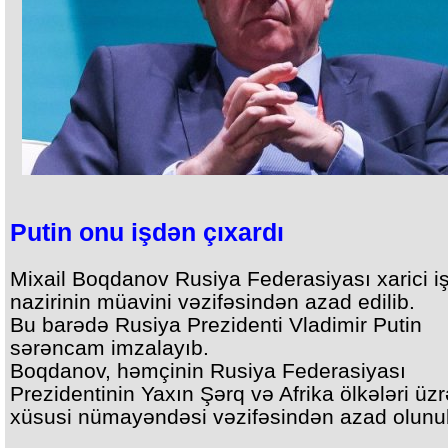
Putin onu işdən çıxardı
Mixail Boqdanov Rusiya Federasiyası xarici iş
nazirinin müavini vəzifəsindən azad edilib.
Bu barədə Rusiya Prezidenti Vladimir Putin
sərəncam imzalayıb.
Boqdanov, həmçinin Rusiya Federasiyası
Prezidentinin Yaxın Şərq və Afrika ölkələri üzr
xüsusi nümayəndəsi vəzifəsindən azad olunu