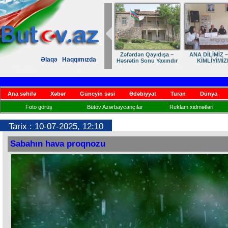
Zəfərdən Qayıdışa –
ANA DİLİMİZ –
Əlaqə
Haqqımızda
Həsrətin Sonu Yaxındır
KİMLİYİMİZ
Ana səhifə
Xəbər
Güneyin səsi
Ədəbiyyat
Turan
Dünya
Foto görüş
Bütöv Azərbaycançılar
Reklam xidmətləri
Tarix : 10-07-2025, 12:10
Sabahın hava proqnozu