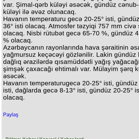
var. Şimal-qərb küləyi əsəcək, gündüz cənub
küləyi ilə əvəz olunacaq.
Havanın temperaturu gecə 20-25° isti, gündüz
36° isti olacaq. Atmosfer təzyiqi 757 mm civə
olacaq. Nisbi rütubət gecə 65-70 %, gündüz 
% olacaq.
Azərbaycanın rayonlarında hava şəraitinin ə
yağmursuz keçəcəyi gözlənilir. Lakin gündüz 
dağlıq ərazilərdə qısamüddətli yağış yağacağı
şimşək çaxacağı ehtimalı var. Mülayim şərq k
əsəcək.
Havanın temperaturugecə 20-25° isti, gündüz
isti, dağlarda gecə 8-13° isti, gündüz 20-25° is
olacaq.
Paylaş