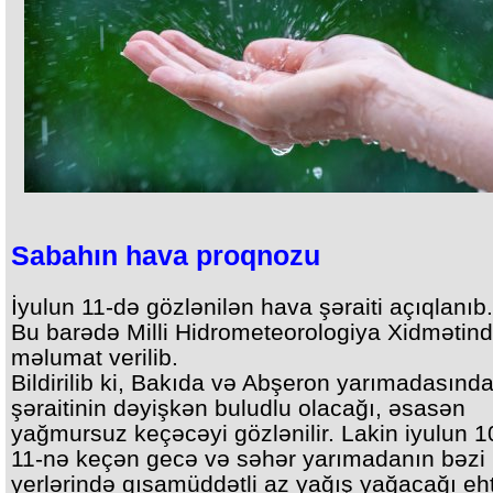
Sabahın hava proqnozu
İyulun 11-də gözlənilən hava şəraiti açıqlanıb.
Bu barədə Milli Hidrometeorologiya Xidmətin
məlumat verilib.
Bildirilib ki, Bakıda və Abşeron yarımadasınd
şəraitinin dəyişkən buludlu olacağı, əsasən
yağmursuz keçəcəyi gözlənilir. Lakin iyulun 
11-nə keçən gecə və səhər yarımadanın bəzi
yerlərində qısamüddətli az yağış yağacağı eh