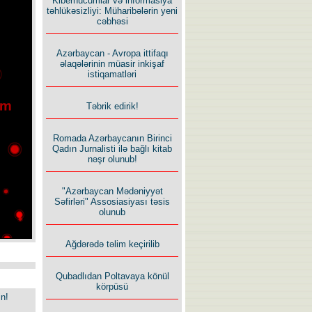
Kiberhücumlar və informasiya
təhlükəsizliyi: Müharibələrin yeni
cəbhəsi
Azərbaycan - Avropa ittifaqı
əlaqələrinin müasir inkişaf
istiqamatləri
Təbrik edirik!
Romada Azərbaycanın Birinci
Qadın Jurnalisti ilə bağlı kitab
nəşr olunub!
"Azərbaycan Mədəniyyət
Səfirləri" Assosiasiyası təsis
olunub
Ağdərədə təlim keçirilib
Qubadlıdan Poltavaya könül
körpüsü
in!