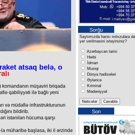
Sorğu
Saytımızda hansı mövzulara d
yer verilməsini istəyirsiniz?
Azərbaycan tarixi
Hərbi
İdman
 raket atsaq belə, o
Musiqi
alı
Dünya hadisələri
Əyləncə
Kriminal
) komandanın müşaviri briqada
Mədəniyyət
iə qabiliyyəti ilə bağlı yeni
arı və müdafiə infrastrukturunun
Son
ığını bildirib.
buraxılışımız
ələri istənilən hücuma qarşı
-la müharibə başlasa, iki il ərzində