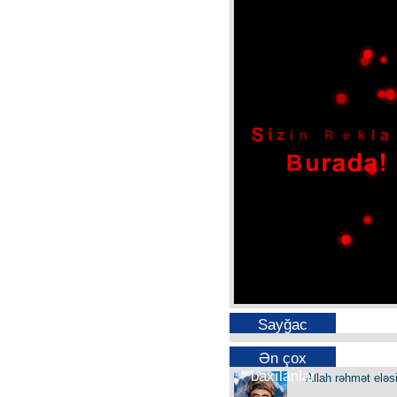
Sayğac
Ən çox
baxılanlar
Allah rəhmət eləs