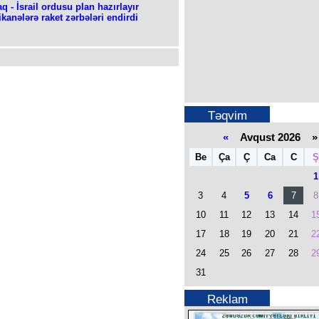
q - İsrail ordusu plan hazırlayır
ikanələrə raket zərbələri endirdi
Təqvim
«
Avqust 2026 »
Be
Ça
Ç
Ca
C
Ş
1
3
4
5
6
7
8
10
11
12
13
14
1
17
18
19
20
21
2
24
25
26
27
28
2
31
Reklam