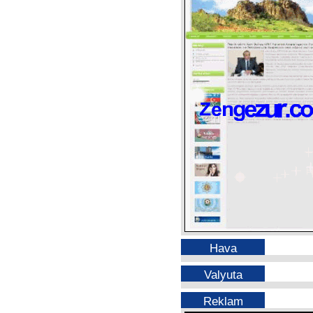
Hava
Valyuta
Reklam