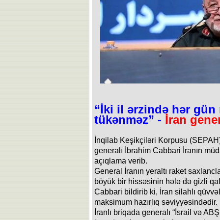
“İki il ərzində hər gün
tükənməz” -
İran gener
İnqilab Keşikçiləri Korpusu (SEPAH
generalı İbrahim Cabbari İranın müdaf
açıqlama verib.
General İranın yeraltı raket saxlancl
böyük bir hissəsinin hələ də gizli qald
Cabbari bildirib ki, İran silahlı qüvv
maksimum hazırlıq səviyyəsindədir.
İranlı briqada generalı “İsrail və ABŞ