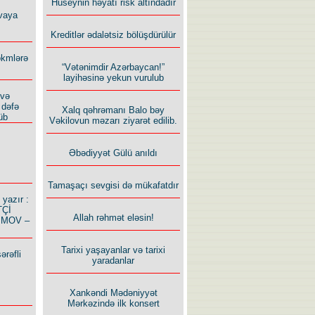
Hüseynin həyatı risk altındadır
vaya
Kreditlər ədalətsiz bölüşdürülür
ökmlərə
“Vətənimdir Azərbaycan!”
layihəsinə yekun vurulub
 və
 dəfə
Xalq qəhrəmanı Balo bəy
üb
Vəkilovun məzarı ziyarət edilib.
Əbədiyyət Gülü anıldı
Tamaşaçı sevgisi də mükafatdır
azır :
TÇİ
Allah rəhmət eləsin!
İMOV –
Tarixi yaşayanlar və tarixi
ərəfli
yaradanlar
Xankəndi Mədəniyyət
Mərkəzində ilk konsert