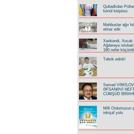
Qubadlıdan Polta
könül körpüsü
Məhbuslar ağır h
etiraz edir.
Xankəndi, Xocalı
Ağdərəyə növbəti
180 nəfər köçürül
Təbrik edirik!
Səməd VƏKİLOV y
ƏFSANƏVİ NEF
CÜMŞÜD İBRAH
Milli Ordumuzun ş
inkişaf yolu