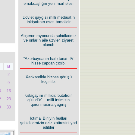
əməkdaşlığın yeni mərhələsi
Dövlət qayğısı milli mətbuatın
inkişafının əsas təməlidir
Abşeron rayonunda şəhidlərimiz
və onların ailə üzvləri ziyarət
olunub
“Azərbaycanın hərb tarixi. IV
hissə çapdan çıxıb.
B
2
Xankəndidə biznes görüşü
keçirilib.
9
5
16
Kəlağayım millidir, butalıdır,
2
23
güllüdür" – milli irsimizin
qorunmasına çağırış
9
30
İctimai Birliyin fəalları
şəhidlərimizin əziz xatirəsini yad
ediblər