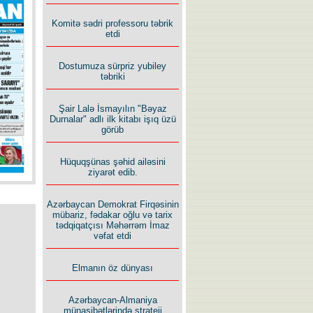
İlham İsmayıl yazır:
Komitə sədri professoru təbrik
etdi
Dostumuza sürpriz yubiley
təbriki
Şair Lalə İsmayılın "Bəyaz
Rusiyanın süqutunu qaçılmaz
Durnalar" adlı ilk kitabı işıq üzü
edən beş şərt
görüb
Hüquqşünas şəhid ailəsini
ziyarət edib.
Azərbaycan Demokrat Firqəsinin
mübariz, fədakar oğlu və tarix
tədqiqatçısı Məhərrəm İmaz
vəfat etdi
Elmanın öz dünyası
Azərbaycan-Almaniya
münasibətlərində strateji