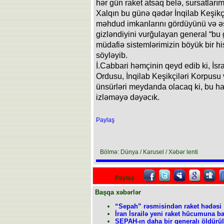
hər gün raket atsaq belə, sursatları
Xalqın bu günə qədər İnqilab Keşikç
məhdud imkanlarını gördüyünü və əs
gizləndiyini vurğulayan general “bu 
müdafiə sistemlərimizin böyük bir h
söyləyib.
İ.Cabbari həmçinin qeyd edib ki, İsr
Ordusu, İnqilab Keşikçiləri Korpus
ünsürləri meydanda olacaq ki, bu ha
izləməyə dəyəcık.
Paylaş
Bölmə: Dünya / Karusel / Xəbər lenti
Paylaş
Başqa xəbərlər
“Sepah” rəsmisindən raket hədəsi
İran İsrailə yeni raket hücumuna ba
SEPAH-ın daha bir generalı öldürü