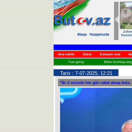
Zəfər
Əlaqə
Haqqımızda
Həsrət
Ana səhifə
Xəbər
Güneyin səsi
Əd
Foto görüş
Bütöv Azərbaycançı
Tarix : 7-07-2025, 12:21
“İki il ərzində hər gün raket atsaq belə,