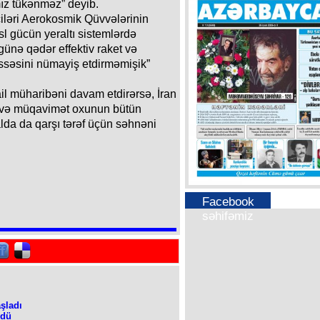
mız tükənməz” deyib.
iləri Aerokosmik Qüvvələrinin
l gücün yeraltı sistemlərdə
günə qədər effektiv raket və
issəsini nümayiş etdirməmişik”
ail müharibəni davam etdirərsə, İran
u və müqavimət oxunun bütün
lda da qarşı tərəf üçün səhnəni
Facebook
səhifəmiz
şladı
ldü