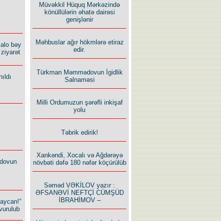
Müvəkkil Hüquq Mərkəzində
könüllülərin əhatə dairəsi
genişlənir
Məhbuslar ağır hökmlərə etiraz
alo bəy
edir.
ziyarət
Türkman Məmmədovun İgidlik
ıldı
Salnaməsi
Milli Ordumuzun şərəfli inkişaf
yolu
Təbrik edirik!
Xankəndi, Xocalı və Ağdərəyə
dovun
növbəti dəfə 180 nəfər köçürülüb
Səməd VƏKİLOV yazır :
ƏFSANƏVİ NEFTÇİ CÜMŞÜD
İBRAHİMOV –
baycan!”
vurulub