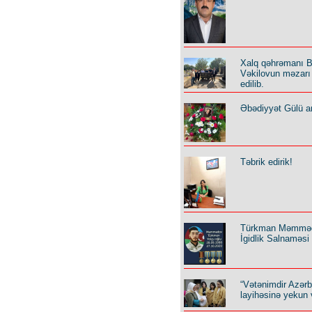
Xalq qəhrəmanı B
Vəkilovun məzarı 
edilib.
Əbədiyyət Gülü an
Təbrik edirik!
Türkman Məmmə
İgidlik Salnaməsi
“Vətənimdir Azər
layihəsinə yekun 