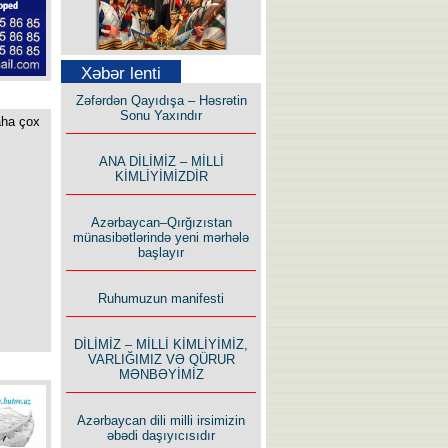
Səfər Alışarlı yazır
Xəbər lenti
Zəfərdən Qayıdışa – Həsrətin
Sonu Yaxındır
aha çox
ANA DİLİMİZ – MİLLİ
KİMLİYİMİZDİR
Uzun yolun Yolçusu
Azərbaycan–Qırğızıstan
münasibətlərində yeni mərhələ
başlayır
Ruhumuzun manifesti
Bu yolda mən varam!
DİLİMİZ – MİLLİ KİMLİYİMİZ,
VARLIĞIMIZ VƏ QÜRUR
MƏNBƏYİMİZ
Azərbaycan dili milli irsimizin
əbədi daşıyıcısıdır