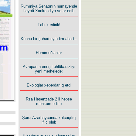
Rumıniya Senatının nümayəndə
heyəti Xankəndiyə səfər edib
Təbrik edirik!
Köhnə bir şəhəri eylədim abad...
Həmin oğlanlar
Avropanın enerji təhlükəsizliyi
yeni mərhələdə:
Ekoloqlar xəbərdarlıq etdi
Rza Həsənzadə 2 il həbsə
məhkum edilib
Şərqi Azərbaycanda xalçaçılıq
iflic olub