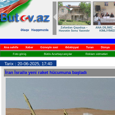
Zəfərdən Qayıdışa –
ANA DİLİMİZ –
Əlaqə
Haqqımızda
Həsrətin Sonu Yaxındır
KİMLİYİMİZ
Ana səhifə
Xəbər
Güneyin səsi
Ədəbiyyat
Turan
Dünya
Foto görüş
Bütöv Azərbaycançılar
Reklam xidmətləri
Tarix : 20-06-2025, 17:40
İran İsrailə yeni raket hücumuna başladı