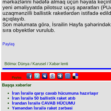
mərkəzlərini hədəfə almaq üçün həyata keçiri
yeni əməliyyatda pilotsuz uçuş aparatları (PU
uzaqmənzilli ballistik raketlərdən istifadə edild
açıqlayıb.
Son məlumata görə, İsrailin Hayfa şəhərindəki
sıra obyektlər vurulub.
Paylaş
Bölmə: Dünya / Karusel / Xəbər lenti
Paylaş
Başqa xəbərlər
İran İsrailə qarşı cavab hücumuna hazırlaşır
İran İsrailə 50 ballistik raket atıb
İrandan İsrailə CAVAB HÜCUMU
Yəməndən İsrailə raket zərbəsi