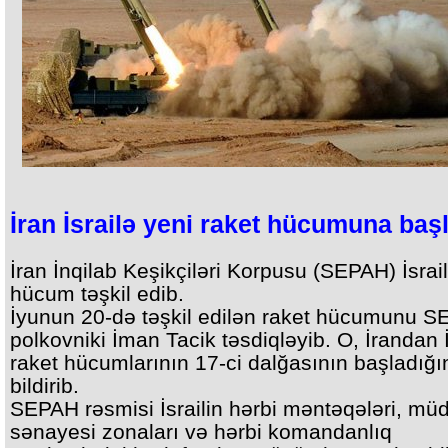
İran İsrailə yeni raket hücumuna baş
İran İnqilab Keşikçiləri Korpusu (SEPAH) İsrai
hücum təşkil edib.
İyunun 20-də təşkil edilən raket hücumunu 
polkovniki İman Tacik təsdiqləyib. O, İrandan İ
raket hücumlarının 17-ci dalğasının başladığı
bildirib.
SEPAH rəsmisi İsrailin hərbi məntəqələri, müd
sənayesi zonaları və hərbi komandanlıq