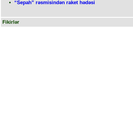
“Sepah” rəsmisindən raket hədəsi
Fikirlər