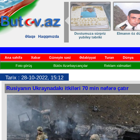
Dostumuza sürpriz
Elmanın öz d
Əlaqə
Haqqımızda
yubiley təbriki
Ana səhifə
Xəbər
Güneyin səsi
Ədəbiyyat
Turan
Dünya
Foto görüş
Bütöv Azərbaycançılar
Reklam xidmətləri
Tarix : 28-10-2022, 15:12
Rusiyanın Ukraynadakı itkiləri 70 min nəfərə çatır