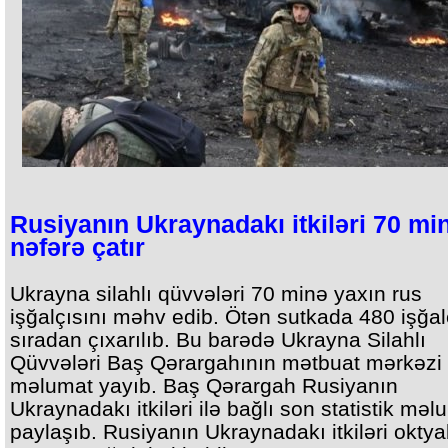
Rusiyanın Ukraynadakı itkiləri 70 mi
nəfərə çatır
Ukrayna silahlı qüvvələri 70 minə yaxın rus
işğalçısını məhv edib. Ötən sutkada 480 işğal
sıradan çıxarılıb. Bu barədə Ukrayna Silahlı
Qüvvələri Baş Qərargahının mətbuat mərkəzi
məlumat yayıb. Baş Qərargah Rusiyanın
Ukraynadakı itkiləri ilə bağlı son statistik məl
paylaşıb. Rusiyanın Ukraynadakı itkiləri oktya