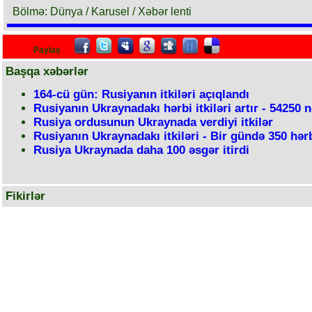
Bölmə: Dünya / Karusel / Xəbər lenti
Paylaş
Başqa xəbərlər
164-cü gün: Rusiyanın itkiləri açıqlandı
Rusiyanın Ukraynadakı hərbi itkiləri artır - 54250 n
Rusiya ordusunun Ukraynada verdiyi itkilər
Rusiyanın Ukraynadakı itkiləri - Bir gündə 350 hər
Rusiya Ukraynada daha 100 əsgər itirdi
Fikirlər