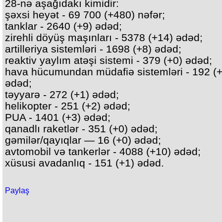
28-nə aşağıdakı kimidir:
şəxsi heyət - 69 700 (+480) nəfər;
tanklar - 2640 (+9) ədəd;
zirehli döyüş maşınları - 5378 (+14) ədəd;
artilleriya sistemləri - 1698 (+8) ədəd;
reaktiv yaylım atəşi sistemi - 379 (+0) ədəd;
hava hücumundan müdafiə sistemləri - 192 (+
ədəd;
təyyarə - 272 (+1) ədəd;
helikopter - 251 (+2) ədəd;
PUA - 1401 (+3) ədəd;
qanadlı raketlər - 351 (+0) ədəd;
gəmilər/qayıqlar — 16 (+0) ədəd;
avtomobil və tankerlər - 4088 (+10) ədəd;
xüsusi avadanlıq - 151 (+1) ədəd.
Paylaş