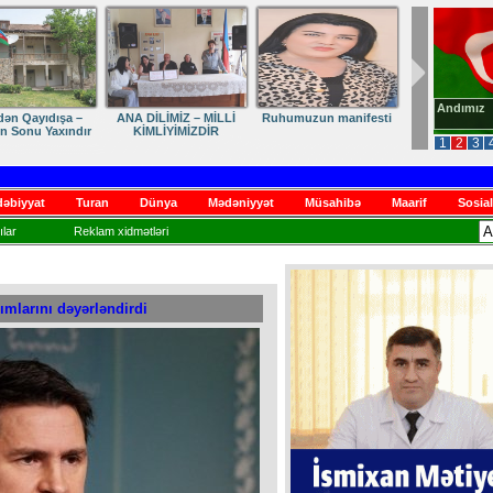
Andımız
dən Qayıdışa –
ANA DİLİMİZ – MİLLİ
Ruhumuzun manifesti
in Sonu Yaxındır
KİMLİYİMİZDİR
1
2
3
əbiyyat
Turan
Dünya
Mədəniyyət
Müsahibə
Maarif
Sosial
lar
Reklam xidmətləri
mlarını dəyərləndirdi