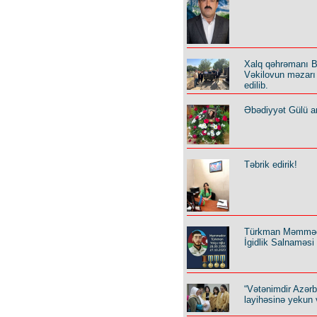
Xalq qəhrəmanı B
Vəkilovun məzarı 
edilib.
Əbədiyyət Gülü an
Təbrik edirik!
Türkman Məmmə
İgidlik Salnaməsi
“Vətənimdir Azər
layihəsinə yekun 