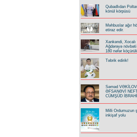
Qubadlıdan Polta
könül körpüsü
Məhbuslar ağır h
etiraz edir.
Xankəndi, Xocalı
Ağdərəyə növbəti
180 nəfər köçürül
Təbrik edirik!
Səməd VƏKİLOV y
ƏFSANƏVİ NEF
CÜMŞÜD İBRAH
Milli Ordumuzun ş
inkişaf yolu