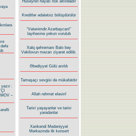
Hüseynin həyatı risk altındadır
vaya
Kreditlər ədalətsiz bölüşdürülür
ökmlərə
“Vətənimdir Azərbaycan!”
layihəsinə yekun vurulub
 və
 dəfə
Xalq qəhrəmanı Balo bəy
üb
Vəkilovun məzarı ziyarət edilib.
Əbədiyyət Gülü anıldı
Tamaşaçı sevgisi də mükafatdır
azır :
TÇİ
Allah rəhmət eləsin!
İMOV –
Tarixi yaşayanlar və tarixi
ərəfli
yaradanlar
Xankəndi Mədəniyyət
Mərkəzində ilk konsert