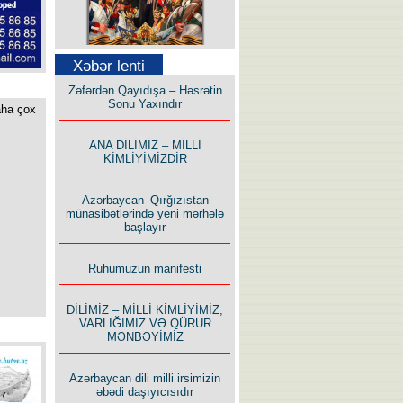
Səfər Alışarlı yazır
Xəbər lenti
Zəfərdən Qayıdışa – Həsrətin
Sonu Yaxındır
aha çox
ANA DİLİMİZ – MİLLİ
KİMLİYİMİZDİR
Uzun yolun Yolçusu
Azərbaycan–Qırğızıstan
münasibətlərində yeni mərhələ
başlayır
Ruhumuzun manifesti
Bu yolda mən varam!
DİLİMİZ – MİLLİ KİMLİYİMİZ,
VARLIĞIMIZ VƏ QÜRUR
MƏNBƏYİMİZ
Azərbaycan dili milli irsimizin
əbədi daşıyıcısıdır