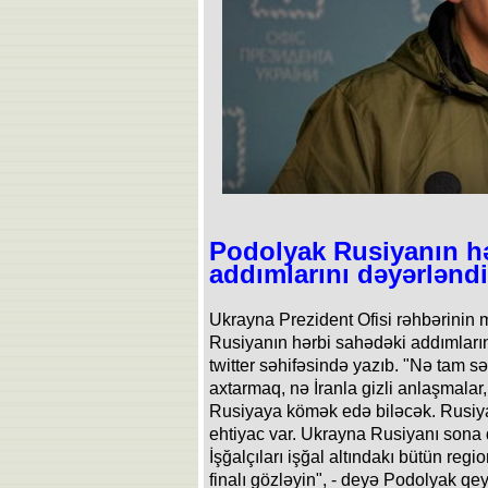
Podolyak Rusiyanın h
addımlarını dəyərləndi
Ukrayna Prezident Ofisi rəhbərinin 
Rusiyanın hərbi sahədəki addımların
twitter səhifəsində yazıb. "Nə tam sə
axtarmaq, nə İranla gizli anlaşmalar
Rusiyaya kömək edə biləcək. Rusiya
ehtiyac var. Ukrayna Rusiyanı sona 
İşğalçıları işğal altındakı bütün re
finalı gözləyin", - deyə Podolyak qeyd