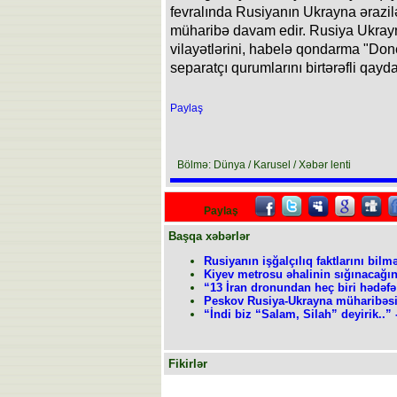
fevralında Rusiyanın Ukrayna ərazi
müharibə davam edir. Rusiya Ukray
vilayətlərini, habelə qondarma "Do
separatçı qurumlarını birtərəfli qayda
Paylaş
Bölmə: Dünya / Karusel / Xəbər lenti
Paylaş
Başqa xəbərlər
Rusiyanın işğalçılıq faktlarını bilm
Kiyev metrosu əhalinin sığınacağın
“13 İran dronundan heç biri hədəfə
Peskov Rusiya-Ukrayna müharibəs
“İndi biz “Salam, Silah” deyirik..”
Fikirlər