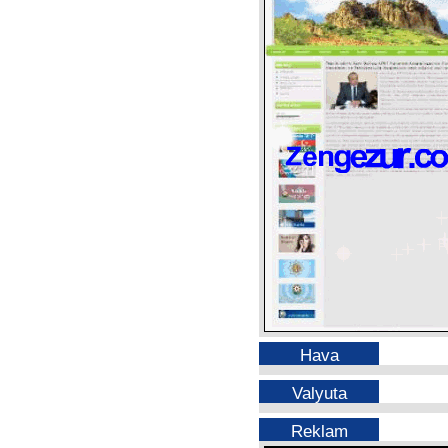
Hava
Valyuta
Reklam