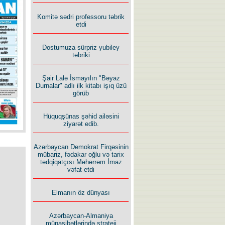
İlham İsmayıl yazır:
Komitə sədri professoru təbrik
etdi
Dostumuza sürpriz yubiley
təbriki
Şair Lalə İsmayılın "Bəyaz
Rusiyanın süqutunu qaçılmaz
Durnalar" adlı ilk kitabı işıq üzü
edən beş şərt
görüb
Hüquqşünas şəhid ailəsini
ziyarət edib.
Azərbaycan Demokrat Firqəsinin
mübariz, fədakar oğlu və tarix
tədqiqatçısı Məhərrəm İmaz
vəfat etdi
Elmanın öz dünyası
Azərbaycan-Almaniya
münasibətlərində strateji