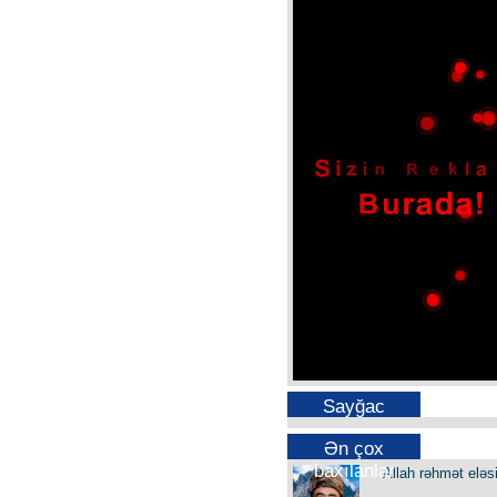
Sayğac
Ən çox
baxılanlar
Allah rəhmət eləs