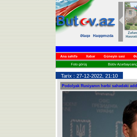
Zəfər
Əlaqə
Haqqımızda
Həsrət
Ana səhifə
Xəbər
Güneyin səsi
Əd
Foto görüş
Bütöv Azərbaycançı
Tarix : 27-12-2022, 21:10
Podolyak Rusiyanın hərbi sahədəki addı