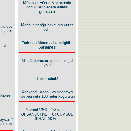
Müvəkkil Hüquq Mərkəzində
könüllülərin əhatə dairəsi
genişlənir
Məhbuslar ağır hökmlərə etiraz
alo bəy
edir.
ziyarət
Türkman Məmmədovun İgidlik
ıldı
Salnaməsi
Milli Ordumuzun şərəfli inkişaf
yolu
Təbrik edirik!
Xankəndi, Xocalı və Ağdərəyə
dovun
növbəti dəfə 180 nəfər köçürülüb
Səməd VƏKİLOV yazır :
ƏFSANƏVİ NEFTÇİ CÜMŞÜD
İBRAHİMOV –
baycan!”
vurulub