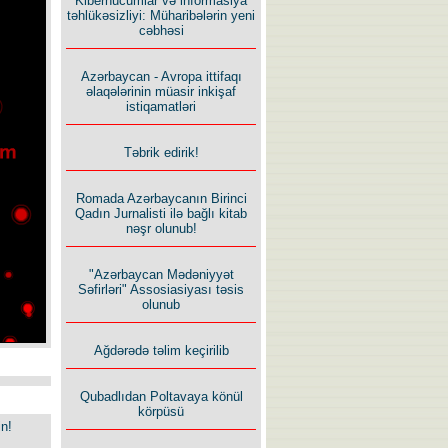
Kiberhücumlar və informasiya
təhlükəsizliyi: Müharibələrin yeni
cəbhəsi
Azərbaycan - Avropa ittifaqı
əlaqələrinin müasir inkişaf
istiqamatləri
Təbrik edirik!
Romada Azərbaycanın Birinci
Qadın Jurnalisti ilə bağlı kitab
nəşr olunub!
"Azərbaycan Mədəniyyət
Səfirləri" Assosiasiyası təsis
olunub
Ağdərədə təlim keçirilib
Qubadlıdan Poltavaya könül
körpüsü
in!