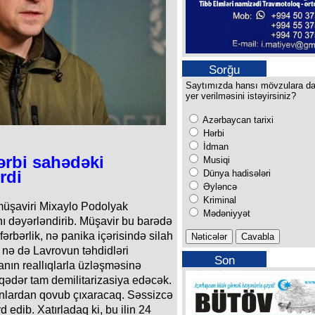
Sorğu
Saytımızda hansı mövzulara d
yer verilməsini istəyirsiniz?
Azərbaycan tarixi
Hərbi
İdman
ərbi sahədəki
Musiqi
rdi
Dünya hadisələri
Əyləncə
Kriminal
müşaviri Mixaylo Podolyak
Mədəniyyət
ı dəyərləndirib. Müşavir bu barədə
fərbərlik, nə panika içərisində silah
, nə də Lavrovun təhdidləri
Son
nın reallıqlarla üzləşməsinə
buraxılışımız
qədər tam demilitarizasiya edəcək.
gionlardan qovub çıxaracaq. Səssizcə
 edib. Xatırladaq ki, bu ilin 24