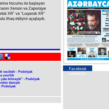
lərinə hücumu ilə başlayan
nanın Xerson və Zaporojye
netsk XR" və "Luqansk XR"
da ilhaq etdiyini açıqlayıb.
Facebook
ək vacibdir - Podolyak
səhifəmiz
a çevrilib
 çata bilməyib” - Podolyak
indən danışdı
 - Podolyak