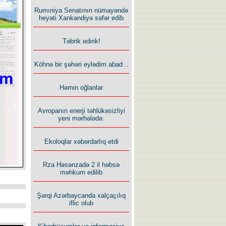
Rumıniya Senatının nümayəndə
heyəti Xankəndiyə səfər edib
Təbrik edirik!
Köhnə bir şəhəri eylədim abad...
Həmin oğlanlar
Avropanın enerji təhlükəsizliyi
yeni mərhələdə:
Ekoloqlar xəbərdarlıq etdi
Rza Həsənzadə 2 il həbsə
məhkum edilib
Şərqi Azərbaycanda xalçaçılıq
iflic olub