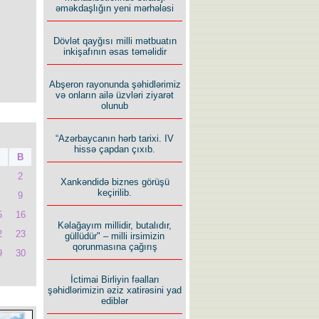
əməkdaşlığın yeni mərhələsi
Dövlət qayğısı milli mətbuatın
inkişafının əsas təməlidir
Abşeron rayonunda şəhidlərimiz
və onların ailə üzvləri ziyarət
olunub
“Azərbaycanın hərb tarixi. IV
hissə çapdan çıxıb.
B
2
Xankəndidə biznes görüşü
keçirilib.
9
5
16
Kəlağayım millidir, butalıdır,
2
23
güllüdür" – milli irsimizin
qorunmasına çağırış
9
30
İctimai Birliyin fəalları
şəhidlərimizin əziz xatirəsini yad
ediblər