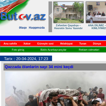
Zəfərdən Qayıdışa –
ANA DİLİMİZ –
Əlaqə
Haqqımızda
Həsrətin Sonu Yaxındır
KİMLİYİMİZ
Ana səhifə
Xəbər
Güneyin səsi
Ədəbiyyat
Turan
Dünya
Foto görüş
Bütöv Azərbaycançılar
Reklam xidmətləri
Tarix : 20-04-2024, 17:23
Qəzzada ölənlərin sayı 34 mini keçdi