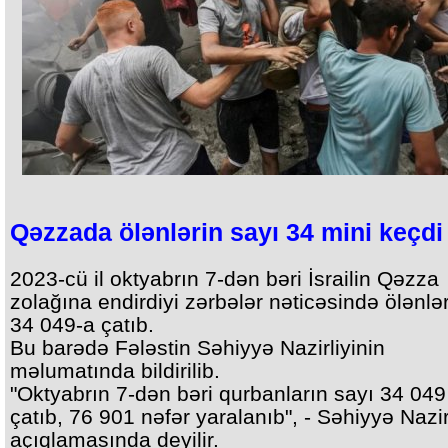
Qəzzada ölənlərin sayı 34 mini keçdi
2023-cü il oktyabrın 7-dən bəri İsrailin Qəzza
zolağına endirdiyi zərbələr nəticəsində ölənlər
34 049-a çatıb.
Bu barədə Fələstin Səhiyyə Nazirliyinin
məlumatında bildirilib.
"Oktyabrın 7-dən bəri qurbanların sayı 34 049
çatıb, 76 901 nəfər yaralanıb", - Səhiyyə Nazir
açıqlamasında deyilir.