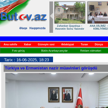
Zəfərdən Qayıdışa –
ANA DİLİMİZ –
Əlaqə
Haqqımızda
Həsrətin Sonu Yaxındır
KİMLİYİMİZ
Ana səhifə
Xəbər
Güneyin səsi
Ədəbiyyat
Turan
Dünya
Foto görüş
Bütöv Azərbaycançılar
Reklam xidmətləri
Tarix : 16-06-2025, 18:23
Türkiyə və Ermənistan nazir müavinləri görüşdü