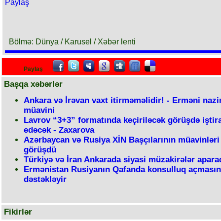
Paylaş
Bölmə: Dünya / Karusel / Xəbər lenti
Paylaş
Başqa xəbərlər
Ankara və İrəvan vaxt itirməməlidir! - Erməni nazi
müavini
Lavrov “3+3” formatında keçiriləcək görüşdə iştir
edəcək - Zaxarova
Azərbaycan və Rusiya XİN Başçılarının müavinləri
görüşdü
Türkiyə və İran Ankarada siyasi müzakirələr apara
Ermənistan Rusiyanın Qafanda konsulluq açmasın
dəstəkləyir
Fikirlər