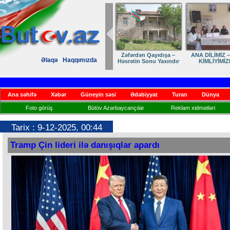
Zəfərdən Qayıdışa –
ANA DİLİMİZ –
Əlaqə
Haqqımızda
Həsrətin Sonu Yaxındır
KİMLİYİMİZ
Ana səhifə
Xəbər
Güneyin səsi
Ədəbiyyat
Turan
Dünya
Foto görüş
Bütöv Azərbaycançılar
Reklam xidmətləri
Tarix : 9-12-2025, 00:44
Tramp Çin lideri ilə danışıqlar apardı